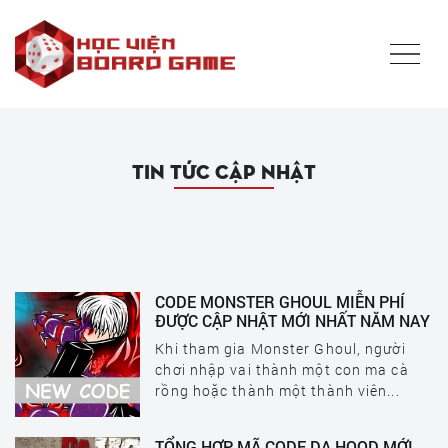
Tin tức cập nhật
CODE MONSTER GHOUL MIỄN PHÍ
ĐƯỢC CẬP NHẬT MỚI NHẤT NĂM NAY
Khi tham gia Monster Ghoul, người
chơi nhập vai thành một con ma cà
rồng hoặc thành một thành viên...
TỔNG HỢP MÃ CODE DA HOOD MỚI