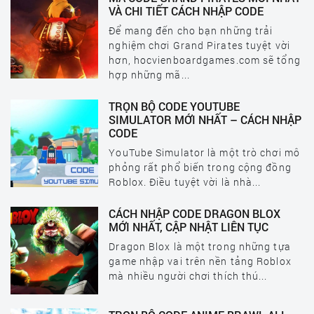
VÀ CHI TIẾT CÁCH NHẬP CODE
Để mang đến cho bạn những trải
nghiệm chơi Grand Pirates tuyệt vời
hơn, hocvienboardgames.com sẽ tổng
hợp những mã...
TRỌN BỘ CODE YOUTUBE
SIMULATOR MỚI NHẤT – CÁCH NHẬP
CODE
YouTube Simulator là một trò chơi mô
phỏng rất phổ biến trong cộng đồng
Roblox. Điều tuyệt vời là nhà...
CÁCH NHẬP CODE DRAGON BLOX
MỚI NHẤT, CẬP NHẬT LIÊN TỤC
Dragon Blox là một trong những tựa
game nhập vai trên nền tảng Roblox
mà nhiều người chơi thích thú...