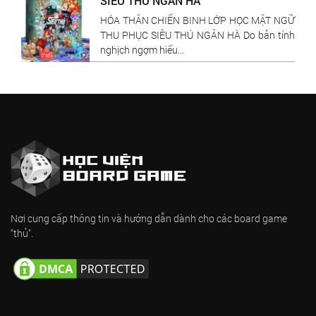
SIÊU THÚ NGÂN HÀ
HÓA THÂN CHIẾN BINH LỚP HỌC MẬT NGỮ
THU PHỤC SIÊU THÚ NGÂN HÀ Do bản tính
nghịch ngợm hiếu...
Nơi cung cấp thông tin và hướng dẫn dành cho các board game
"thủ".