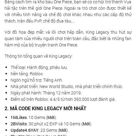
Bằng cách tìm ra kho báu One Piece, bạn sẽ có cơ hội trở thành Vua
hải tặc trên thế giới One Piece. Ngoài ra trò chơi còn được thiết kế
với nhiều tính năng và chế độ chơi khác nhau như các cấp độ thử
thách, trận đấu PvP, chế độ đua tàu,…
Với đồ họa đẹp mắt và lối chơi hấp dẫn, King Legacy thu hút sự
quan tâm của nhiều người chơi trên toàn cầu, đặc biệt là những fan
hâm mộ của bộ truyện tranh One Piece.
Thông tin tổng quan về King Legacy:
Thể loại: Hành động, phiêu lưu.
Nền tảng: Roblox.
Ngôn ngữ hỗ trợ: Tiếng Anh.
Nhà phát triển: New World Studio, nhà phát triển chính thức.
Ngày phát hành: Tháng 12 năm 2019.
Điểm số trên Roblox: 4.4/5 từ hơn 350.000 lượt đánh giá.
2. MÃ CODE KING LEGACY MỚI NHẤT
1MLikes
: 10 Gems (
Mới
).
2BVisits
: 30 phút x2 EXP và 10 Gems (
Mới
).
Update4.6YAY
: 20 Gems (
Mới
).