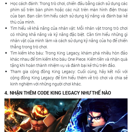
Học cách đánh: Trong trò chơi, chiến đấu bằng cách sử dụng các
phím số trên bàn phím hoặc các nút trên màn hình điện thoại
của bạn. Bạn cần tìm hiểu cách sử dụng kỹ năng và đánh bại kẻ
thù của mình.
Tìm hiểu về khả năng của nhân vật: Mỗi nhân vật trong trò chơi
có những khả năng và kỹ năng đặc biệt. Cần tìm hiểu những gì
nhân vật của mình làm và cách sử dụng kỹ năng của họ để chiến
thắng trong trò chơi.
Tìm kiếm kho báu: Trong King Legacy, khám phá nhiều hòn đảo
khác nhau để tìm kiếm kho báu One Piece. Kiếm tiền và nhận quà
tặng khi hoàn thành nhiệm vụ và đánh bại kẻ thù trên đảo.
Tham gia cộng đồng King Legacy: Cuối cùng, hãy kết nối với
cộng đồng King Legacy để tìm hiểu thêm về trò chơi và chia sẻ
kinh nghiệm với những người chơi khác.
4. NHẬN THÊM CODE KING LEGACY NHƯ THẾ NÀO