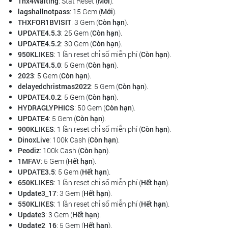
Thx4Waiting
: Stat Reset (
Mới
).
lagshallnotpass
: 15 Gem (
Mới
).
THXFOR1BVISIT
: 3 Gem (
Còn hạn
).
UPDATE4.5.3
: 25 Gem (
Còn hạn
).
UPDATE4.5.2
: 30 Gem (
Còn hạn
).
950KLIKES
: 1 lần reset chỉ số miễn phí (
Còn hạn
).
UPDATE4.5.0
: 5 Gem (
Còn hạn
).
2023
: 5 Gem (
Còn hạn
).
delayedchristmas2022
: 5 Gem (
Còn hạn
).
UPDATE4.0.2
: 5 Gem (
Còn hạn
).
HYDRAGLYPHICS
: 50 Gem (
Còn hạn
).
UPDATE4
: 5 Gem (
Còn hạn
).
900KLIKES
: 1 lần reset chỉ số miễn phí (
Còn hạn
).
DinoxLive
: 100k Cash (
Còn hạn
).
Peodiz
: 100k Cash (
Còn hạn
).
1MFAV
: 5 Gem (
Hết hạn
).
UPDATE3.5
: 5 Gem (
Hết hạn
).
650KLIKES
: 1 lần reset chỉ số miễn phí (
Hết hạn
).
Update3_17
: 3 Gem (
Hết hạn
).
550KLIKES
: 1 lần reset chỉ số miễn phí (
Hết hạn
).
Update3
: 3 Gem (
Hết hạn
).
Update2_16
: 5 Gem (
Hết hạn
).