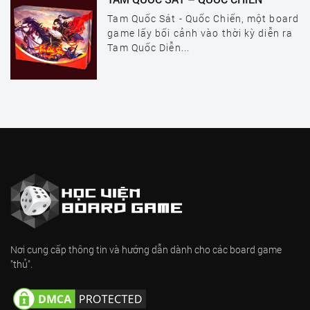
Tam Quốc Sát - Quốc Chiến, một board
game lấy bối cảnh vào thời kỳ diễn ra
Tam Quốc Diễn...
Nơi cung cấp thông tin và hướng dẫn dành cho các board game
"thủ".