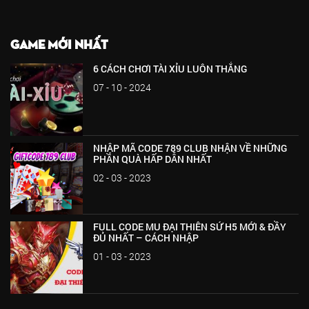
GAME MỚI NHẤT
6 CÁCH CHƠI TÀI XỈU LUÔN THẮNG
07 - 10 - 2024
NHẬP MÃ CODE 789 CLUB NHẬN VỀ NHỮNG
PHẦN QUÀ HẤP DẪN NHẤT
02 - 03 - 2023
FULL CODE MU ĐẠI THIÊN SỨ H5 MỚI & ĐẦY
ĐỦ NHẤT – CÁCH NHẬP
01 - 03 - 2023