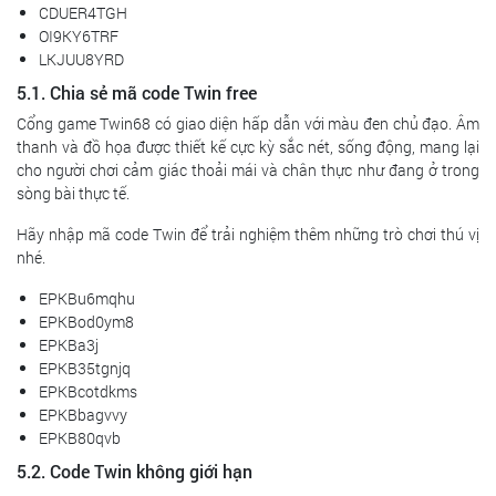
CDUER4TGH
OI9KY6TRF
LKJUU8YRD
5.1. Chia sẻ mã code Twin free
Cổng game Twin68 có giao diện hấp dẫn với màu đen chủ đạo. Âm
thanh và đồ họa được thiết kế cực kỳ sắc nét, sống động, mang lại
cho người chơi cảm giác thoải mái và chân thực như đang ở trong
sòng bài thực tế.
Hãy nhập mã code Twin để trải nghiệm thêm những trò chơi thú vị
nhé.
EPKBu6mqhu
EPKBod0ym8
EPKBa3j
EPKB35tgnjq
EPKBcotdkms
EPKBbagvvy
EPKB80qvb
5.2. Code Twin không giới hạn