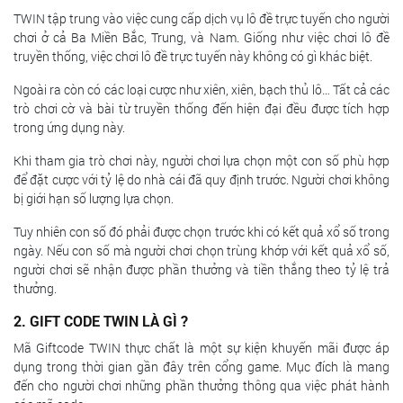
TWIN tập trung vào việc cung cấp dịch vụ lô đề trực tuyến cho người
chơi ở cả Ba Miền Bắc, Trung, và Nam. Giống như việc chơi lô đề
truyền thống, việc chơi lô đề trực tuyến này không có gì khác biệt.
Ngoài ra còn có các loại cược như xiên, xiên, bạch thủ lô… Tất cả các
trò chơi cờ và bài từ truyền thống đến hiện đại đều được tích hợp
trong ứng dụng này.
Khi tham gia trò chơi này, người chơi lựa chọn một con số phù hợp
để đặt cược với tỷ lệ do nhà cái đã quy định trước. Người chơi không
bị giới hạn số lượng lựa chọn.
Tuy nhiên con số đó phải được chọn trước khi có kết quả xổ số trong
ngày. Nếu con số mà người chơi chọn trùng khớp với kết quả xổ số,
người chơi sẽ nhận được phần thưởng và tiền thắng theo tỷ lệ trả
thưởng.
2. GIFT CODE TWIN LÀ GÌ ?
Mã Giftcode TWIN thực chất là một sự kiện khuyến mãi được áp
dụng trong thời gian gần đây trên cổng game. Mục đích là mang
đến cho người chơi những phần thưởng thông qua việc phát hành