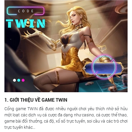
1. GIỚI THIỆU VỀ GAME TWIN
Cổng game TWIN đã được nhiều người chơi yêu thích nhờ sở hữu
một loạt các dịch vụ cá cược đa dạng như casino, cá cược thể thao,
game bài đổi thưởng, cá độ, xổ số trực tuyến, soi cầu và các trò chơi
trực tuyến khác…