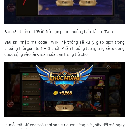
Bước 3: Nhấn nút “Đổi” để nhận phần thưởng hấp dẫn từ Twin.
Sau khi nhập mã code TWIN, hệ thống sẽ xử lý giao dịch trong
khoảng thời gian từ 1 – 3 phút. Phần thưởng tương ứng sẽ tự động
được cộng vào tài khoản của bạn trong trò chơi.
Vì mỗi mã Giftcode có thời hạn sử dụng riêng biệt, hãy đổi mã ngay