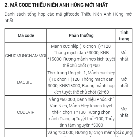
2. MÃ CODE THIẾU NIÊN ANH HÙNG MỚI NHẤT
Danh sách tổng hợp các mã giftcode Thiếu Niên Anh Hùng mới
nhất.
Tình
Mã code
Phần thưởng
trạng
Mảnh cực hiệp (16 chọn 1) *120,
Thông mạch đan *3000, KNB
Mới
CHUCMUNGNAMMOI
*15000, Rương mảnh hợp kích tuyệt
nhất
thế chủ chốt (2) *60
Thời trang Ưng phi 1, Mảnh cực hiệp
( 16 chọn 1 )120, Thông mạch đan
Mới
DACBIET
3000, KNB15000, Rương mảnh hợp
nhất
kích tuyệt thế chủ chốt (2)*60
Vàng *50.000, Danh hiệu Phúc Khí
Vạn Niên, Mảnh Hiệp khách tuyệt
Mới
CODEVIP
thế 4 chọn 1 *130, Rương chọn
nhất
mảnh Trang bị Tuyệt thế *100, Thủy
tinh tâm nguyện *5000
Vàng *30.000, Rương tự chọn mảnh
Sử dụng