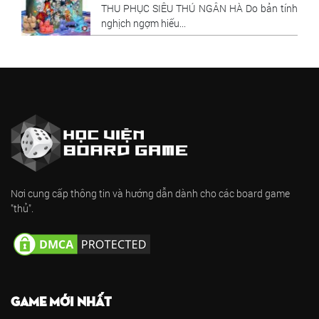
THU PHỤC SIÊU THÚ NGÂN HÀ Do bản tính
nghịch ngợm hiếu...
Nơi cung cấp thông tin và hướng dẫn dành cho các board game
"thủ".
GAME MỚI NHẤT