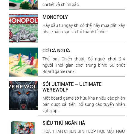
chi tiết và chính xác...
MONOPOLY
Hãy đầu tư ngay khi có thể, hãy mua đất, xây
nhà, khách sạn và trở thành tỉ phú!
CỜ CÁ NGỰA
Thể loại: Chiến thuật, Số người chơi: 2-4
người Thời gian chơi trung bình: 60 phút
Board game rank:
SÓI ULTIMATE – ULTIMATE
WEREWOLF
Một board game sở hữu khá nhiều các phiên
bản được cái tiến, bổ sung các tuyến nhân
vật giúp...
SIÊU THÚ NGÂN HÀ
HÓA THÂN CHIẾN BINH LỚP HỌC MẬT NGỮ