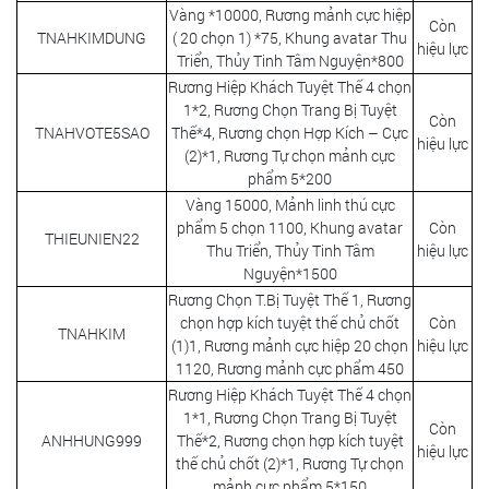
Vàng *10000, Rương mảnh cực hiệp
Còn
TNAHKIMDUNG
( 20 chọn 1) *75, Khung avatar Thu
hiệu lực
Triển, Thủy Tinh Tâm Nguyện*800
Rương Hiệp Khách Tuyệt Thế 4 chọn
1*2, Rương Chọn Trang Bị Tuyệt
Còn
TNAHVOTE5SAO
Thế*4, Rương chọn Hợp Kích – Cực
hiệu lực
(2)*1, Rương Tự chọn mảnh cực
phẩm 5*200
Vàng 15000, Mảnh linh thú cực
phẩm 5 chọn 1100, Khung avatar
Còn
THIEUNIEN22
Thu Triển, Thủy Tinh Tâm
hiệu lực
Nguyện*1500
Rương Chọn T.Bị Tuyệt Thế 1, Rương
chọn hợp kích tuyệt thế chủ chốt
Còn
TNAHKIM
(1)1, Rương mảnh cực hiệp 20 chọn
hiệu lực
1120, Rương mảnh cực phẩm 450
Rương Hiệp Khách Tuyệt Thế 4 chọn
1*1, Rương Chọn Trang Bị Tuyệt
Còn
ANHHUNG999
Thế*2, Rương chọn hợp kích tuyệt
hiệu lực
thế chủ chốt (2)*1, Rương Tự chọn
mảnh cực phẩm 5*150