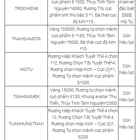
cực phẩm 5 *200, Thủy Tinh Tâm
ở server
TROCHIEN6
Nguyện *4000, Rương T.bị cực
đặc biệt
phẩm linh thú bậc 3 *1, Đá thái cực
[SSS]
độ kim *15
Hội Tụ
Vàng *20000, Rương tự chọn mảnh
cực phẩm 5 *150, Thủy Tinh Tâm
Còn
TNAHGAMOTA
Nguyện *3000, Đá thái cực độ kim
hiệu lực
*10
Rương Hiệp Khách Tuyệt Thế 4 chọn
1*2, Rương Chọn T.Bị Tuyệt Thế*4,
Còn
HOITU
Rương chọn Hợp Kích – Cực (2)*1,
hiệu lực
Rương Tự chọn mảnh cực phẩm
5*200
Vàng 15000, Rương tự chọn mảnh
Còn
TNAHGAMEK
cực phẩm 5100, Khung avatar Thu
hiệu lực
Triển, Thủy Tinh Tâm Nguyện*2000
Rương Hiệp Khách Tuyệt Thế 4 chọn
12, Rương Chọn T.Bị Tuyệt Thế 4,
Còn
TUANHUNGTNAH
Rương chọn Hợp Kích – Cực (2)1,
hiệu lực
Rương Tự chọn mảnh cực phẩm
5200