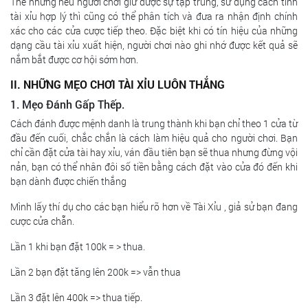
Thế nhưng nếu người chơi giữ được sự tập trung, sử dụng cách tính
tài xỉu hợp lý thì cũng có thể phân tích và đưa ra nhận định chính
xác cho các cửa cược tiếp theo. Đặc biệt khi có tín hiệu của những
dạng cầu tài xỉu xuất hiện, người chơi nào ghi nhớ được kết quả sẽ
nắm bắt được cơ hội sớm hơn.
II. NHỮNG
MẸO CHƠI TÀI XỈU
LUÔN THẮNG
1. Mẹo Đánh Gấp Thếp.
Cách đánh được mệnh danh là trung thành khi bạn chỉ theo 1 cửa từ
đầu đến cuối, chắc chắn là cách làm hiệu quả cho người chơi. Bạn
chỉ cần đặt cửa tài hay xỉu, ván đầu tiên bạn sẽ thua nhưng đừng vội
nản, bạn có thể nhân đôi số tiền bằng cách đặt vào cửa đó đến khi
bạn dành được chiến thắng
Mình lấy thí dụ cho các bạn hiểu rõ hơn về Tài Xỉu , giả sử bạn đang
cược cửa chẵn.
Lần 1 khi bạn đặt 100k = > thua.
Lần 2 bạn đặt tăng lên 200k => vẫn thua
Lần 3 đặt lên 400k => thua tiếp.