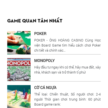
Game quan tâm nhất
POKER
POKER - ÔNG HOÀNG CASINO Cùng Học
viện Board Game tìm hiểu cách chơi Poker
chi tiết và chính xác...
MONOPOLY
Hãy đầu tư ngay khi có thể, hãy mua đất, xây
nhà, khách sạn và trở thành tỉ phú!
CỜ CÁ NGỰA
Thể loại: Chiến thuật, Số người chơi: 2-4
người Thời gian chơi trung bình: 60 phút
Board game rank: