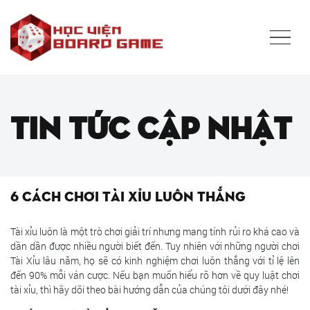
Tin tức cập nhật
6 Cách Chơi Tài Xỉu Luôn Thắng
Tài xỉu luôn là một trò chơi giải trí nhưng mang tính rủi ro khá cao và
dần dần được nhiều người biết đến. Tuy nhiên với những người chơi
Tài Xỉu lâu năm, họ sẽ có kinh nghiệm chơi luôn thắng với tỉ lệ lên
đến 90% mỗi ván cược. Nếu bạn muốn hiểu rõ hơn về quy luật chơi
tài xỉu, thì hãy dõi theo bài hướng dẫn của chúng tôi dưới đây nhé!