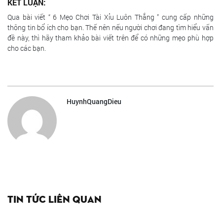
KẾT LUẬN:
Qua bài viết “ 6 Mẹo Chơi Tài Xỉu Luôn Thắng ” cung cấp những
thông tin bổ ích cho bạn. Thế nên nếu người chơi đang tìm hiểu vấn
đề này, thì hãy tham khảo bài viết trên để có những mẹo phù hợp
cho các bạn.
HuynhQuangDieu
Tin tức liên quan