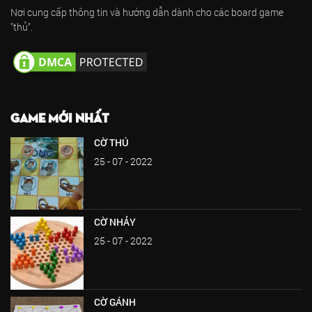
Nơi cung cấp thông tin và hướng dẫn dành cho các board game
"thủ".
GAME MỚI NHẤT
CỜ THÚ
25 - 07 - 2022
CỜ NHẢY
25 - 07 - 2022
CỜ GÁNH