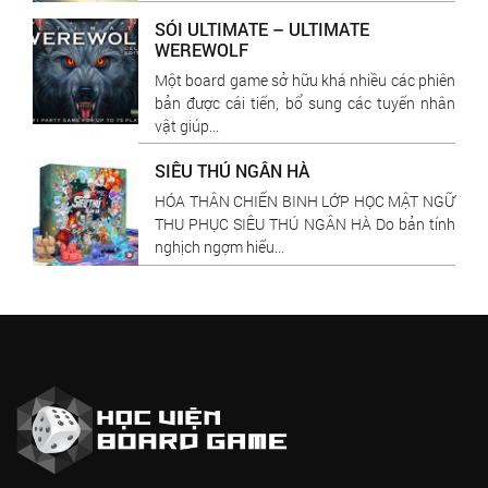
SÓI ULTIMATE – ULTIMATE
WEREWOLF
Một board game sở hữu khá nhiều các phiên
bản được cái tiến, bổ sung các tuyến nhân
vật giúp...
SIÊU THÚ NGÂN HÀ
HÓA THÂN CHIẾN BINH LỚP HỌC MẬT NGỮ
THU PHỤC SIÊU THÚ NGÂN HÀ Do bản tính
nghịch ngợm hiếu...