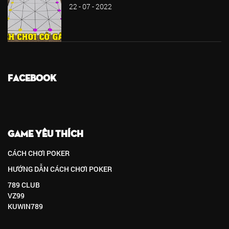
22 - 07 - 2022
FACEBOOK
GAME YÊU THÍCH
CÁCH CHƠI POKER
HƯỚNG DẪN CÁCH CHƠI POKER
789 CLUB
VZ99
KUWIN789