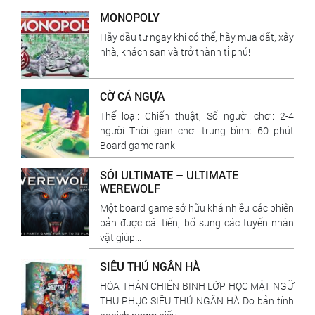
MONOPOLY
Hãy đầu tư ngay khi có thể, hãy mua đất, xây
nhà, khách sạn và trở thành tỉ phú!
CỜ CÁ NGỰA
Thể loại: Chiến thuật, Số người chơi: 2-4
người Thời gian chơi trung bình: 60 phút
Board game rank:
SÓI ULTIMATE – ULTIMATE
WEREWOLF
Một board game sở hữu khá nhiều các phiên
bản được cái tiến, bổ sung các tuyến nhân
vật giúp...
SIÊU THÚ NGÂN HÀ
HÓA THÂN CHIẾN BINH LỚP HỌC MẬT NGỮ
THU PHỤC SIÊU THÚ NGÂN HÀ Do bản tính