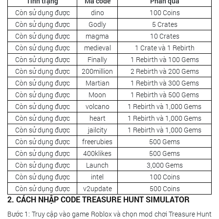
Tình trạng
Mã code
Phần quà
Còn sử dụng được
dino
100 Coins
Còn sử dụng được
Godly
5 Crates
Còn sử dụng được
magma
10 Crates
Còn sử dụng được
medieval
1 Crate và 1 Rebirth
Còn sử dụng được
Finally
1 Rebirth và 100 Gems
Còn sử dụng được
200million
2 Rebirth và 200 Gems
Còn sử dụng được
Martian
1 Rebirth và 300 Gems
Còn sử dụng được
Moon
1 Rebirth và 500 Gems
Còn sử dụng được
volcano
1 Rebirth và 1,000 Gems
Còn sử dụng được
heart
1 Rebirth và 1,000 Gems
Còn sử dụng được
jailcity
1 Rebirth và 1,000 Gems
Còn sử dụng được
freerubies
500 Gems
Còn sử dụng được
400klikes
500 Gems
Còn sử dụng được
Launch
3,000 Gems
Còn sử dụng được
intel
100 Coins
Còn sử dụng được
v2update
500 Coins
2. CÁCH NHẬP CODE TREASURE HUNT SIMULATOR
Bước 1: Truy cập vào game Roblox và chọn mod chơi Treasure Hunt