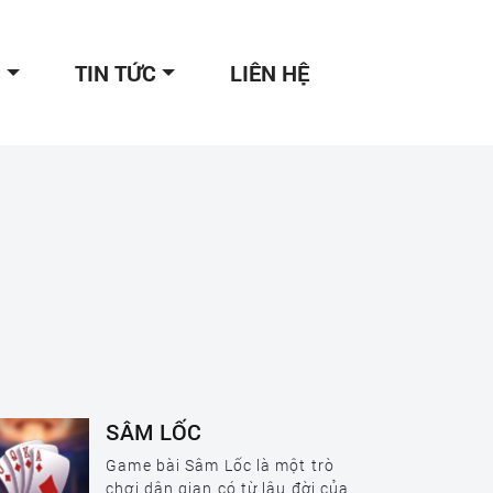
C
TIN TỨC
LIÊN HỆ
SÂM LỐC
Game bài Sâm Lốc là một trò
chơi dân gian có từ lâu đời của