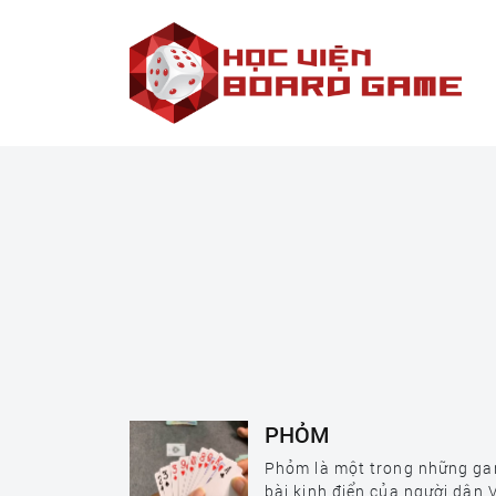
PHỎM
Phỏm là một trong những g
bài kinh điển của người dân V