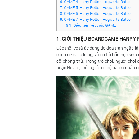
6.
GAME 4: Harry Potter: Hogwarts Battle
7.
GAME 5: Harry Potter: Hogwarts Battle
8.
GAME 6: Harry Potter: Hogwarts Battle
9.
GAME 7: Harry Potter: Hogwarts Battle
9.1.
Điều kiện kết thúc GAME 7
1. GIỚI THIỆU BOARDGAME HARRY
Các thế lực tà ác đang đe dọa tràn ngập lâ
coop deck-building, và có tới bốn học sin
cố phòng thủ. Trong trò chơi, người chơi
hoặc Neville, mỗi người có bộ bài cá nhân r