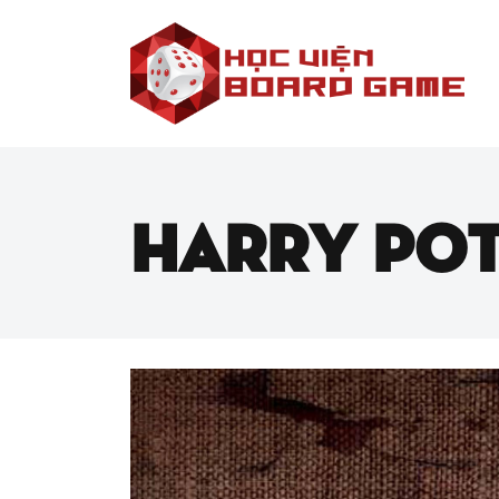
Harry Pot