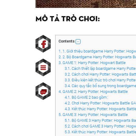
Mô tả trò chơi:
Contents
1.
1. Giới thiệu boardgame Harry Potter: Hogw
2.
2. Bộ Boardgame Harry Potter: Hogwarts B
3.
GAME 1: Harry Potter: Hogwart Battle
3.1.
Cách thiết lập boardgame Harry Potte
3.2.
Cách chơi Harry Potter: Hogwarts Batt
3.3.
Điều kiện kết thúc trò chơi Harry Pot
3.4.
Các quy tắc bổ sung trong boardgame 
4.
GAME 2: Harry Potter: Hogwarts Battle
4.1.
Bộ GAME 2 bao gồm:
4.2.
Chơi Harry Potter: Hogwarts Battle G
4.3.
Kết thúc Harry Potter: Hogwarts Batt
5.
GAME 3: Harry Potter: Hogwarts Battle
5.1.
Bộ GAME 3 Harry Potter: Hogwarts Ba
5.2.
Cách chơi GAME 3 Harry Potter: Hogwa
5.3.
Kết thúc Harry Potter: Hogwarts Batt