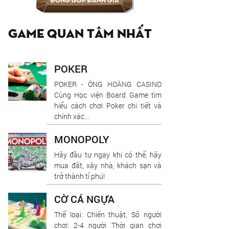
Game quan tâm nhất
POKER
POKER - ÔNG HOÀNG CASINO
Cùng Học viện Board Game tìm
hiểu cách chơi Poker chi tiết và
chính xác...
MONOPOLY
Hãy đầu tư ngay khi có thể, hãy
mua đất, xây nhà, khách sạn và
trở thành tỉ phú!
CỜ CÁ NGỰA
Thể loại: Chiến thuật, Số người
chơi: 2-4 người Thời gian chơi