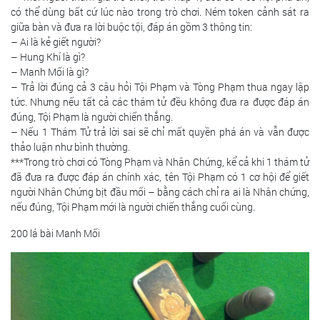
có thể dùng bất cứ lúc nào trong trò chơi. Ném token cảnh sát ra
giữa bàn và đưa ra lời buộc tội, đáp án gồm 3 thông tin:
– Ai là kẻ giết người?
– Hung Khí là gì?
– Manh Mối là gì?
– Trả lời đúng cả 3 câu hỏi Tội Phạm và Tòng Phạm thua ngay lập
tức. Nhưng nếu tất cả các thám tử đều không đưa ra được đáp án
đúng, Tội Phạm là người chiến thắng.
– Nếu 1 Thám Tử trả lời sai sẽ chỉ mất quyền phá án và vẫn được
thảo luận như bình thường.
***Trong trò chơi có Tòng Phạm và Nhân Chứng, kể cả khi 1 thám tử
đã đưa ra được đáp án chính xác, tên Tội Phạm có 1 cơ hội để giết
người Nhân Chứng bịt đầu mối – bằng cách chỉ ra ai là Nhân chứng,
nếu đúng, Tội Phạm mới là người chiến thắng cuối cùng.
200 lá bài Manh Mối