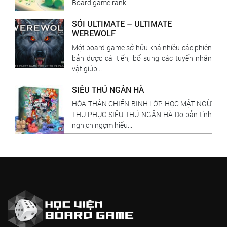
Board game rank:
SÓI ULTIMATE – ULTIMATE
WEREWOLF
Một board game sở hữu khá nhiều các phiên
bản được cái tiến, bổ sung các tuyến nhân
vật giúp...
SIÊU THÚ NGÂN HÀ
HÓA THÂN CHIẾN BINH LỚP HỌC MẬT NGỮ
THU PHỤC SIÊU THÚ NGÂN HÀ Do bản tính
nghịch ngợm hiếu...