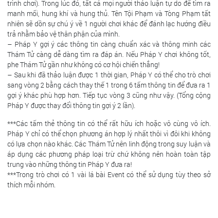
trình chơi). Trong lúc đó, tất cả mọi người thảo luận tự do để tìm ra
manh mối, hung khí và hung thủ. Tên Tội Phạm và Tòng Phạm tất
nhiên sẽ dồn sự chú ý về 1 người chơi khác để đánh lạc hướng điều
trả nhằm bảo vệ thân phận của mình.
– Pháp Y gợi ý các thông tin càng chuẩn xác và thông minh các
Thám Tử càng dễ dàng tìm ra đáp án. Nếu Pháp Y chơi không tốt,
phe Thám Tử gần như không có cơ hội chiến thắng!
– Sau khi đã thảo luận được 1 thời gian, Pháp Y có thể cho trò chơi
sang vòng 2 bằng cách thay thế 1 trong 6 tấm thông tin để đưa ra 1
gợi ý khác phù hợp hơn. Tiếp tục vòng 3 cũng như vậy. (Tổng cộng
Pháp Y được thay đổi thông tin gợi ý 2 lần).
***Các tấm thẻ thông tin có thể rất hữu ích hoặc vô cùng vô ích.
Pháp Y chỉ có thể chọn phương án hợp lý nhất thôi vì đôi khi không
có lựa chọn nào khác. Các Thám Tử nên linh động trong suy luận và
áp dụng các phương pháp loại trừ chứ không nên hoàn toàn tập
trung vào những thông tin Pháp Y đưa ra!
***Trong trò chơi có 1 vài lá bài Event có thể sử dụng tùy theo sở
thích mỗi nhóm.