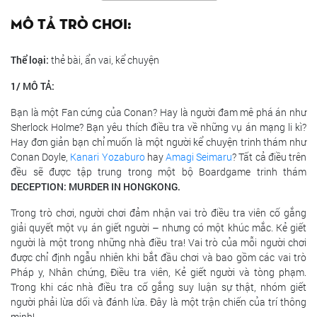
Mô tả trò chơi:
Thể loại:
thẻ bài, ẩn vai, kể chuyện
1/ MÔ TẢ:
Bạn là một Fan cứng của Conan? Hay là người đam mê phá án như
Sherlock Holme? Bạn yêu thích điều tra về những vụ án mạng li kì?
Hay đơn giản bạn chỉ muốn là một người kể chuyện trinh thám như
Conan Doyle,
Kanari Yozaburo
hay
Amagi Seimaru
? Tất cả điều trên
đều sẽ được tập trung trong một bộ Boardgame trinh thám
DECEPTION: MURDER IN HONGKONG.
Trong trò chơi, người chơi đảm nhận vai trò điều tra viên cố gắng
giải quyết một vụ án giết người – nhưng có một khúc mắc. Kẻ giết
người là một trong những nhà điều tra! Vai trò của mỗi người chơi
được chỉ định ngẫu nhiên khi bắt đầu chơi và bao gồm các vai trò
Pháp y, Nhân chứng, Điều tra viên, Kẻ giết người và tòng phạm.
Trong khi các nhà điều tra cố gắng suy luận sự thật, nhóm giết
người phải lừa dối và đánh lừa. Đây là một trận chiến của trí thông
minh!