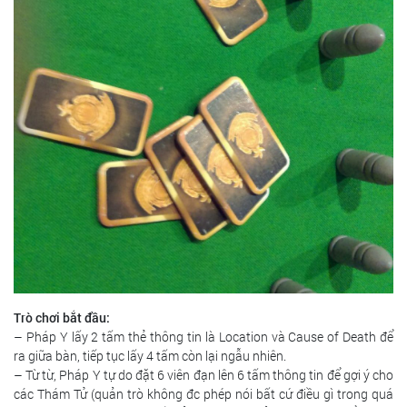
Trò chơi bắt đầu:
– Pháp Y lấy 2 tấm thẻ thông tin là Location và Cause of Death để
ra giữa bàn, tiếp tục lấy 4 tấm còn lại ngẫu nhiên.
– Từ từ, Pháp Y tự do đặt 6 viên đạn lên 6 tấm thông tin để gợi ý cho
các Thám Tử (quản trò không đc phép nói bất cứ điều gì trong quá