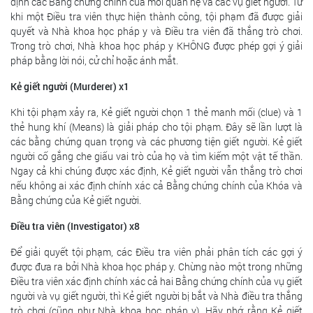
định các Bằng chứng chính của mối quan hệ và các vụ giết người. Từ
khi một Điều tra viên thực hiện thành công, tội phạm đã được giải
quyết và Nhà khoa học pháp y và Điều tra viên đã thắng trò chơi.
Trong trò chơi, Nhà khoa học pháp y KHÔNG được phép gợi ý giải
pháp bằng lời nói, cử chỉ hoặc ánh mắt.
Kẻ giết người (Murderer) x1
Khi tội phạm xảy ra, Kẻ giết người chọn 1 thẻ manh mối (clue) và 1
thẻ hung khí (Means) là giải pháp cho tội phạm. Đây sẽ lần lượt là
các bằng chứng quan trọng và các phương tiện giết người. Kẻ giết
người cố gắng che giấu vai trò của họ và tìm kiếm một vật tế thần.
Ngay cả khi chúng được xác định, Kẻ giết người vẫn thắng trò chơi
nếu không ai xác định chính xác cả Bằng chứng chính của Khóa và
Bằng chứng của Kẻ giết người.
Điều tra viên (Investigator) x8
Để giải quyết tội phạm, các Điều tra viên phải phân tích các gợi ý
được đưa ra bởi Nhà khoa học pháp y. Chừng nào một trong những
Điều tra viên xác định chính xác cả hai Bằng chứng chính của vụ giết
người và vụ giết người, thì Kẻ giết người bị bắt và Nhà điều tra thắng
trò chơi (cũng như Nhà khoa học pháp y). Hãy nhớ rằng Kẻ giết