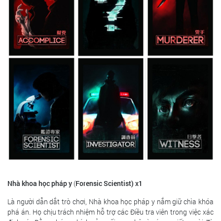
Nhà khoa học pháp y
(
Forensic Scientist)
x1
Là người dẫn dắt trò chơi, Nhà khoa học pháp y nắm giữ chìa khóa
phá án. Họ chịu trách nhiệm hỗ trợ các Điều tra viên trong việc xác