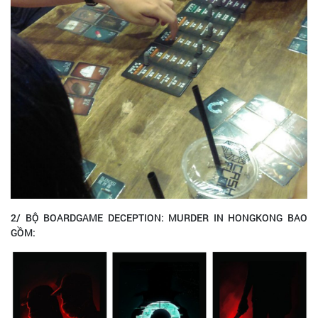
2/ BỘ BOARDGAME DECEPTION: MURDER IN HONGKONG BAO
GỒM: