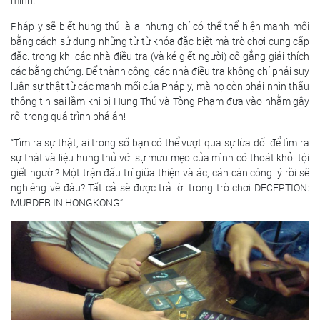
Pháp y sẽ biết hung thủ là ai nhưng chỉ có thể thể hiện manh mối
bằng cách sử dụng những từ từ khóa đặc biệt mà trò chơi cung cấp
đặc. trong khi các nhà điều tra (và kẻ giết người) cố gắng giải thích
các bằng chứng. Để thành công, các nhà điều tra không chỉ phải suy
luận sự thật từ các manh mối của Pháp y, mà họ còn phải nhìn thấu
thông tin sai lầm khi bị Hung Thủ và Tòng Phạm đưa vào nhằm gây
rối trong quá trình phá án!
“Tìm ra sự thật, ai trong số bạn có thể vượt qua sự lừa dối để tìm ra
sự thật và liệu hung thủ với sự mưu mẹo của mình có thoát khỏi tội
giết người? Một trận đấu trí giữa thiện và ác, cán cân công lý rồi sẽ
nghiêng về đâu? Tất cả sẽ được trả lời trong trò chơi DECEPTION:
MURDER IN HONGKONG”