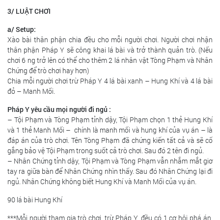
3/ LUẬT CHƠI
a/ Setup:
Xào bài thân phận chia đều cho mỗi người chơi. Người chơi nhận
thân phận Pháp Y sẽ công khai lá bài và trở thành quản trò. (Nếu
chơi 6 ng trở lên có thể cho thêm 2 lá nhân vật Tòng Phạm và Nhân
Chứng để trò chơi hay hơn)
Chia mỗi người chơi trừ Pháp Y 4 lá bài xanh – Hung Khí và 4 lá bài
đỏ – Manh Mối.
Pháp Y yêu cầu mọi người đi ngủ :
– Tội Phạm và Tòng Phạm tỉnh dậy, Tội Phạm chọn 1 thẻ Hung Khí
và 1 thẻ Manh Mối – chính là manh mối và hung khí của vụ án – là
đáp án của trò chơi. Tên Tòng Phạm đã chứng kiến tất cả và sẽ cố
gắng bảo vệ Tội Phạm trong suốt cả trò chơi. Sau đó 2 tên đi ngủ.
– Nhân Chứng tỉnh dậy, Tội Phạm và Tòng Phạm vẫn nhắm mắt giơ
tay ra giữa bàn để Nhân Chứng nhìn thấy. Sau đó Nhân Chứng lại đi
ngủ. Nhân Chứng không biết Hung Khí và Manh Mối của vụ án.
90 lá bài Hung Khí
***Mỗi người tham gia trò chơi, trừ Pháp Y, đều có 1 cơ hội phá án,