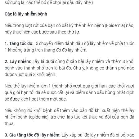
sử dụng lại các thẻ bỏ để chơi lại đâu đấy nhé!)
Các lá lây nhiễm bệnh
Nếu trong lượt rút của bạn có bất kỳ thẻ nhiễm bệnh (Epidemia) nào,
hãy thực hiện các bước sau theo thứ tự:
1. Tăng tốc độ:
Di chuyển điểm đánh dấu độ lây nhiễm về phía trước
1 khoảng trắng trên thang đo độ lây nhiễm.
2. Lây nhiễm:
Lấy lá dưới cùng ở xấp bài lây nhiễm và thêm 3 khối
bệnh vào thành phố trên lá bài đó. Chú ý, không có thành phố nào
được vượt quá 3 khối bệnh.
Nếu thẻ lây nhiễm làm 1 thành phố vượt quá giới hạn, các khối vượt
quá giới hạn tối đa sẽ được cất lại và điểm đánh dấu bùng phát dịch
sẽ được kích hoạt thêm một bậc.
Nếu không đủ khối bệnh để thêm vào bản đồ khi xuất hiện thẻ lây
nhiễm bệnh (epidemic), trò chơi lập tức kết thúc và đội của bạn đã
thua.
3. Gia tăng tốc độ lây nhiễm:
Lấy xấp bài độ lây nhiễm đã bị bỏ, xáo