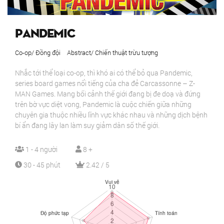
Pandemic
Co-op/ Đồng đội
Abstract/ Chiến thuật trừu tượng
Nhắc tới thể loại co-op, thì khó ai có thể bỏ qua Pandemic,
series board games nổi tiếng của cha đẻ Carcassonne – Z-
MAN Games. Mang bối cảnh thế giới đang bị đe doạ và đứng
trên bờ vực diệt vong, Pandemic là cuộc chiến giữa những
chuyên gia thuộc nhiều lĩnh vực khác nhau và những dịch bệnh
bí ẩn đang lây lan làm suy giảm dân số thế giới.
1 - 4 người
8 +
30 - 45 phút
2.42 / 5