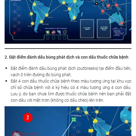
2. Đặt điểm đánh dấu bùng phát dịch và con dấu thuốc chữa bệnh
Đặt điểm đánh dấu bùng phát dịch (outbreaks) tại điểm đầu tiên,
vạch 0 trên đường đo bùng phát.
Đặt 4 con dấu thuốc chữa bệnh theo màu tương ứng tại khu vực
chỉ số chữa bệnh với 4 ký hiệu có 4 màu tương ứng 4 con dấu.
Lưu ý, do bạn chưa tìm được thuốc chữa bệnh nên bạn phải đặt
con dấu với mặt trơn (không có dấu chéo) lên trên.