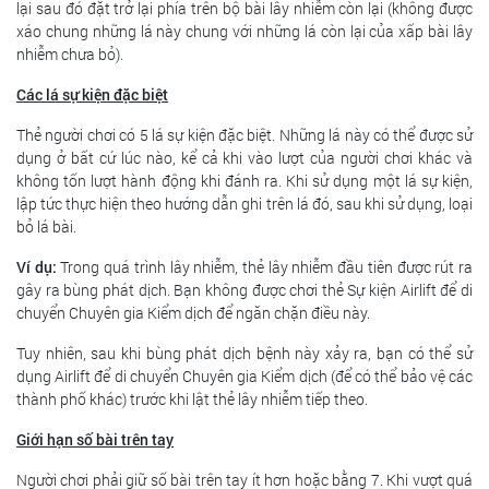
lại sau đó đặt trở lại phía trên bộ bài lây nhiễm còn lại (không được
xáo chung những lá này chung với những lá còn lại của xấp bài lây
nhiễm chưa bỏ).
Các lá sự kiện đặc biệt
Thẻ người chơi có 5 lá sự kiện đặc biệt. Những lá này có thể được sử
dụng ở bất cứ lúc nào, kể cả khi vào lượt của người chơi khác và
không tốn lượt hành động khi đánh ra. Khi sử dụng một lá sự kiện,
lập tức thực hiện theo hướng dẫn ghi trên lá đó, sau khi sử dụng, loại
bỏ lá bài.
Ví dụ:
Trong quá trình lây nhiễm, thẻ lây nhiễm đầu tiên được rút ra
gây ra bùng phát dịch. Bạn không được chơi thẻ Sự kiện Airlift để di
chuyển Chuyên gia Kiểm dịch để ngăn chặn điều này.
Tuy nhiên, sau khi bùng phát dịch bệnh này xảy ra, bạn có thể sử
dụng Airlift để di chuyển Chuyên gia Kiểm dịch (để có thể bảo vệ các
thành phố khác) trước khi lật thẻ lây nhiễm tiếp theo.
Giới hạn số bài trên tay
Người chơi phải giữ số bài trên tay ít hơn hoặc bằng 7. Khi vượt quá