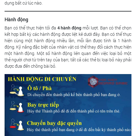
dụng bất cứ lúc nào.
Hành động
Bạn có thể thực hiện tối đa
4 hành động
mỗi lượt. Bạn có thể chọn
kết hợp bất kỳ các hành động được liệt kê dưới đây. Bạn có thể thực
hiện cùng một hành động nhiều lần, mỗi lần được tính là 1 hành
động. Kỹ năng đặc biệt của nhân vật có thể thay đổi cách thực hiện
một hành động. Một số hành động liên quan đến việc loại bỏ một
thẻ người chơi từ trên tay của bạn; tất cả các thẻ bị loại bỏ này phải
được đưa đến chồng bài bỏ.