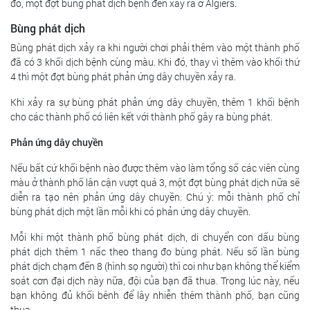
đó, một đợt bùng phát dịch bệnh đen xảy ra ở Algiers.
Bùng phát dịch
Bùng phát dịch xảy ra khi người chơi phải thêm vào một thành phố
đã có 3 khối dịch bệnh cùng màu. Khi đó, thay vì thêm vào khối thứ
4 thì một đợt bùng phát phản ứng dây chuyền xảy ra.
Khi xảy ra sự bùng phát phản ứng dây chuyền, thêm 1 khối bệnh
cho các thành phố có liên kết với thành phố gây ra bùng phát.
Phản ứng dây chuyền
Nếu bất cứ khối bệnh nào được thêm vào làm tổng số các viên cùng
màu ở thành phố lân cận vượt quá 3, một đợt bùng phát dịch nữa sẽ
diễn ra tạo nên phản ứng dây chuyền. Chú ý: mỗi thành phố chỉ
bùng phát dịch một lần mỗi khi có phản ứng dây chuyền.
Mỗi khi một thành phố bùng phát dịch, di chuyển con dấu bùng
phát dịch thêm 1 nấc theo thang đo bùng phát. Nếu số lần bùng
phát dịch chạm đến 8 (hình sọ người) thì coi như bạn không thể kiểm
soát cơn đại dịch này nữa, đội của bạn đã thua. Trong lúc này, nếu
bạn không đủ khối bênh để lây nhiễn thêm thành phố, bạn cũng
thua.