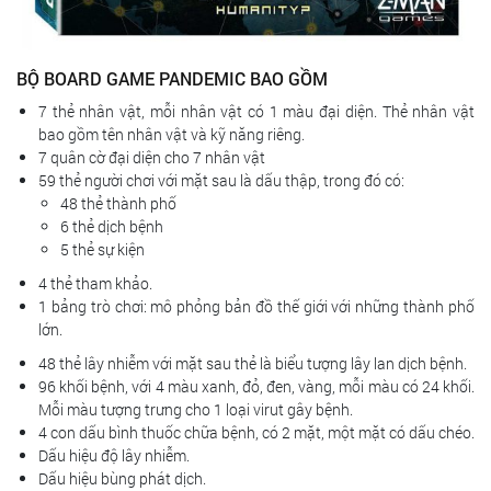
BỘ BOARD GAME PANDEMIC BAO GỒM
7 thẻ nhân vật, mỗi nhân vật có 1 màu đại diện. Thẻ nhân vật
bao gồm tên nhân vật và kỹ năng riêng.
7 quân cờ đại diện cho 7 nhân vật
59 thẻ người chơi với mặt sau là dấu thập, trong đó có:
48 thẻ thành phố
6 thẻ dịch bệnh
5 thẻ sự kiện
4 thẻ tham khảo.
1 bảng trò chơi: mô phỏng bản đồ thế giới với những thành phố
lớn.
48 thẻ lây nhiễm với mặt sau thẻ là biểu tượng lây lan dịch bệnh.
96 khối bệnh, với 4 màu xanh, đỏ, đen, vàng, mỗi màu có 24 khối.
Mỗi màu tượng trưng cho 1 loại virut gây bệnh.
4 con dấu bình thuốc chữa bệnh, có 2 mặt, một mặt có dấu chéo.
Dấu hiệu độ lây nhiễm.
Dấu hiệu bùng phát dịch.