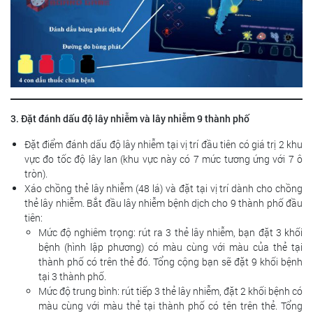
3. Đặt đánh dấu độ lây nhiễm và lây nhiễm 9 thành phố
Đặt điểm đánh dấu độ lây nhiễm tại vị trí đầu tiên có giá trị 2 khu
vực đo tốc độ lây lan (khu vực này có 7 mức tương ứng với 7 ô
tròn).
Xáo chồng thẻ lây nhiễm (48 lá) và đặt tại vị trí dành cho chồng
thẻ lây nhiễm. Bắt đầu lây nhiễm bệnh dịch cho 9 thành phố đầu
tiên:
Mức độ nghiêm trọng: rút ra 3 thẻ lây nhiễm, bạn đặt 3 khối
bệnh (hình lập phương) có màu cùng với màu của thẻ tại
thành phố có trên thẻ đó. Tổng cộng bạn sẽ đặt 9 khối bệnh
tại 3 thành phố.
Mức độ trung bình: rút tiếp 3 thẻ lây nhiễm, đặt 2 khối bệnh có
màu cùng với màu thẻ tại thành phố có tên trên thẻ. Tổng