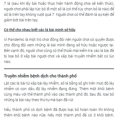
7 lá (sau khi lấy bài hoặc thực hiện hành động chia sẻ kiến thức),
người chơi phải lập tức bỏ đi một số lá (có thể tùy chọn bỏ lá nào) để
số lá trên tay không vượt quá 7. Người chơi có thể đánh lá sự kiện để
giảm bớt bài trên tay.
Có thể cho nhau biết các lá bài mình sở hữu
Vì Pandemic là một trò chơi đồng đội nên người chơi có quyền được
cho đồng đội xem những lá bài mình đang sở hữu hoặc ngược lại.
Bên cạnh đó, người chơi cũng có thể thoải mái kiểm tra các lá bài đã
bị loại bỏ ở xấp bài người chơi và xấp bài truyền nhiễm bất cứ lúc
nào.
Truyền nhiễm bệnh dịch cho thành phố
Lật các lá bài từ xấp bài lây nhiễm, số lá bằng số ghi trên mức độ lây
nhiễm có con dấu độ lây nhiễm đang đứng. Thêm một khối bệnh
cùng màu với thẻ thành phố vào các thành phố đó. Sau đó, loại bỏ
những lá bài này theo thứ tự mà bạn đã rút.
Nếu, thành phố có dịch bệnh đã được loại bỏ hoàn toàn thì không
thêm khối bệnh nào nữa. Nếu một thành phố đã có 3 khối bệnh,