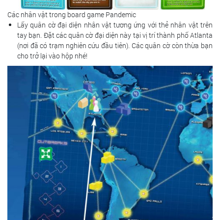
Các nhân vật trong board game Pandemic
Lấy quân cờ đại diện nhân vật tương ứng với thẻ nhân vật trên
tay bạn. Đặt các quân cờ đại diện này tại vị trí thành phố Atlanta
(nơi đã có trạm nghiên cứu đầu tiên). Các quân cờ còn thừa bạn
cho trở lại vào hộp nhé!