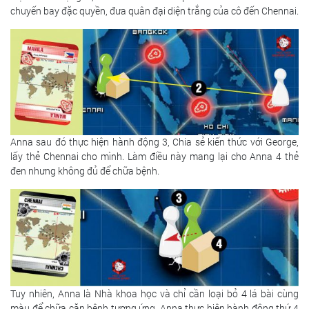
chuyến bay đặc quyền, đưa quân đại diện trắng của cô đến Chennai.
Anna sau đó thực hiện hành động 3, Chia sẻ kiến thức với George,
lấy thẻ Chennai cho mình. Làm điều này mang lại cho Anna 4 thẻ
đen nhưng không đủ để chữa bệnh.
Tuy nhiên, Anna là Nhà khoa học và chỉ cần loại bỏ 4 lá bài cùng
màu để chữa căn bệnh tương ứng. Anna thực hiện hành động thứ 4