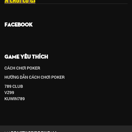
FACEBOOK
GAME YÊU THÍCH
CÁCH CHƠI POKER
HƯỚNG DẪN CÁCH CHƠI POKER
789 CLUB
VZ99
KUWIN789