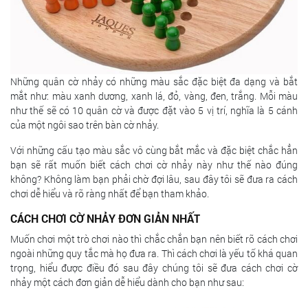
Những quân cờ nhảy có những màu sắc đặc biệt đa dạng và bắt
mắt như: màu xanh dương, xanh lá, đỏ, vàng, đen, trắng. Mỗi màu
như thế sẽ có 10 quân cờ và được đặt vào 5 vị trí, nghĩa là 5 cánh
của một ngôi sao trên bàn cờ nhảy.
Với những cấu tạo màu sắc vô cùng bắt mắc và đặc biệt chắc hẳn
bạn sẽ rất muốn biết cách chơi cờ nhảy này như thế nào đúng
không? Không làm bạn phải chờ đợi lâu, sau đây tôi sẽ đưa ra cách
chơi dễ hiểu và rõ ràng nhất để bạn tham khảo.
CÁCH CHƠI CỜ NHẢY ĐƠN GIẢN NHẤT
Muốn chơi một trò chơi nào thì chắc chắn bạn nên biết rõ cách chơi
ngoài những quy tắc mà họ đưa ra. Thì cách chơi là yếu tố khá quan
trọng, hiểu được điều đó sau đây chúng tôi sẽ đưa cách chơi cờ
nhảy một cách đơn giản dễ hiểu dành cho bạn như sau: