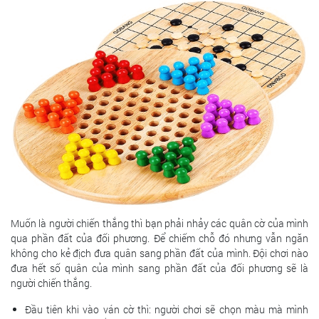
Muốn là người chiến thắng thì bạn phải nhảy các quân cờ của mình
qua phần đất của đối phương. Để chiếm chỗ đó nhưng vẫn ngăn
không cho kẻ địch đưa quân sang phần đất của mình. Đội chơi nào
đưa hết số quân của mình sang phần đất của đối phương sẽ là
người chiến thắng.
Đầu tiên khi vào ván cờ thì: người chơi sẽ chọn màu mà mình