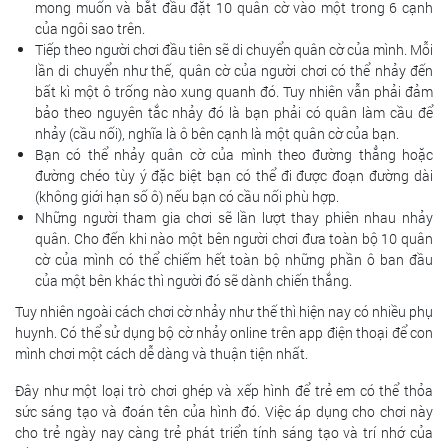
mong muốn và bắt đầu đặt 10 quân cờ vào một trong 6 cạnh
của ngôi sao trên.
Tiếp theo người chơi đầu tiên sẽ di chuyển quân cờ của mình. Mỗi
lần di chuyển như thế, quân cờ của người chơi có thể nhảy đến
bất kì một ô trống nào xung quanh đó. Tuy nhiên vẫn phải đảm
bảo theo nguyên tắc nhảy đó là bạn phải có quân làm cầu để
nhảy (cầu nối), nghĩa là ô bên cạnh là một quân cờ của bạn.
Bạn có thể nhảy quân cờ của mình theo đường thẳng hoặc
đường chéo tùy ý đặc biệt bạn có thể đi được đoạn đường dài
(không giới hạn số ô) nếu bạn có cầu nối phù hợp.
Những người tham gia chơi sẽ lần lượt thay phiên nhau nhảy
quân. Cho đến khi nào một bên người chơi đưa toàn bộ 10 quân
cờ của mình có thể chiếm hết toàn bộ những phần ô ban đầu
của một bên khác thì người đó sẽ dành chiến thắng.
Tuy nhiên ngoài cách chơi cờ nhảy như thế thì hiện nay có nhiều phụ
huynh. Có thể sử dụng bộ cờ nhảy online trên app điện thoại để con
mình chơi một cách dễ dàng và thuận tiện nhất.
Đây như một loại trò chơi ghép và xếp hình để trẻ em có thể thỏa
sức sáng tạo và đoán tên của hình đó. Việc áp dụng cho chơi này
cho trẻ ngày nay càng trẻ phát triển tính sáng tạo và trí nhớ của