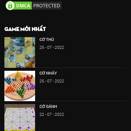
GAME MỚI NHẤT
CỜ THÚ
25 - 07 - 2022
CỜ NHẢY
25 - 07 - 2022
CỜ GÁNH
22 - 07 - 2022