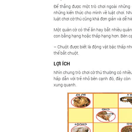
Để thắng được một trò chơi ngoài những đ
những kiến thức cho mình về luật chơi. N
luật chơi cờ thú cũng khá đơn giản và dễ hi
Một quân cờ có thể ăn hay bắt nhiều quân
con bằng hạng hoặc thấp hạng hơn. Bên cạn
– Chuột được biết là động vật bậc thấp nh
thể bắt chuột.
LỢI ÍCH
Nhìn chung trò chơi cờ thú thường có nhiều
hấp dẫn với trẻ nhỏ bên cạnh đó, đây còn 
xung quanh.