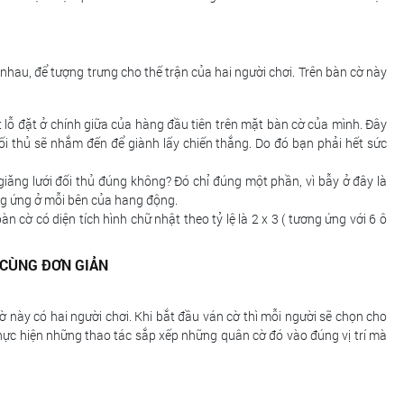
hau, để tượng trưng cho thế trận của hai người chơi. Trên bàn cờ này
t lỗ đặt ở chính giữa của hàng đầu tiên trên mặt bàn cờ của mình. Đây
ối thủ sẽ nhắm đến để giành lấy chiến thắng. Do đó bạn phải hết sức
iăng lưới đối thủ đúng không? Đó chỉ đúng một phần, vì bẫy ở đây là
ơng ứng ở mỗi bên của hang động.
àn cờ có diện tích hình chữ nhật theo tỷ lệ là 2 x 3 ( tương ứng với 6 ô
 CÙNG ĐƠN GIẢN
cờ này có hai người chơi. Khi bắt đầu ván cờ thì mỗi người sẽ chọn cho
ực hiện những thao tác sắp xếp những quân cờ đó vào đúng vị trí mà