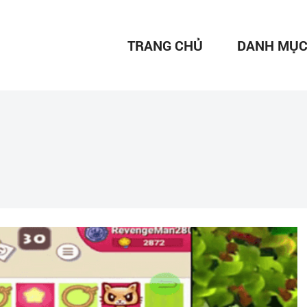
TRANG CHỦ
DANH MỤ