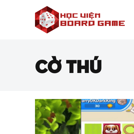
CỜ THÚ