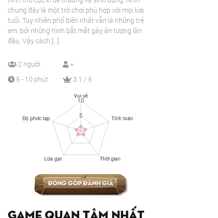
chung đây là một trò chơi phù hợp với mọi lứa
tuổi. Tuy nhiên phổ biến nhất vẫn là những trẻ
em, bởi những hình bắt mắt gây ấn tượng lần
đầu. Vậy cách […]
2 người
+
5 - 10 phút
3.1 / 5
Đóng góp đánh giá
Game quan tâm nhất