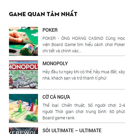
Game quan tâm nhất
POKER
POKER - ÔNG HOÀNG CASINO Cùng Học
viện Board Game tìm hiểu cách chơi Poker
chi tiết và chính xác...
MONOPOLY
Hãy đầu tư ngay khi có thể, hãy mua đất, xây
nhà, khách sạn và trở thành tỉ phú!
CỜ CÁ NGỰA
Thể loại: Chiến thuật, Số người chơi: 2-4
người Thời gian chơi trung bình: 60 phút
Board game rank:
SÓI ULTIMATE – ULTIMATE