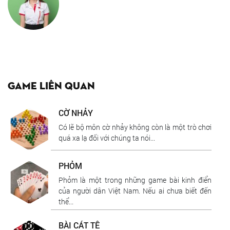
Game liên quan
CỜ NHẢY
Có lẽ bộ môn cờ nhảy không còn là một trò chơi
quá xa lạ đối với chúng ta nói...
PHỎM
Phỏm là một trong những game bài kinh điển
của người dân Việt Nam. Nếu ai chưa biết đến
thể...
BÀI CÁT TÊ