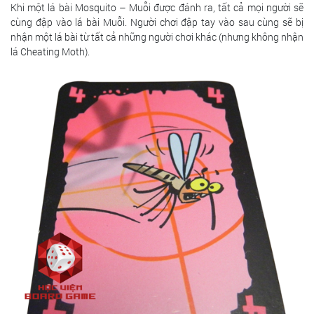
Khi một lá bài Mosquito – Muỗi được đánh ra, tất cả mọi người sẽ
cùng đập vào lá bài Muỗi. Người chơi đập tay vào sau cùng sẽ bị
nhận một lá bài từ tất cả những người chơi khác (nhưng không nhận
lá Cheating Moth).