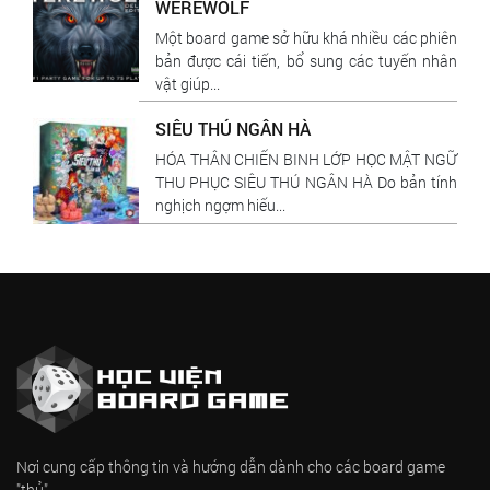
WEREWOLF
Một board game sở hữu khá nhiều các phiên
bản được cái tiến, bổ sung các tuyến nhân
vật giúp...
SIÊU THÚ NGÂN HÀ
HÓA THÂN CHIẾN BINH LỚP HỌC MẬT NGỮ
THU PHỤC SIÊU THÚ NGÂN HÀ Do bản tính
nghịch ngợm hiếu...
Nơi cung cấp thông tin và hướng dẫn dành cho các board game
"thủ".