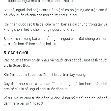
sẽ được đặt ngửa mặt trước mặt anh ta/cô ta.
Sau đó, người chơi nhận card Bảo Vệ sẽ có nhiệm vụ xáo trộn các lá
bài còn lại lên và chia cho mỗi người chơi 8 lá bài.
Khi nhận được các 8 lá bài của mình, bạn sẽ giữ chúng trong tay và
không cho ai tiết lộ cho những người chơi khác.
Sau khi chia xong bài cho mỗi người người chơi, đặt chồng bài còn
lại ở giữa bàn để làm chồng bài rút.
5. CÁCH CHƠI
Các người sẽ thay phiên nhau, và người chơi bắt đầu lượt sẽ là người
giữ lá Guard Bug.
Khi đến lượt mình, bạn sẽ đánh 1 lá bài trên tay xuống.
Quy định như sau: Lá bài bạn đánh xuống phải lớn hơn hoặc nhỏ
hơn số của lá bài người chơi trước đánh ra.
Ví dụ: Người chơi trước đánh xuống lá bài số 2 thì bạn chỉ có thể
đánh ra lá bài số 1 hoặc 3.