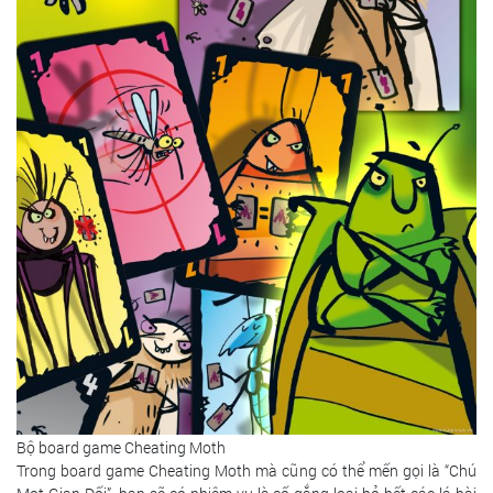
Bộ board game Cheating Moth
Trong board game Cheating Moth mà cũng có thể mến gọi là “Chú