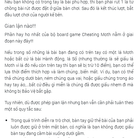
Nếu bạn không có trong tay lá bài phù hợp, thì bạn phải rút 1 lá từ
chồng bài rút được đặt ở giữa bàn chơi. Sau đó là kết thúc lượt, bắt
đầu lượt chơi của người kế bên.
Gian lận nào!!!
Phần hay ho nhất của bộ board game Cheating Moth nằm ở giai
đoạn này đây!!!
Nếu trong số những lá bài bạn đang có trên tay có một lá Moth
hoặc bất cứ lá bài Hành động, lá Số (nhưng thường là sẽ giấu lá
Moth vì lá đó nếu còn trên tay thì bạn sẽ bị trừ 10 điểm), bạn có thể
lựa thời điểm thích hợp và làm chúng…biến mất. Ví dụ, bạn có thể
thả chúng dưới bàn, ném chúng qua vai, hoặc giấu chúng trong áo
hay tay áo,…bất cứ điều gì miễn là chúng đã được giấu nhẹm đi mà
không bị Bảo Vệ bắt gặp.
Tuy nhiên, dù được phép gian lận nhưng bạn vẫn cần phải tuân theo
một số quy tắc sau:
Trong quá trình diễn ra trò chơi, bàn tay giữ thẻ bài của bạn phải
luôn được giữ ở trên mặt bàn, có nghĩa là bạn không được giấu
bàn tay đang cầm bài xuống dưới gầm.