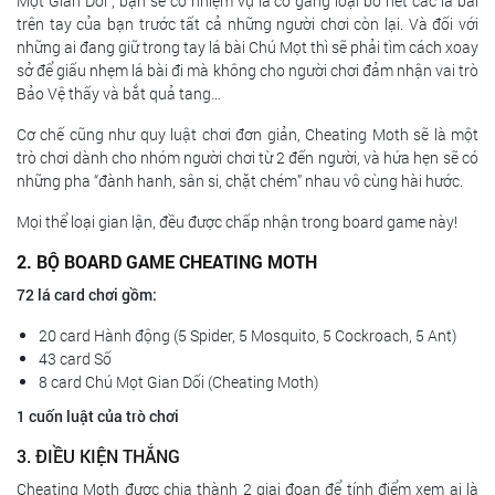
Mọt Gian Dối”, bạn sẽ có nhiệm vụ là cố gắng loại bỏ hết các lá bài
trên tay của bạn trước tất cả những người chơi còn lại. Và đối với
những ai đang giữ trong tay lá bài Chú Mọt thì sẽ phải tìm cách xoay
sở để giấu nhẹm lá bài đi mà không cho người chơi đảm nhận vai trò
Bảo Vệ thấy và bắt quả tang…
Cơ chế cũng như quy luật chơi đơn giản, Cheating Moth sẽ là một
trò chơi dành cho nhóm người chơi từ 2 đến người, và hứa hẹn sẽ có
những pha “đành hanh, sân si, chặt chém” nhau vô cùng hài hước.
Mọi thể loại gian lận, đều được chấp nhận trong board game này!
2. BỘ BOARD GAME CHEATING MOTH
72 lá card chơi gồm:
20 card Hành động (5 Spider, 5 Mosquito, 5 Cockroach, 5 Ant)
43 card Số
8 card Chú Mọt Gian Dối (Cheating Moth)
1 cuốn luật của trò chơi
3. ĐIỀU KIỆN THẮNG
Cheating Moth được chia thành 2 giai đoạn để tính điểm xem ai là