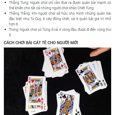
Thắng Tùng: Người chơi chỉ cần đưa ra được quân bài mạnh có
thể khiến cho tất cả những người chơi khác Chết Tùng.
Thắng Trắng: Khi người chơi sở hữu cho mình những quân bài
đặc biệt như Tứ Quý, 6 cây đồng chất, cả 6 quân bài giá trị nhỏ
hơn 6.
Trưng: Người chơi có Tùng ở cả 4 vòng đầu được đi đến vòng thứ
5.
CÁCH CHƠI BÀI CÁT TÊ CHO NGƯỜI MỚI