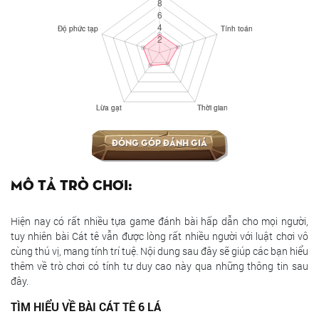
Đóng góp đánh giá
Mô tả trò chơi:
Hiện nay có rất nhiều tựa game đánh bài hấp dẫn cho mọi người,
tuy nhiên bài Cát tê vẫn được lòng rất nhiều người với luật chơi vô
cùng thú vị, mang tính trí tuệ. Nội dung sau đây sẽ giúp các bạn hiểu
thêm về trò chơi có tính tư duy cao này qua những thông tin sau
đây.
TÌM HIỂU VỀ BÀI CÁT TÊ 6 LÁ