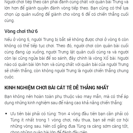
Người chơi tiếp theo cần phải đánh cùng chất với quân bài Trưng và
lớn hơn để giành quyền đánh vòng tiếp theo. Bạn cũng có thể lựa
chọn úp quân xuống để giành cho vòng 6 để có chiến thắng cuối
cùng.
Vòng chơi thứ 6
Nếu ở vòng 5, người Trưng bị bắt sẽ không được chơi ở vòng 6 còn
không có thể tiếp tục chơi. Theo đó, người chơi còn quân bài cuối
cùng đang úp xuống, người Trưng lật quân cuối cùng ra và người
còn lại cũng ngửa bài để so sánh, đây chính là vòng Xổ bài. Người
nào có quân bài lớn hơn và cùng chất với quân bài của người Trưng
sẽ chiến thắng, còn không người Trưng là người chiến thắng chung
cuộc.
KINH NGHIỆM CHƠI BÀI CÁT TÊ DỄ THẮNG NHẤT
Bạn không nên hoàn toàn phụ thuộc vào may mắn, mà có thể áp
dụng những kinh nghiệm sau để nâng cao khả năng chiến thắng:
Ưu tiên bài phải có tùng: Tron 4 vòng đầu tiên bạn cần phải có
Tùng ít nhất trong 1 vòng chơi, nếu thua, bạn sẽ mất cơ hội
những vòng sau. Nên cố gắng đưa Tùng ra càng sớm càng tốt,
chọn những quân bài lớn để đánh đầu tiên.