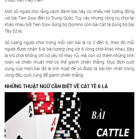
Một số người cho rằng cách đánh bài này có nhiều nét tương đồng
với bài Tien Gow đến từ Trung Quốc. Tuy vậy nhưng công cụ chơi lại
khác nhau bởi Tien Gow dùng bộ Domino còn bài Cát tê dùng bộ bài
Tây 52 lá.
Số lượng người chơi trong mỗi ván bài là từ 2 đến 6, theo đó mỗi
người được nhận 6 lá bài tương ứng với 6 vòng chơi khác nhau. Đây
là trò chơi không chỉ có yếu tố may rủi, mà còn có thêm những tính
toán và chiến thuật mới có thể giành chiến thắng. Mục đích cuối
cùng của môn bài đó là linh hoạt để có được lá bài lớn nhất trong
vòng đấu cuối cùng để giành chiến thắng.
NHỮNG THUẬT NGỮ CẦN BIẾT VỀ CÁT TÊ 6 LÁ