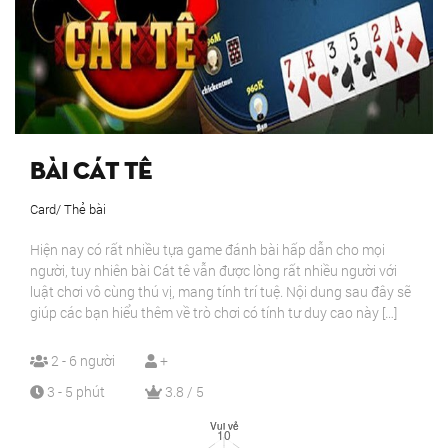
BÀI CÁT TÊ
Card/ Thẻ bài
Hiện nay có rất nhiều tựa game đánh bài hấp dẫn cho mọi
người, tuy nhiên bài Cát tê vẫn được lòng rất nhiều người với
luật chơi vô cùng thú vị, mang tính trí tuệ. Nội dung sau đây sẽ
giúp các bạn hiểu thêm về trò chơi có tính tư duy cao này […]
2 - 6 người
+
3 - 5 phút
3.8 / 5