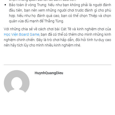
Bảo toàn ở vòng Trưng: Nếu như bạn không phải là người đánh
đầu tiên, bạn nên xem những người chơi trước đánh gì cho phù
hợp. Nếu như họ đánh quá cao, bạn có thể chọn Thiệp và chọn
quân vừa đủ mạnh để Thắng Tùng.
Với những chia sẻ về cách chơi bài Cát Tê và kinh nghiệm chơi của
Học Viện Board Game
, bạn đã có thể có thêm cho mình những kinh
nghiệm chinh chiến. Đây là trò chơi hấp dẫn, đòi hỏi tính tư duy cao
nên hãy tích lũy cho mình nhiều kinh nghiệm nhé.
HuynhQuangDieu