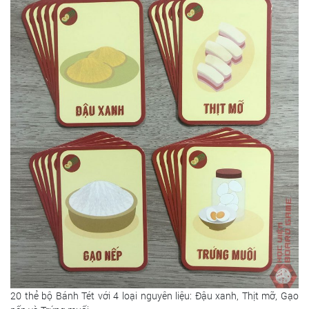
20 thẻ bộ Bánh Tét với 4 loại nguyên liệu: Đậu xanh, Thịt mỡ, Gạo