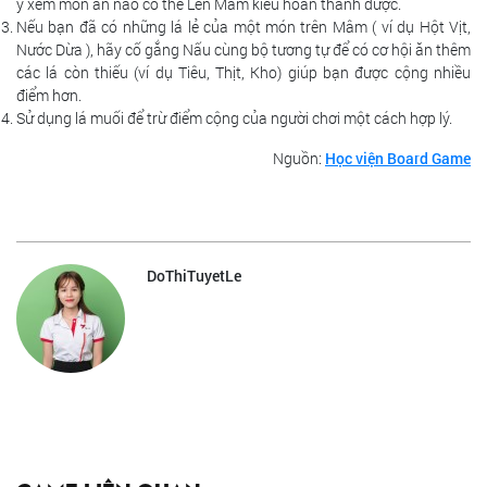
ý xem món ăn nào có thể Lên Mâm kiểu hoàn thành được.
Nếu bạn đã có những lá lẻ của một món trên Mâm ( ví dụ Hột Vịt,
Nước Dừa ), hãy cố gắng Nấu cùng bộ tương tự để có cơ hội ăn thêm
các lá còn thiếu (ví dụ Tiêu, Thịt, Kho) giúp bạn được cộng nhiều
điểm hơn.
Sử dụng lá muối để trừ điểm cộng của người chơi một cách hợp lý.
Nguồn:
Học viện Board Game
DoThiTuyetLe