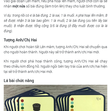
Vào giai đoạn Lên mâm, nếu phá hoại lên mâm, người chơi còn lại sẽ
nhận
một nửa
số bài đúng (làm tròn lên) thay cho luật bình thường.
Ví dụ: trong nồi có 4 lá bài đúng, 2 lá sai, 1 lá muối. A phá hoại lên mâm, B
sẽ được nhận 3 lá bài bao gồm: 1 lá muối, 2 lá bài đúng (ưu tiên lấy bài
muối). B nhận được tổng cộng 3/5 lá đúng (ở đây muối được coi là lá
đúng).
Tượng Anh/Chị Hai
Khi người chơi hoàn tất Lên mâm, tượng Anh/Chị Hai sẽ chuyển qua
cho người hoàn thành. Người này sẽ trở thành anh/chị Hai mới.
Khi người chơi phá hoại thành công, tượng Anh/Chị Hai sẽ chạy
theo chiều kim đồng hồ. Người ngồi bên tay trái của anh/chị hai hiện
tại sẽ trở thành anh/chị Hai mới.
Lá bài chức năng