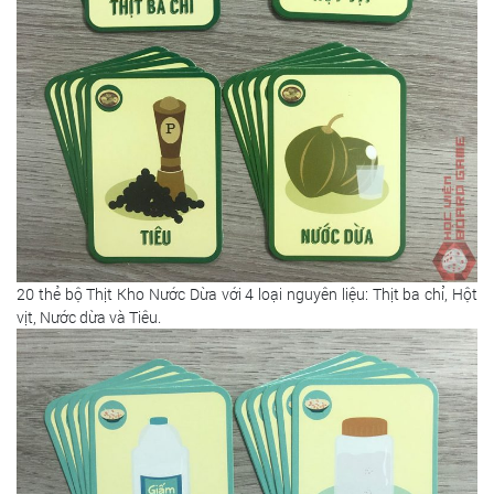
20 thẻ bộ Thịt Kho Nước Dừa với 4 loại nguyên liệu: Thịt ba chỉ, Hột
vịt, Nước dừa và Tiêu.