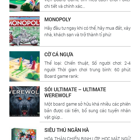
chi tiết và chính xác...
MONOPOLY
Hãy đầu tư ngay khi có thể, hãy mua đất, xây
nhà, khách sạn và trở thành tỉ phú!
CỜ CÁ NGỰA
Thể loại: Chiến thuật, Số người chơi: 2-4
người Thời gian chơi trung bình: 60 phút
Board game rank:
SÓI ULTIMATE – ULTIMATE
WEREWOLF
Một board game sở hữu khá nhiều các phiên
bản được cái tiến, bổ sung các tuyến nhân
vật giúp...
SIÊU THÚ NGÂN HÀ
HÓA THÂN CHIẾN BINH LỚP HỌC MẬT NGỮ