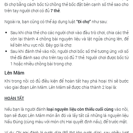
Đi chợ bằng cách bốc từ chồng thẻ bốc đặt bên cạnh số thẻ sao cho
trên tay người chơi có đủ
7 thẻ
.
Ngoài ra, bạn cũng có thể áp dụng luật
“Đi chợ”
như sau:
Sau khi chia thẻ cho các người chơi vào đầu trò chơi, chia các thẻ
còn lại thành 4 chồng bài nguyên liệu và lật ngửa chúng lên, để
kế bên khu vực nồi. Đây gọi là chợ.
Sau khi đánh thẻ vào nồi, người chơi bốc số thẻ tương ứng với số
thẻ đã đánh sao cho trên tay có đủ 7 thẻ. Người chơi được bốc từ
1 hoặc nhiều chồng bài trong chợ.
Lên Mâm
Khi trong nồi có đủ điều kiện để hoàn tất hay phá hoại thì sẽ bước
vào giai đoạn Lên Mâm. Lên Mâm sẽ được chia thành 2 loại là:
HOÀN TẤT
Nếu bạn là người đánh
loại nguyên liệu còn thiếu cuối cùng
vào nồi,
bạn sẽ được Lên Mâm món ăn đó và lấy tất cả những lá nguyên liệu
Nấu Đúng (cùng màu với món chị Hai quyết định nấu), để trước mặt.
Ví dụ: Chị Hai đánh lá nước dừa (Bộ thịt kho nước dừa), sau nhiều lượt