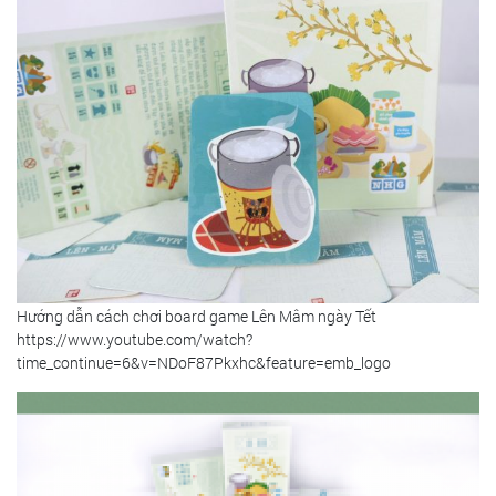
Hướng dẫn cách chơi board game Lên Mâm ngày Tết
https://www.youtube.com/watch?
time_continue=6&v=NDoF87Pkxhc&feature=emb_logo