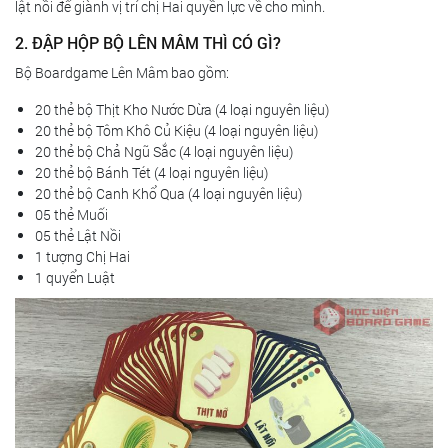
lật nồi để giành vị trí chị Hai quyền lực về cho mình.
2. ĐẬP HỘP BỘ LÊN MÂM THÌ CÓ GÌ?
Bộ Boardgame Lên Mâm bao gồm:
20 thẻ bộ Thịt Kho Nước Dừa (4 loại nguyên liệu)
20 thẻ bộ Tôm Khô Củ Kiệu (4 loại nguyên liệu)
20 thẻ bộ Chả Ngũ Sắc (4 loại nguyên liệu)
20 thẻ bộ Bánh Tét (4 loại nguyên liệu)
20 thẻ bộ Canh Khổ Qua (4 loại nguyên liệu)
05 thẻ Muối
05 thẻ Lật Nồi
1 tượng Chị Hai
1 quyển Luật