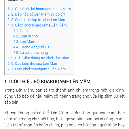
1.
1. Giới thiệu bộ boardgame Lên Mâm
2.
2. Đập hộp bộ Lên Mâm thì có gì?
3.
3. Cách thiết lập trò chơi Lên Mâm
4.
4. Cách chơi boardgame Lên Mâm
4.1.
Nấu ăn
4.2.
Luật đi chợ
4.3.
Lên Mâm
4.4.
Tượng Anh/Chị Hai
4.5.
Lá bài chức năng
5.
5. Điều kiện thắng trò chơi Lên Mâm
6.
6. Các biến thể của Lên Mâm
7.
7. Mẹo chơi boardgame Lên Mâm
1. GIỚI THIỆU BỘ BOARDGAME LÊN MÂM
Trong Lên Mâm, bạn sẽ trở thành anh chị em trong một gia đình,
cùng vào bếp để nấu mâm cỗ hoành tráng cho vừa kịp đêm 30 Tết
sắp đến.
Nhưng không chỉ có thể, Lên Mâm sẽ đưa bạn qua các cung bậc
cảm xúc mong chờ, hồi hộp, bất ngờ và bấn loạn bởi ai cũng muốn
“Lên Mâm” món ăn hoàn chỉnh, phá hoại cơ hội của người khác hay