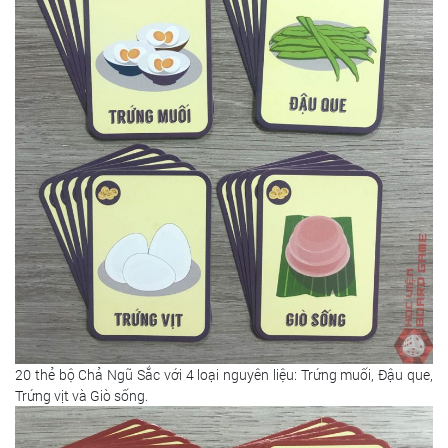
20 thẻ bộ Chả Ngũ Sắc với 4 loại nguyên liệu: Trứng muối, Đậu que,
Trứng vịt và Giò sống.