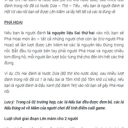
đánh trong nồi đã có Nước Dừa – Thịt – Tiêu , nếu bạn là người đánh lá
Hột Vịt vào nồi bạn sẽ được Lên Mâm và lấy hết tất cả các lá đúng về.
PHÁ HOẠI
Nếu bạn là người đánh
lá nguyên liệu Sai thứ hai
vào nồi, bạn sẽ
Phá Hoại món ăn – tất cả những người chơi còn lại (trừ người Phá
Hoại) sẽ lần lượt được Lên Mâm ké các lá nguyên liệu Đúng trong
nồi. Bắt đầu từ người bên tay phải người Phá Hoại và ngược chiều
kim đồng hồ, mỗi người lần lượt bốc từng thẻ cho đến khi hết các thẻ
đúng.
Ví dụ: Chị Hai đánh lá Nước Dừa (Bộ thịt kho nước dừa), sau nhiều lượt
đánh trong nồi đã có 1 lá Nấu Sai là Tôm Khô (bộ Tôm khô củ kiệu), nếu
bạn là người đánh lá Đậu Xanh (bộ Bánh Tét) vào nồi bạn sẽ gây Phá Hoại
nồi.
Lưu ý: Trong cả 02 trường hợp, các lá Nấu Sai đều được đem bỏ, các lá
Nấu Đúng sẽ về Mâm của người chơi để tính điểm cuối game.
Luật chơi giai đoạn Lên mâm cho 2 người