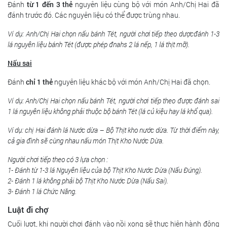
Đánh
từ 1 đến 3
thẻ
nguyên liệu cùng bộ với món Anh/Chị Hai đã
đánh trước đó. Các nguyên liệu có thể được trùng nhau.
Ví dụ: Anh/Chị Hai chọn nấu bánh Tét, người chơi tiếp theo dượcđánh 1-3
lá nguyên liệu bánh Tét (được phép đnahs 2 lá nếp, 1 lá thịt mỡ).
Nấu sai
Đánh
chỉ 1 thẻ
nguyên liệu khác bộ với món Anh/Chị Hai đã chọn.
Ví dụ: Anh/Chị Hai chọn nấu bánh Tét, người chơi tiếp theo được đánh sai
1 lá nguyên liệu không phải thuộc bộ bánh Tét (lá củ kiệu hay lá khổ qua).
Ví dụ: chị Hai đánh lá Nước dừa – Bộ Thịt kho nước dừa. Từ thời điểm này,
cả gia đình sẽ cùng nhau nấu món Thịt Kho Nước Dừa.
Người chơi tiếp theo có 3 lựa chọn :
1- Đánh từ 1-3 lá Nguyên liệu của bộ Thịt Kho Nước Dừa (Nấu Đúng).
2- Đánh 1 lá không phải bộ Thịt Kho Nước Dừa (Nấu Sai).
3- Đánh 1 lá Chức Năng.
Luật đi chợ
Cuối lượt, khi người chơi đánh vào nồi xong sẽ thực hiện hành động