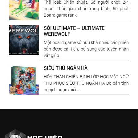
Thể loại: Chiến thuật, Số người chơi: 2-4
người Thời gian chơi trung bình: 60 phút
Board game rank:
SÓI ULTIMATE – ULTIMATE
WEREWOLF
Một board game sở hữu khá nhiều các phiên
bản được cái tiến, bổ sung các tuyến nhân
vật giúp...
SIÊU THÚ NGÂN HÀ
HÓA THÂN CHIẾN BINH LỚP HỌC MẬT NGỮ
THU PHỤC SIÊU THÚ NGÂN HÀ Do bản tính
nghịch ngợm hiếu...