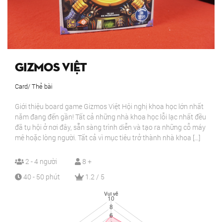
Gizmos Việt
Card/ Thẻ bài
Giới thiệu board game Gizmos Việt Hội nghị khoa học lớn nhất
năm đang đến gần! Tất cả những nhà khoa học lỗi lạc nhất đều
đã tụ hội ở nơi đây, sẵn sàng trình diễn và tạo ra những cỗ máy
mê hoặc lòng người. Tất cả vì mục tiêu trở thành nhà khoa […]
2 - 4 người
8 +
40 - 50 phút
1.2 / 5