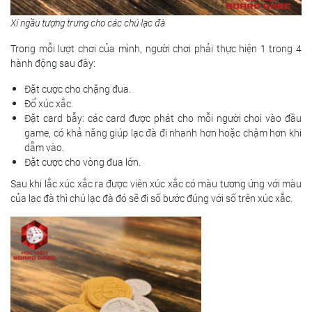
Xí ngầu tượng trưng cho các chú lạc đà
Trong mỗi lượt chơi của mình, người chơi phải thực hiện 1 trong 4
hành động sau đây:
Đặt cược cho chặng đua.
Đổ xúc xắc.
Đặt card bẫy: các card được phát cho mỗi người choi vào đầu
game, có khả năng giúp lạc đà đi nhanh hơn hoặc chậm hơn khi
dẫm vào.
Đặt cược cho vòng đua lớn.
Sau khi lắc xúc xắc ra được viên xúc xắc có màu tương ứng với màu
của lạc đà thì chú lạc đà đó sẽ đi số bước đúng với số trên xúc xắc.