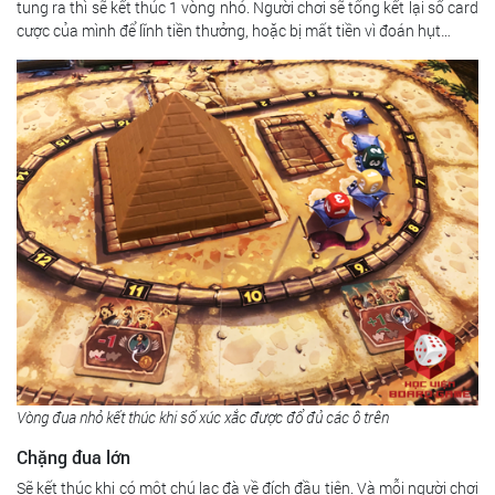
tung ra thì sẽ kết thúc 1 vòng nhỏ. Người chơi sẽ tổng kết lại số card
cược của mình để lĩnh tiền thưởng, hoặc bị mất tiền vì đoán hụt…
Vòng đua nhỏ kết thúc khi số xúc xắc được đổ đủ các ô trên
Chặng đua lớn
Sẽ kết thúc khi có một chú lạc đà về đích đầu tiên. Và mỗi người chơi