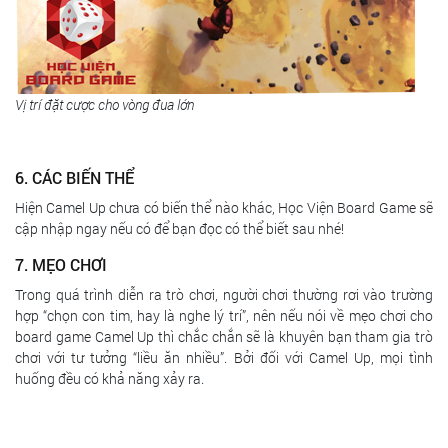
Vị trí đặt cược cho vòng đua lớn
6. CÁC BIẾN THỂ
Hiện Camel Up chưa có biến thể nào khác, Học Viện Board Game sẽ
cập nhập ngay nếu có để bạn đọc có thể biết sau nhé!
7. MẸO CHƠI
Trong quá trình diễn ra trò chơi, người chơi thường rơi vào trường
hợp “chọn con tim, hay là nghe lý trí”, nên nếu nói về mẹo chơi cho
board game Camel Up thì chắc chắn sẽ là khuyên bạn tham gia trò
chơi với tư tưởng “liều ăn nhiều”. Bởi đối với Camel Up, mọi tình
huống đều có khả năng xảy ra.