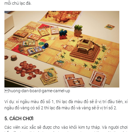
mỗi chú lạc đà.
huong-dan-board-game-camel-up
Ví dụ: xí ngầu màu đỏ số 1, thì lạc đà màu đỏ sẽ ở vị trí đầu tiên, xí
ngầu đỏ vàng có số 2 thì lạc đà màu đỏ và vàng sẽ ở vị trí số 2.
5. CÁCH CHƠI
Các viên xúc xắc sẽ được cho vào khối kim tự tháp. Và người chơi