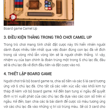
Board game Camel Up
3. ĐIỀU KIỆN THẮNG TRONG TRÒ CHƠI CAMEL UP
Trong trò chơi mang tính chất đặt cược này thì hiển nhiên người
dành được nhiều tiền nhất qua việc đoán đúng con lạc đà về đích
trong cả vòng nhỏ lẫn vòng lớn sẽ là người chiến thắng. Vì vậy,
nhiệm vụ của bạn chính là đoán trúng một trong 5 chú lạc đà, đâu
sẽ là chú lạc đà về đích đầu tiên và đặt cược vào nó.
4. THIẾT LẬP BOARD GAME
Người chơi trải bộ board game ra, chia số tiền và các 5 lá card tương
ứng với 5 chú lạc đà. Cho tất cả các viên xúc xắc vào khối kim tự
tháp đi kèm với bộ board game. Kế đến bạn tung xí ngầu để quyết
định vị trí xuất phát của các chú lạc đà dựa vào các con số trên xí
ngầu. Kế đến, bạn chia các lá bài dành để cược có màu tương ứng
với các chú lạc đà vào những vj trí có trùng màu. Sẽ có 3 card cho