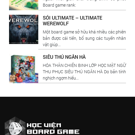
Board game rank:
SÓI ULTIMATE – ULTIMATE
WEREWOLF
Một board game sở hữu khá nhiều các phiên
bản được cái tiến, bổ sung các tuyến nhân
vật giúp...
SIÊU THÚ NGÂN HÀ
HÓA THÂN CHIẾN BINH LỚP HỌC MẬT NGỮ
THU PHỤC SIÊU THÚ NGÂN HÀ Do bản tính
nghịch ngợm hiếu...