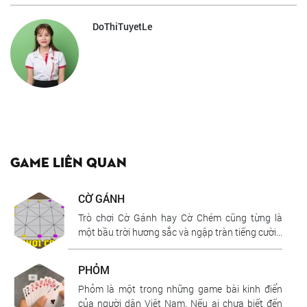
DoThiTuyetLe
Game liên quan
CỜ GÁNH
Trò chơi Cờ Gánh hay Cờ Chém cũng từng là
một bầu trời hương sắc và ngập tràn tiếng cười...
PHỎM
Phỏm là một trong những game bài kinh điển
của người dân Việt Nam. Nếu ai chưa biết đến