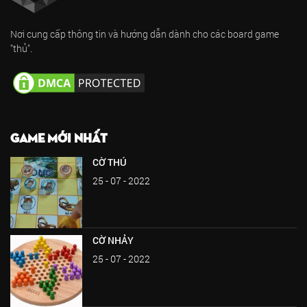
Nơi cung cấp thông tin và hướng dẫn dành cho các board game
"thủ".
GAME MỚI NHẤT
CỜ THÚ
25 - 07 - 2022
CỜ NHẢY
25 - 07 - 2022