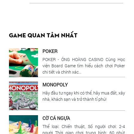
Game quan tâm nhất
POKER
POKER - ÔNG HOÀNG CASINO Cùng Học
viện Board Game tìm hiểu cách chơi Poker
chi tiết và chính xác...
MONOPOLY
Hãy đầu tư ngay khi có thể, hãy mua đất, xây
nhà, khách sạn và trở thành tỉ phú!
CỜ CÁ NGỰA
Thể loại: Chiến thuật, Số người chơi: 2-4
người Thời gian chơi trung bình: 60 phút