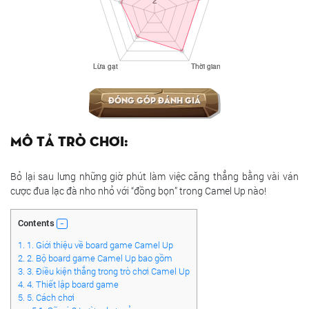
Đóng góp đánh giá
Mô tả trò chơi:
Bỏ lại sau lưng những giờ phút làm việc căng thẳng bằng vài ván
cược đua lạc đà nho nhỏ với “đồng bọn” trong Camel Up nào!
Contents
1.
1. Giới thiệu về board game Camel Up
2.
2. Bộ board game Camel Up bao gồm
3.
3. Điều kiện thắng trong trò chơi Camel Up
4.
4. Thiết lập board game
5.
5. Cách chơi