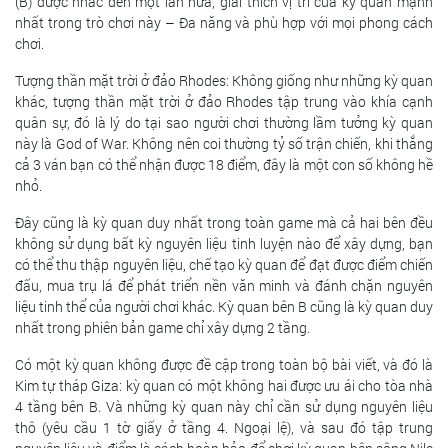
(B) được nhắc đến một lần nữa, giải thích vị trí của kỳ quan mạnh
nhất trong trò chơi này – Đa năng và phù hợp với mọi phong cách
chơi.
Tượng thần mặt trời ở đảo Rhodes: Không giống như những kỳ quan
khác, tượng thần mặt trời ở đảo Rhodes tập trung vào khía cạnh
quân sự, đó là lý do tại sao người chơi thường lầm tưởng kỳ quan
này là God of War. Không nên coi thường tỷ số trận chiến, khi thắng
cả 3 ván bạn có thể nhận được 18 điểm, đây là một con số không hề
nhỏ.
Đây cũng là kỳ quan duy nhất trong toàn game mà cả hai bên đều
không sử dụng bất kỳ nguyên liệu tinh luyện nào để xây dựng, bạn
có thể thu thập nguyên liệu, chế tạo kỳ quan để đạt được điểm chiến
đấu, mua trụ lá để phát triển nền văn minh và đánh chặn nguyên
liệu tinh thể của người chơi khác. Kỳ quan bên B cũng là kỳ quan duy
nhất trong phiên bản game chỉ xây dựng 2 tầng.
Có một kỳ quan không được đề cập trong toàn bộ bài viết, và đó là
Kim tự tháp Giza: kỳ quan có một không hai được ưu ái cho tòa nhà
4 tầng bên B. Và những kỳ quan này chỉ cần sử dụng nguyên liệu
thô (yêu cầu 1 tờ giấy ở tầng 4. Ngoại lệ), và sau đó tập trung