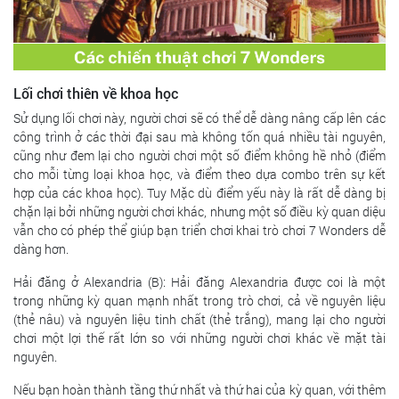
Lối chơi thiên về khoa học
Sử dụng lối chơi này, người chơi sẽ có thể dễ dàng nâng cấp lên các
công trình ở các thời đại sau mà không tốn quá nhiều tài nguyên,
cũng như đem lại cho người chơi một số điểm không hề nhỏ (điểm
cho mỗi từng loại khoa học, và điểm theo dựa combo trên sự kết
hợp của các khoa học). Tuy Mặc dù điểm yếu này là rất dễ dàng bị
chặn lại bởi những người chơi khác, nhưng một số điều kỳ quan diệu
vẫn cho có phép thể giúp bạn triển chơi khai trò chơi 7 Wonders dễ
dàng hơn.
Hải đăng ở Alexandria (B): Hải đăng Alexandria được coi là một
trong những kỳ quan mạnh nhất trong trò chơi, cả về nguyên liệu
(thẻ nâu) và nguyên liệu tinh chất (thẻ trắng), mang lại cho người
chơi một lợi thế rất lớn so với những người chơi khác về mặt tài
nguyên.
Nếu bạn hoàn thành tầng thứ nhất và thứ hai của kỳ quan, với thêm