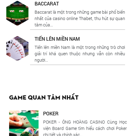
BACCARAT
Baccarat là một trong những game bài phổ biến
nhất của casino online Thabet, thu hút sự quan
tâm của...
TIẾN LÊN MIỀN NAM
Tiến lên miền Nam là một trong những trò chơi
giải trí khá quen thuộc nhưng vẫn còn nhiều
người...
Game quan tâm nhất
POKER
POKER - ÔNG HOÀNG CASINO Cùng Học
viện Board Game tìm hiểu cách chơi Poker
chi tiết và chính xác...