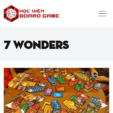
7 WONDERS