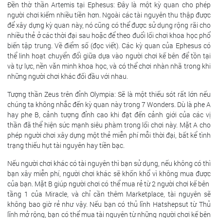
Đền thờ thần Artemis tại Ephesus: Đây là một kỳ quan cho phép
người chơi kiếm nhiều tiền hơn. Ngoài các tài nguyên thu thập được
để xây dựng kỳ quan này, nó cũng có thể được sử dụng rộng rãi cho
nhiều thẻ ở các thời đại sau hoặc để theo đuổi lối chơi khoa học phổ
biến tập trung. Về điểm số (đọc viết). Các kỳ quan của Ephesus có
thể linh hoạt chuyển đổi giữa dựa vào người chơi kế bên để tồn tại
và tự lực, nền văn minh khoa học, và có thể chơi nhàn nhã trong khi
những người chơi khác đối đầu với nhau.
Tượng thần Zeus trên đỉnh Olympia: Sẽ là một thiếu sót rất lớn nếu
chúng ta không nhắc đến kỳ quan này trong 7 Wonders. Dù là phe A
hay phe B, cảnh tượng đỉnh cao khi đạt đến cảnh giới của các vị
thần đã thể hiện sức mạnh siêu phàm trong lối chơi này. Mặt A cho
phép người chơi xây dựng một thẻ miễn phí mỗi thời đại, bất kể tình
trạng thiếu hụt tài nguyên hay tiền bạc.
Nếu người chơi khác có tài nguyên thì bạn sử dụng, nếu không có thì
bạn xây miễn phí, người chơi khác sẽ khốn khổ vì không mua được
của bạn. Mặt B giúp người chơi có thể mua rẻ từ 2 người chơi kế bên
tầng 1 của Miracle, và chỉ cần thêm Marketplace, tài nguyên sẽ
không bao giờ rẻ như vậy. Nếu bạn có thủ lĩnh Hatshepsut từ Thủ
lĩnh mở rộng, bạn có thể mua tài nguyên từ những người chơi kế bên