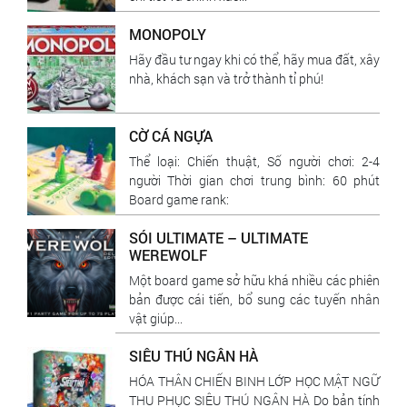
MONOPOLY
Hãy đầu tư ngay khi có thể, hãy mua đất, xây
nhà, khách sạn và trở thành tỉ phú!
CỜ CÁ NGỰA
Thể loại: Chiến thuật, Số người chơi: 2-4
người Thời gian chơi trung bình: 60 phút
Board game rank:
SÓI ULTIMATE – ULTIMATE
WEREWOLF
Một board game sở hữu khá nhiều các phiên
bản được cái tiến, bổ sung các tuyến nhân
vật giúp...
SIÊU THÚ NGÂN HÀ
HÓA THÂN CHIẾN BINH LỚP HỌC MẬT NGỮ
THU PHỤC SIÊU THÚ NGÂN HÀ Do bản tính