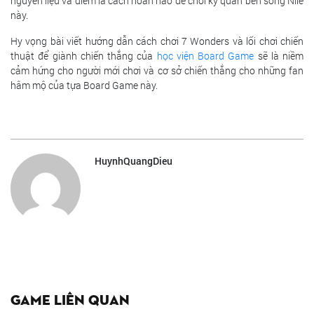
nguyên liệu và điểm là cách hoàn hảo để chơi kỳ quan bên sông Nile
này.
Hy vọng bài viết hướng dẫn cách chơi 7 Wonders và lối chơi chiến
thuật để giành chiến thắng của
học viện Board Game
sẽ là niềm
cảm hứng cho người mới chơi và cơ sở chiến thắng cho những fan
hâm mộ của tựa Board Game này.
HuynhQuangDieu
Game liên quan