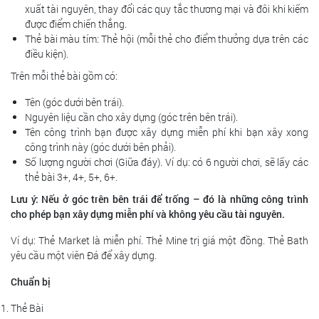
xuất tài nguyên, thay đổi các quy tắc thương mại và đôi khi kiếm
được điểm chiến thắng.
Thẻ bài màu tím: Thẻ hội (mỗi thẻ cho điểm thưởng dựa trên các
điều kiện).
Trên mỗi thẻ bài gồm có:
Tên (góc dưới bên trái).
Nguyên liệu cần cho xây dựng (góc trên bên trái).
Tên công trình bạn được xây dựng miễn phí khi bạn xây xong
công trình này (góc dưới bên phải).
Số lượng người chơi (Giữa đáy). Ví dụ: có 6 người chơi, sẽ lấy các
thẻ bài 3+, 4+, 5+, 6+.
Lưu ý: Nếu ở góc trên bên trái để trống – đó là những công trình
cho phép bạn xây dựng miễn phí và không yêu cầu tài nguyên.
Ví dụ: Thẻ Market là miễn phí. Thẻ Mine trị giá một đồng. Thẻ Bath
yêu cầu một viên Đá để xây dựng.
Chuẩn bị
Thẻ Bài