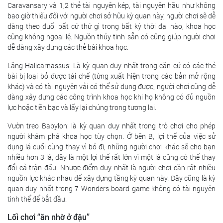
Caravansary và 1,2 thẻ tài nguyên kép, tài nguyên hầu như không
bao giờ thiếu đối với người chơi sở hữu kỳ quan này, người chơi sẽ dễ
dàng theo đuổi bất cứ thứ gì trong bất kỳ thời đại nào, khoa học
cũng không ngoại lệ. Nguồn thủy tinh sẵn có cũng giúp người chơi
dễ dàng xây dựng các thẻ bài khoa học.
Lăng Halicarnassus: Là kỳ quan duy nhất trong căn cứ có các thẻ
bài bị loại bỏ được tái chế (từng xuất hiện trong các bản mở rộng
khác) và có tài nguyên vải có thể sử dụng được, người chơi cũng dễ
dàng xây dựng các công trình khoa học khi họ không có đủ nguồn
lực hoặc tiền bạc và lấy lại chúng trong tương lai.
Vườn treo Babylon: là kỳ quan duy nhất trong trò chơi cho phép
người khám phá khoa học tùy chọn. Ở bên B, lợi thế của việc sử
dụng lá cuối cùng thay vì bỏ đi, những người chơi khác sẽ cho bạn
nhiều hơn 3 lá, đây là một lợi thế rất lớn vì một lá cũng có thể thay
đổi cả trận đấu. Nhược điểm duy nhất là người chơi cần rất nhiều
nguồn lực khác nhau để xây dựng tầng kỳ quan này. Đây cũng là kỳ
quan duy nhất trong 7 Wonders board game không có tài nguyên
tinh thể để bắt đầu.
Lối chơi “ăn nhờ ở đậu”