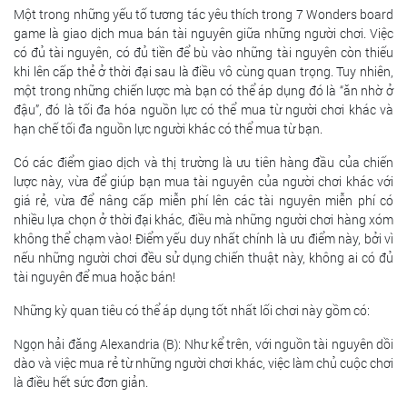
Một trong những yếu tố tương tác yêu thích trong 7 Wonders board
game là giao dịch mua bán tài nguyên giữa những người chơi. Việc
có đủ tài nguyên, có đủ tiền để bù vào những tài nguyên còn thiếu
khi lên cấp thẻ ở thời đại sau là điều vô cùng quan trọng. Tuy nhiên,
một trong những chiến lược mà bạn có thể áp dụng đó là “ăn nhờ ở
đậu”, đó là tối đa hóa nguồn lực có thể mua từ người chơi khác và
hạn chế tối đa nguồn lực người khác có thể mua từ bạn.
Có các điểm giao dịch và thị trường là ưu tiên hàng đầu của chiến
lược này, vừa để giúp bạn mua tài nguyên của người chơi khác với
giá rẻ, vừa để nâng cấp miễn phí lên các tài nguyên miễn phí có
nhiều lựa chọn ở thời đại khác, điều mà những người chơi hàng xóm
không thể chạm vào! Điểm yếu duy nhất chính là ưu điểm này, bởi vì
nếu những người chơi đều sử dụng chiến thuật này, không ai có đủ
tài nguyên để mua hoặc bán!
Những kỳ quan tiêu có thể áp dụng tốt nhất lối chơi này gồm có:
Ngọn hải đăng Alexandria (B): Như kể trên, với nguồn tài nguyên dồi
dào và việc mua rẻ từ những người chơi khác, việc làm chủ cuộc chơi
là điều hết sức đơn giản.