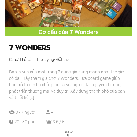
7 WONDERS
Card/ Thẻ bài
Tile laying/ Đặt thẻ
Bạn là vua của một trong 7 quốc gia hùng mạnh nhất thế giới
cổ đại. Hãy tham gia chơi 7 Wonders. Tựa board game giúp
bạn trở thành bá chủ quân sự với nguồn tài nguyên dồi dào,
phát triển thương mại và duy trì. Xây dựng thành phố của bạn
và thiết kế […]
3 - 7 người
+
20 - 30 phút
3.6 / 5