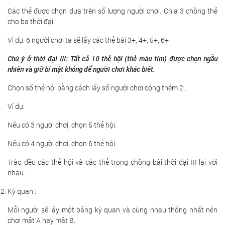
Các thẻ được chọn dựa trên số lượng người chơi. Chia 3 chồng thẻ
cho ba thời đại.
Ví dụ: 6 người chơi ta sẽ lấy các thẻ bài 3+, 4+, 5+, 6+
Chú ý ở thời đại III: Tất cả 10 thẻ hội (thẻ màu tím) được chọn ngẫu
nhiên và giữ bí mật không để người chơi khác biết.
Chọn số thẻ hội bằng cách lấy số người chơi cộng thêm 2 .
Ví dụ:
Nếu có 3 người chơi, chọn 5 thẻ hội.
Nếu có 4 người chơi, chọn 6 thẻ hội.
Tráo đều các thẻ hội và các thẻ trong chồng bài thời đại III lại với
nhau.
Kỳ quan :
Mỗi người sẽ lấy một bảng kỳ quan và cùng nhau thống nhất nên
chơi mặt A hay mặt B.