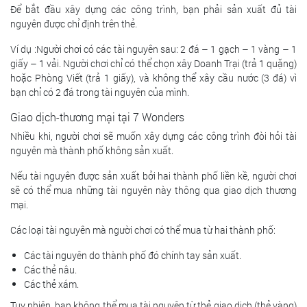
Để bắt đầu xây dựng các công trình, bạn phải sản xuất đủ tài
nguyên được chỉ định trên thẻ.
Ví dụ :Người chơi có các tài nguyên sau: 2 đá – 1 gạch – 1 vàng – 1
giấy – 1 vải. Người chơi chỉ có thể chọn xây Doanh Trại (trả 1 quặng)
hoặc Phòng Viết (trả 1 giấy), và không thể xây cầu nước (3 đá) vì
bạn chỉ có 2 đá trong tài nguyên của mình.
Giao dịch-thương mại tại 7 Wonders
Nhiều khi, người chơi sẽ muốn xây dựng các công trình đòi hỏi tài
nguyên mà thành phố không sản xuất.
Nếu tài nguyên được sản xuất bởi hai thành phố liền kề, người chơi
sẽ có thể mua những tài nguyên này thông qua giao dịch thương
mại.
Các loại tài nguyên mà người chơi có thể mua từ hai thành phố:
Các tài nguyên do thành phố đó chính tay sản xuất.
Các thẻ nâu.
Các thẻ xám.
Tuy nhiên, bạn không thể mua tài nguyên từ thẻ giao dịch (thẻ vàng)