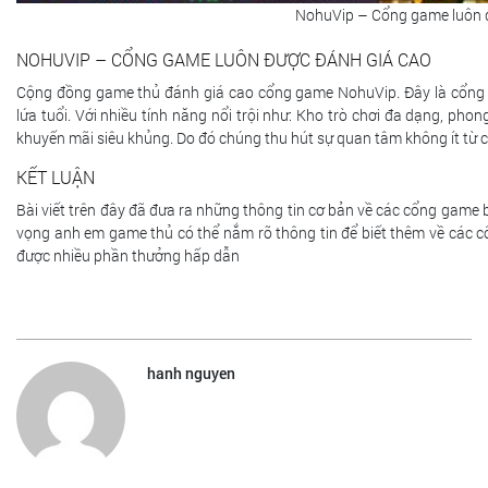
NohuVip – Cổng game luôn 
NOHUVIP – CỔNG GAME LUÔN ĐƯỢC ĐÁNH GIÁ CAO
Cộng đồng game thủ đánh giá cao cổng game NohuVip. Đây là cổng sl
lứa tuổi. Với nhiều tính năng nổi trội như: Kho trò chơi đa dạng, pho
khuyến mãi siêu khủng. Do đó chúng thu hút sự quan tâm không ít từ cá
KẾT LUẬN
Bài viết trên đây đã đưa ra những thông tin cơ bản về các cổng game b
vọng anh em game thủ có thể nắm rõ thông tin để biết thêm về các 
được nhiều phần thưởng hấp dẫn
hanh nguyen