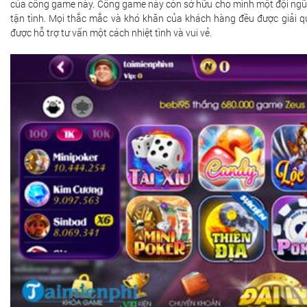
của cổng game này. Cổng game này còn sở hữu cho mình một đội ngũ
tận tình. Mọi thắc mắc và khó khăn của khách hàng đều được giải qu
được hỗ trợ tư vấn một cách nhiệt tình và vui vẻ.