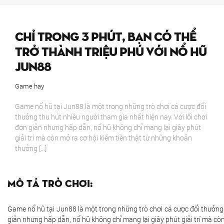
Chỉ trong 3 phút, bạn có thể
trở thành triệu phú với nổ hũ
Jun88
Game hay
Game nổ hũ tại Jun88 là một trong những trò chơi cá cược đổi
thưởng thu hút nhiều người tham gia nhất hiện nay. Với lối chơi
đơn giản nhưng hấp dẫn, nổ hũ không chỉ mang lại giây phút
giải trí mà còn mở ra cơ hội kiếm tiền thật từ những khoản
thưởng […]
Mô tả trò chơi:
Game nổ hũ tại Jun88 là một trong những trò chơi cá cược đổi thưởng t
giản nhưng hấp dẫn, nổ hũ không chỉ mang lại giây phút giải trí mà cò