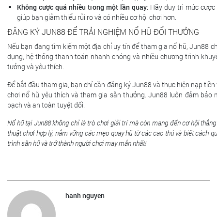
Không cược quá nhiều trong một lần quay
: Hãy duy trì mức cược
giúp bạn giảm thiểu rủi ro và có nhiều cơ hội chơi hơn.
ĐĂNG KÝ JUN88 ĐỂ TRẢI NGHIỆM NỔ HŨ ĐỔI THƯỞNG
Nếu bạn đang tìm kiếm một địa chỉ uy tín để tham gia nổ hũ, Jun88 ch
dụng, hệ thống thanh toán nhanh chóng và nhiều chương trình khuyến
tưởng và yêu thích.
Để bắt đầu tham gia, bạn chỉ cần đăng ký Jun88 và thực hiện nạp tiền 
chơi nổ hũ yêu thích và tham gia săn thưởng. Jun88 luôn đảm bảo
bạch và an toàn tuyệt đối.
Nổ hũ tại Jun88 không chỉ là trò chơi giải trí mà còn mang đến cơ hội thắn
thuật chơi hợp lý, nắm vững các mẹo quay hũ từ các cao thủ và biết cách q
trình săn hũ và trở thành người chơi may mắn nhất!
hanh nguyen