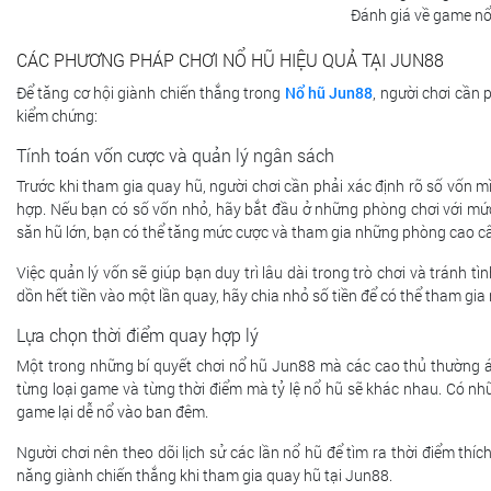
Đánh giá về game n
CÁC PHƯƠNG PHÁP CHƠI NỔ HŨ HIỆU QUẢ TẠI JUN88
Để tăng cơ hội giành chiến thắng trong
Nổ hũ Jun88
, người chơi cần
kiểm chứng:
Tính toán vốn cược và quản lý ngân sách
Trước khi tham gia quay hũ, người chơi cần phải xác định rõ số vốn m
hợp. Nếu bạn có số vốn nhỏ, hãy bắt đầu ở những phòng chơi với mức
săn hũ lớn, bạn có thể tăng mức cược và tham gia những phòng cao c
Việc quản lý vốn sẽ giúp bạn duy trì lâu dài trong trò chơi và tránh
dồn hết tiền vào một lần quay, hãy chia nhỏ số tiền để có thể tham gia
Lựa chọn thời điểm quay hợp lý
Một trong những bí quyết chơi nổ hũ Jun88 mà các cao thủ thường áp
từng loại game và từng thời điểm mà tỷ lệ nổ hũ sẽ khác nhau. Có 
game lại dễ nổ vào ban đêm.
Người chơi nên theo dõi lịch sử các lần nổ hũ để tìm ra thời điểm thíc
năng giành chiến thắng khi tham gia quay hũ tại Jun88.