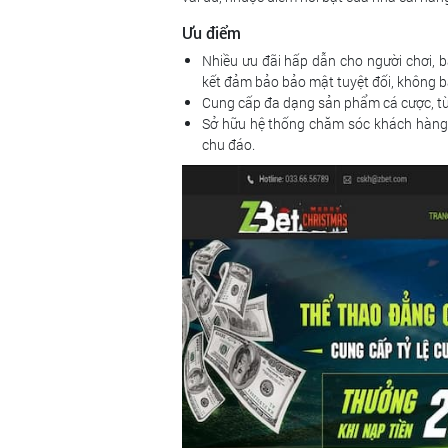
Ưu điểm
Nhiều ưu đãi hấp dẫn cho người chơi, b
kết đảm bảo bảo mật tuyệt đối, không b
Cung cấp đa dạng sản phẩm cá cược, từ 
Sở hữu hệ thống chăm sóc khách hàng c
chu đáo.