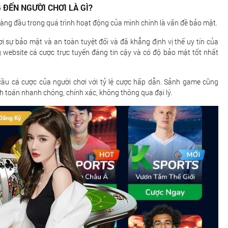
 ĐẾN NGƯỜI CHƠI LÀ GÌ?
hàng đầu trong quá trình hoạt động của mình chính là vấn đề bảo mật.
i sự bảo mật và an toàn tuyệt đối và đã khẳng định vị thế uy tín của
 website cá cược trực tuyến đáng tin cậy và có độ bảo mật tốt nhất
ầu cá cược của người chơi với tỷ lệ cược hấp dẫn. Sảnh game cũng
nh toán nhanh chóng, chính xác, không thông qua đại lý.