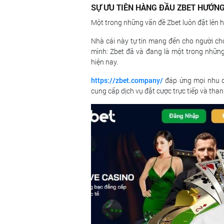
SỰ ƯU TIÊN HÀNG ĐẦU ZBET HƯỚNG
Một trong những vấn đề Zbet luôn đặt lên 
Nhà cái này tự tin mang đến cho người chơ
mình: Zbet đã và đang là một trong những
hiện nay.
https://zbet.company/
đáp ứng mọi nhu c
cung cấp dịch vụ đặt cược trực tiếp và tha