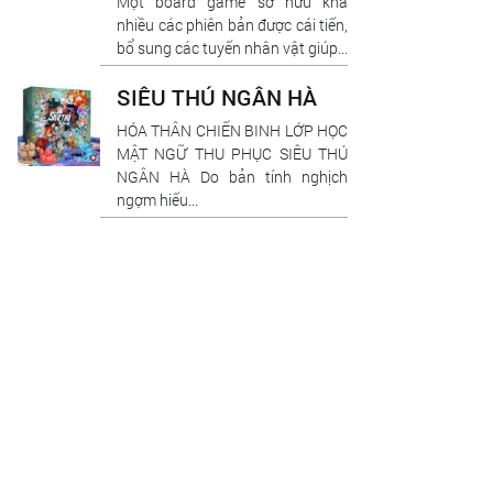
Một board game sở hữu khá
nhiều các phiên bản được cái tiến,
bổ sung các tuyến nhân vật giúp...
SIÊU THÚ NGÂN HÀ
HÓA THÂN CHIẾN BINH LỚP HỌC
MẬT NGỮ THU PHỤC SIÊU THÚ
NGÂN HÀ Do bản tính nghịch
ngợm hiếu...