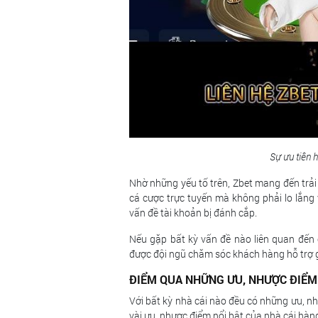
Sự ưu tiên 
Nhờ những yếu tố trên, Zbet mang đến trải
cá cược trực tuyến mà không phải lo lắng
vấn đề tài khoản bị đánh cắp.
Nếu gặp bất kỳ vấn đề nào liên quan đến 
được đội ngũ chăm sóc khách hàng hỗ trợ 
ĐIỂM QUA NHỮNG ƯU, NHƯỢC ĐIỂM 
Với bất kỳ nhà cái nào đều có những ưu, 
vài ưu, nhược điểm nổi bật của nhà cái hàn