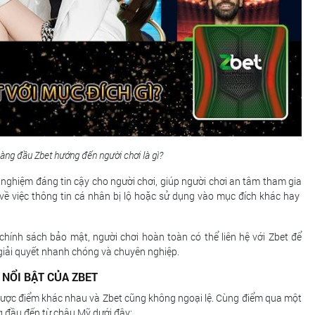
hàng đầu Zbet hướng đến người chơi là gì?
 nghiệm đáng tin cậy cho người chơi, giúp người chơi an tâm tham gia
 về việc thông tin cá nhân bị lộ hoặc sử dụng vào mục đích khác hay
chính sách bảo mật, người chơi hoàn toàn có thể liên hệ với Zbet để
giải quyết nhanh chóng và chuyên nghiệp.
NỔI BẬT CỦA ZBET
nhược điểm khác nhau và Zbet cũng không ngoại lệ. Cùng điểm qua một
g đầu đến từ châu Mỹ dưới đây: