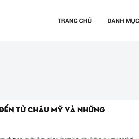
TRANG CHỦ
DANH MỤ
 Đến Từ Châu Mỹ Và Những
cho những ai muốn thỏa mãn giấc mơ làm giàu thông qua các trò chơi