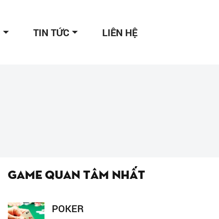
C
TIN TỨC
LIÊN HỆ
Game quan tâm nhất
POKER