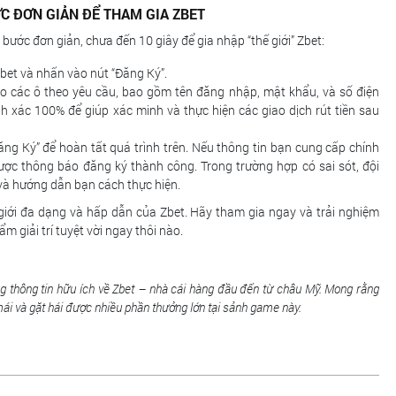
C ĐƠN GIẢN ĐỂ THAM GIA ZBET
 bước đơn giản, chưa đến 10 giây để gia nhập “thế giới” Zbet:
Zbet và nhấn vào nút “Đăng Ký”.
vào các ô theo yêu cầu, bao gồm tên đăng nhập, mật khẩu, và số điện
ính xác 100% để giúp xác minh và thực hiện các giao dịch rút tiền sau
ăng Ký” để hoàn tất quá trình trên. Nếu thông tin bạn cung cấp chính
ược thông báo đăng ký thành công. Trong trường hợp có sai sót, đội
 và hướng dẫn bạn cách thực hiện.
giới đa dạng và hấp dẫn của Zbet. Hãy tham gia ngay và trải nghiệm
 giải trí tuyệt vời ngay thôi nào.
ng thông tin hữu ích về Zbet – nhà cái hàng đầu đến từ châu Mỹ. Mong rằng
i mái và gặt hái được nhiều phần thưởng lớn tại sảnh game này.