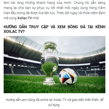
làm hài lòng những khách hàng của mình. Chúng tôi sẵn sàng
mang lại cho bạn sự phục vụ tốt nhất mỗi ngày cùng hàng trăm
trận đấu bóng đá được live liên tục. Theo dõi ngay và thỏa niềm đam
mê cùng
Xoilac TV
nhé!
HƯỚNG DẪN TRUY CẬP VÀ XEM BÓNG ĐÁ TẠI KÊNH
XOILAC TV?
Hướng dẫn xem bóng đá online tại Xoilac TV với giao diện thân thiện, dễ
sử dụng.