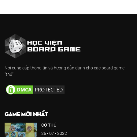
Nơi cung cấp thông tin và hướng dẫn dành cho các board game
"thủ".
GAME MỚI NHẤT
CỜ THÚ
25 - 07 - 2022