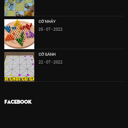
CỜ NHẢY
25 - 07 - 2022
CỜ GÁNH
22 - 07 - 2022
FACEBOOK