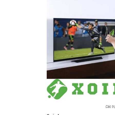
Các tr