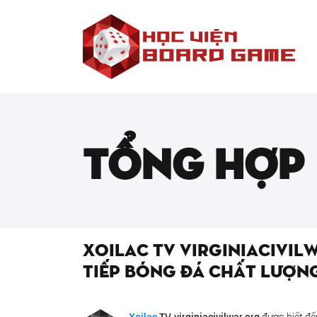
Tổng hợp
Xoilac TV virginiacivil
tiếp bóng đá chất lượn
Xoilac
TV virginiacivilwar.org
được biết đế