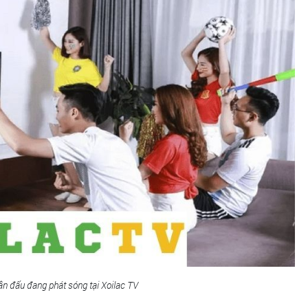
ận đấu đang phát sóng tại Xoilac TV