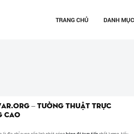
TRANG CHỦ
DANH MỤ
war.org – Tường thuật trực
g cao
n là địa chỉ cung cấp link phát sóng
bóng đá trực tiếp
chất lượng. Nếu