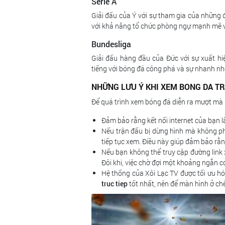
Serie A
Giải đấu của Ý với sự tham gia của những đ
với khả năng tổ chức phòng ngự mạnh mẽ v
Bundesliga
Giải đấu hàng đầu của Đức với sự xuất h
tiếng với bóng đá công phá và sự nhanh nh
NHỮNG LƯU Ý KHI XEM BONG DA TR
Để quá trình xem bóng đá diễn ra mượt mà 
Đảm bảo rằng kết nối internet của bạn l
Nếu trận đấu bị dừng hình mà không ph
tiếp tục xem. Điều này giúp đảm bảo rằn
Nếu bạn không thể truy cập đường lin
Đôi khi, việc chờ đợi một khoảng ngắn có 
Hệ thống của Xôi Lạc TV được tối ưu h
truc tiep
tốt nhất, nên để màn hình ở ch