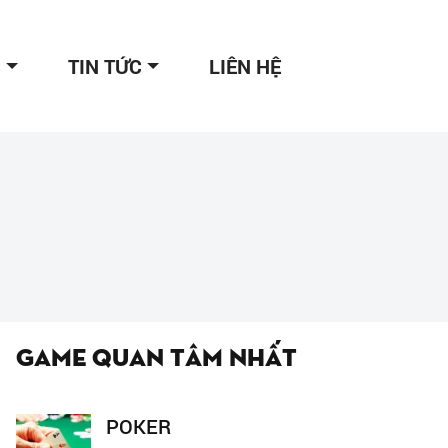
C
TIN TỨC
LIÊN HỆ
Game quan tâm nhất
POKER