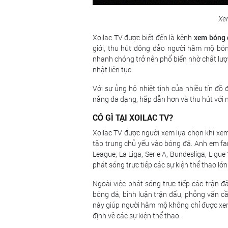
Xem
Xoilac TV được biết đến là kênh
xem bóng 
giới, thu hút đông đảo người hâm mộ bó
nhanh chóng trở nên phổ biến nhờ chất lượ
nhật liên tục.
Với sự ủng hộ nhiệt tình của nhiều tín đ
năng đa dạng, hấp dẫn hơn và thu hút với n
CÓ GÌ TẠI XOILAC TV?
Xoilac TV được người xem lựa chọn khi xem
tập trung chủ yếu vào bóng đá. Anh em fa
League, La Liga, Serie A, Bundesliga, Lig
phát sóng trực tiếp các sự kiện thể thao l
Ngoài việc phát sóng trực tiếp các trận 
bóng đá, bình luận trận đấu, phỏng vấn c
này giúp người hâm mộ không chỉ được xem
định về các sự kiện thể thao.