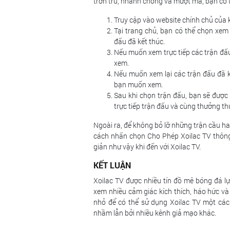
trơn tru, nhanh chóng và mượt mà, bạn có 
Truy cập vào website chính chủ của 
Tại trang chủ, bạn có thể chọn xem 
đấu đã kết thúc.
Nếu muốn xem trực tiếp các trận đấ
xem.
Nếu muốn xem lại các trận đấu đã k
bạn muốn xem.
Sau khi chọn trận đấu, bạn sẽ được 
trực tiếp trận đấu và cùng thưởng t
Ngoài ra, để không bỏ lỡ những trận cầu h
cách nhấn chọn Cho Phép Xoilac TV thông 
giản như vậy khi đến với Xoilac TV.
KẾT LUẬN
Xoilac TV được nhiều tín đồ mê bóng đá l
xem nhiều cảm giác kích thích, háo hức v
nhỏ để có thể sử dụng Xoilac TV một cá
nhầm lẫn bởi nhiều kênh giả mạo khác.