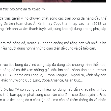
 trực tiếp bóng đá tại Xoilac TV
đá trực tuyến
vì nó chuyên phát sóng các trận bóng đá hàng đầu thế
ng đá trên toàn châu Á. Kênh này được thành lập vào năm 2018 và
ng hình ảnh và âm thanh tuyệt vời, cùng kho nội dung phong phú, cập
ồ đam mê bóng đá, Xoilac TV nhanh chóng mở rộng hơn với nhiều tính
hiều người dùng hơn vì những giao diện dễ dùng và dễ tiếp cận.
 truc tiep bong da vì nó cung cấp đa dạng các chương trình thể thao,
n bóng đá có thể xem những giải đấu lớn nhất hành tinh như Premier
ue 1, UEFA Champions League, Europa League,… Ngoài ra, kênh này còn
ớn khác như World Cup, Euro, Copa America, Asian Cup,…
đấu, Xoilac TV còn cung cấp nhiều nội dung hấp dẫn khác như tin tức
ầu thủ, bản quyền phát sóng các trận cầu đỉnh cao độc quyền,…. Điều
 truc tiep bong da ở các trận đấu mà còn có thêm thông tin và nhận