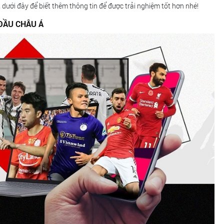
t dưới đây để biết thêm thông tin để được trải nghiệm tốt hơn nhé!
ĐẦU CHÂU Á