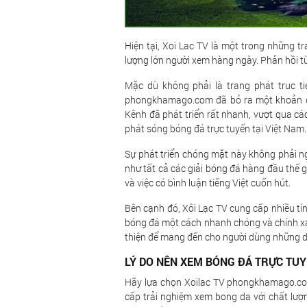
Hiện tại, Xoi Lac TV là một trong những 
lượng lớn người xem hàng ngày. Phản hồi từ 
Mặc dù không phải là trang phát truc ti
phongkhamago.com đã bỏ ra một khoản đầ
Kênh đã phát triển rất nhanh, vượt qua c
phát sóng bóng đá trực tuyến tại Việt Nam.
Sự phát triển chóng mặt này không phải n
như tất cả các giải bóng đá hàng đầu thế g
và việc có bình luận tiếng Việt cuốn hút.
Bên cạnh đó, Xôi Lạc TV cung cấp nhiều tí
bóng đá một cách nhanh chóng và chính xác 
thiện để mang đến cho người dùng những dị
LÝ DO NÊN XEM BÓNG ĐÁ TRỰC TU
Hãy lựa chọn Xoilac TV phongkhamago.com
cấp trải nghiệm xem bong da với chất lượ