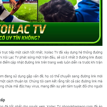
trực tiếp một cách tốt nhất, Xoilac TV đã xây dựng hệ thống đường
 khi Xôi Lạc TV phát sóng một trận đấu, sẽ có ít nhất 3 đường link được
 điểm cập nhật đường link trên trang web luôn diễn ra trước khi trận
xem đang sử dụng gặp vấn đề, họ có thể chuyển sang đường link mới
 một cách thuận lợi. Chúng tôi cam kết rằng tất cả các đường link mà
ng chứa mã độc hay virus, mang đến sự yên tâm tuyệt đối cho người
cấp
óng đá tốt nhất cho người xem, Xoilac TV phongkhamago.com đã áp