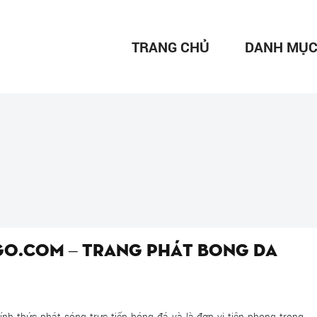
TRANG CHỦ
DANH MỤ
o.com – Trang phát bong da
 thức phát sóng trực tiếp bóng đá và là đơn vị tiên phong trong