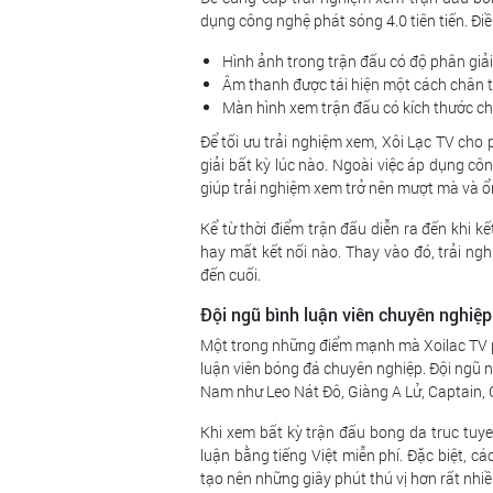
dụng công nghệ phát sóng 4.0 tiên tiến. Đi
Hình ảnh trong trận đấu có độ phân giải
Âm thanh được tái hiện một cách chân th
Màn hình xem trận đấu có kích thước chu
Để tối ưu trải nghiệm xem, Xôi Lạc TV cho
giải bất kỳ lúc nào. Ngoài việc áp dụng cô
giúp trải nghiệm xem trở nên mượt mà và ổ
Kể từ thời điểm trận đấu diễn ra đến khi k
hay mất kết nối nào. Thay vào đó, trải ngh
đến cuối.
Đội ngũ bình luận viên chuyên nghiệp
Một trong những điểm mạnh mà Xoilac TV 
luận viên bóng đá chuyên nghiệp. Đội ngũ n
Nam như Leo Nát Đô, Giàng A Lử, Captain,
Khi xem bất kỳ trận đấu bong da truc tuy
luận bằng tiếng Việt miễn phí. Đặc biệt, 
tạo nên những giây phút thú vị hơn rất nhiều