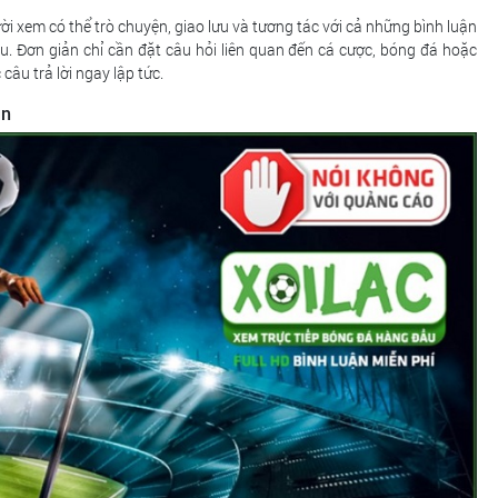
 xem có thể trò chuyện, giao lưu và tương tác với cả những bình luận
u. Đơn giản chỉ cần đặt câu hỏi liên quan đến cá cược, bóng đá hoặc
câu trả lời ngay lập tức.
ìn