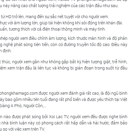
ều này nâng cao chất lượng trải nghiệm của các trận đấu như sau:
 từ HD trở lên, mang đến sự sắc nét tuyệt vời cho người xem.
ực với âm lượng lớn, giúp tái hiện không khí sôi động trên khán đài.
ẩn, tương thích với cả điện thoại thông minh và máy tính.
 phép người xem điều chỉnh âm lượng, kích thước màn hình và độ phân
ng nghệ phát sóng tiên tiến, còn có đường truyền tốc độ cao. Điều này
n định.
ết thúc, người xem gần như không gặp bất kỳ hiện tượng giật, trễ hình,
iệm xem trận đấu là liên tục và không bị gián đoạn trong suốt từ đầu
phongkhamago.com được người xem đánh giá rất cao, là đội ngũ bình
ày bao gồm nhiều tên tuổi đang rất phổ biến và được yêu thích tại Việt
 Giàng A Phò, Người Cồn,…
en nào được phát sóng bởi Xoi Lac TV, người xem đều được nghe bình
các nhà bình luận này có phong cách rất hấp dẫn và hài hước, đảm bảo
 so với việc xem trên TV.