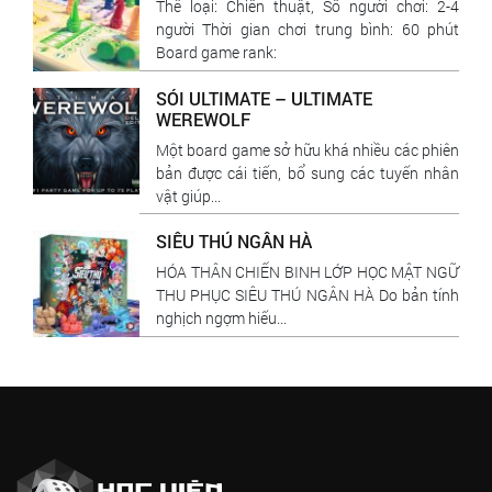
Thể loại: Chiến thuật, Số người chơi: 2-4
người Thời gian chơi trung bình: 60 phút
Board game rank:
SÓI ULTIMATE – ULTIMATE
WEREWOLF
Một board game sở hữu khá nhiều các phiên
bản được cái tiến, bổ sung các tuyến nhân
vật giúp...
SIÊU THÚ NGÂN HÀ
HÓA THÂN CHIẾN BINH LỚP HỌC MẬT NGỮ
THU PHỤC SIÊU THÚ NGÂN HÀ Do bản tính
nghịch ngợm hiếu...