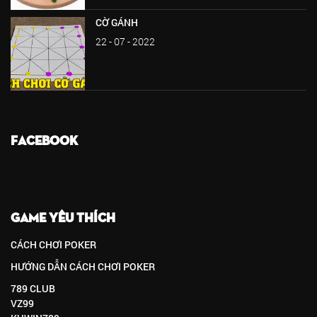
CỜ GÁNH
22 - 07 - 2022
FACEBOOK
GAME YÊU THÍCH
CÁCH CHƠI POKER
HƯỚNG DẪN CÁCH CHƠI POKER
789 CLUB
VZ99