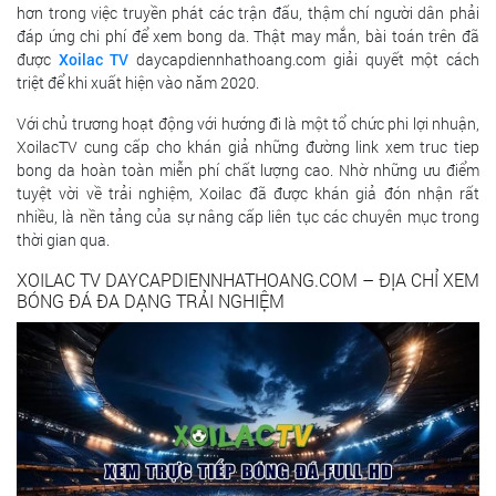
hơn trong việc truyền phát các trận đấu, thậm chí người dân phải
đáp ứng chi phí để xem bong da. Thật may mắn, bài toán trên đã
được
Xoilac TV
daycapdiennhathoang.com giải quyết một cách
triệt để khi xuất hiện vào năm 2020.
Với chủ trương hoạt động với hướng đi là một tổ chức phi lợi nhuận,
XoilacTV cung cấp cho khán giả những đường link xem truc tiep
bong da hoàn toàn miễn phí chất lượng cao. Nhờ những ưu điểm
tuyệt vời về trải nghiệm, Xoilac đã được khán giả đón nhận rất
nhiều, là nền tảng của sự nâng cấp liên tục các chuyên mục trong
thời gian qua.
XOILAC TV DAYCAPDIENNHATHOANG.COM – ĐỊA CHỈ XEM
BÓNG ĐÁ ĐA DẠNG TRẢI NGHIỆM