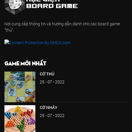
Nơi cung cấp thông tin và hướng dẫn dành cho các board game
"thủ".
GAME MỚI NHẤT
CỜ THÚ
25 - 07 - 2022
CỜ NHẢY
25 - 07 - 2022