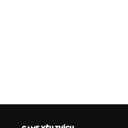
GAME YÊU THÍCH