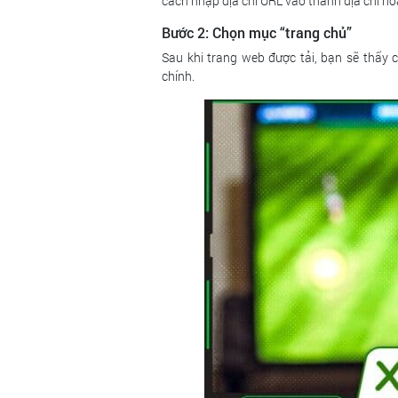
cách nhập địa chỉ URL vào thanh địa chỉ ho
Bước 2: Chọn mục “trang chủ”
Sau khi trang web được tải, bạn sẽ thấy
chính.