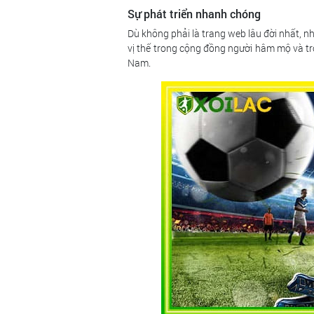
Sự phát triển nhanh chóng
Dù không phải là trang web lâu đời nhất, n
vị thế trong cộng đồng người hâm mộ và tr
Nam.