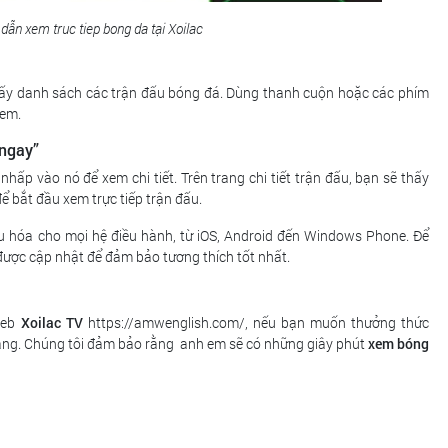
dẫn xem truc tiep bong da tại Xoilac
hấy danh sách các trận đấu bóng đá. Dùng thanh cuộn hoặc các phím
xem.
 ngay”
ấp vào nó để xem chi tiết. Trên trang chi tiết trận đấu, bạn sẽ thấy
ể bắt đầu xem trực tiếp trận đấu.
 ưu hóa cho mọi hệ điều hành, từ iOS, Android đến Windows Phone. Để
ược cập nhật để đảm bảo tương thích tốt nhất.
web
Xoilac TV
https://amwenglish.com/, nếu bạn muốn thưởng thức
àng. Chúng tôi đảm bảo rằng anh em sẽ có những giây phút
xem bóng