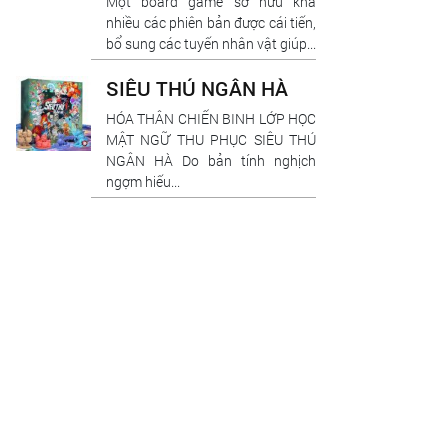
Một board game sở hữu khá
nhiều các phiên bản được cái tiến,
bổ sung các tuyến nhân vật giúp...
SIÊU THÚ NGÂN HÀ
HÓA THÂN CHIẾN BINH LỚP HỌC
MẬT NGỮ THU PHỤC SIÊU THÚ
NGÂN HÀ Do bản tính nghịch
ngợm hiếu...