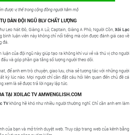
ếm được vị thế trong cộng đồng người hâm mộ
TỤ DÀN ĐỘI NGŨ BLV CHẤT LƯỢNG
 như Leo Nát Đô, Giàng A Lử, Captain, Giàng A Phò, Người Cồn,
Xôi Lạc
g bình luận viên này không chỉ nổi tiếng mà còn được đánh giá cao về
g đá.
h luận của đội ngũ này giúp tạo ra không khí vui vẻ và thú vị cho người
ận đấu và góp phần gia tăng số lượng người theo dõi.
at, để anh em trò chuyện, giao lưu, chia sẻ tương tác với những người
t kỳ lúc nào. Mọi người chỉ cần đặt câu hỏi liên quan đến chủ đề cá
g xem là sẽ được trả lời ngay lập tức.
DA TẠI XOILAC TV AMWENGLISH.COM
ac TV
không hề khó như nhiều người thường nghĩ. Chỉ cần anh em làm
ính của bạn và mở trình duyệt web. Truy cập trang web của kênh bằng