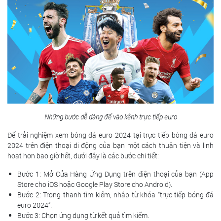
Những bước dễ dàng để vào kênh trực tiếp euro
Để trải nghiệm xem bóng đá euro 2024 tại trực tiếp bóng đá euro
2024 trên điện thoại di động của bạn một cách thuận tiện và linh
hoạt hơn bao giờ hết, dưới đây là các bước chi tiết:
Bước 1: Mở Cửa Hàng Ứng Dụng trên điện thoại của bạn (App
Store cho iOS hoặc Google Play Store cho Android).
Bước 2: Trong thanh tìm kiếm, nhập từ khóa “trực tiếp bóng đá
euro 2024”.
Bước 3: Chọn ứng dụng từ kết quả tìm kiếm.