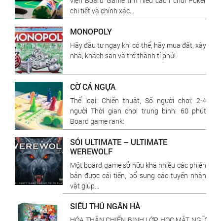
viện Board Game tìm hiểu cách chơi Poker
chi tiết và chính xác...
MONOPOLY
Hãy đầu tư ngay khi có thể, hãy mua đất, xây
nhà, khách sạn và trở thành tỉ phú!
CỜ CÁ NGỰA
Thể loại: Chiến thuật, Số người chơi: 2-4
người Thời gian chơi trung bình: 60 phút
Board game rank:
SÓI ULTIMATE – ULTIMATE
WEREWOLF
Một board game sở hữu khá nhiều các phiên
bản được cái tiến, bổ sung các tuyến nhân
vật giúp...
SIÊU THÚ NGÂN HÀ
HÓA THÂN CHIẾN BINH LỚP HỌC MẬT NGỮ