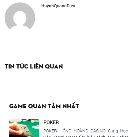
HuynhQuangDieu
Tin tức liên quan
Game quan tâm nhất
POKER
POKER - ÔNG HOÀNG CASINO Cùng Học