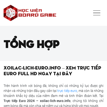
Tổng hợp
Xoilac-lich-euro.info – Xem trực tiếp
euro full hd ngay tại đây
Trên hành trình với bóng đá, không chỉ có những kỷ lục được ghi
nhận và những trận đấu gay cấn tại
trực tiếp euro
, mà còn là những
khoảnh khắc kỳ diệu của niềm đam mê và tinh thần đoàn kết. Tại
Trực tiếp Euro 2024 – xoilac-lich-euro.info
, chúng tôi không chỉ
xem bóng đá mà còn chia sẻ niềm vui và hứng khởi với mọi người.