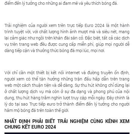
điểm đến lý tưởng cho những ai đam mê và yêu thích bóng đá.
Trải nghiệm của người xem trên trực tiếp Euro 2024 là một hành
trình tuyệt vời, với chất lượng hình ảnh mượt mà và siêu nét, mang
lại cảm giác như ngồi trên khán đài sân cỏ. Đặc biệt, tất cả các dịch
vụ trên trang web đều được cung cấp miễn phí, giúp mọi người dễ
dàng tiếp cận và thưởng thức bóng đá mọi lúc, mọi nơi.
Với chỉ cần một thiết bị kết nối internet và đường truyền ổn định,
người xem có thể tận hưởng những trận đấu hấp dẫn trên trang
web một cách thuận tiện và dễ dàng. Sự thu hút không chỉ dừng lại
ở chất lượng dịch vụ mà còn ở sự đa dạng và phong phú của nội
dung, thu hút hàng trăm nghìn lượt truy cập mỗi ngày. Đây chính là
lý do tại sao Trực tiếp euro trở thành điểm đến lý tưởng cho người
hâm mộ bóng đá trên toàn thế giới.
NHẤT ĐỊNH PHẢI BIẾT TRẢI NGHIỆM CÙNG KÊNH XEM
CHUNG KẾT EURO 2024