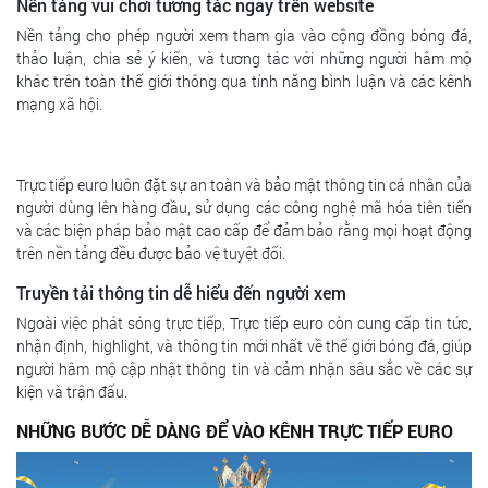
Nền tảng vui chơi tương tác ngay trên website
Nền tảng cho phép người xem tham gia vào cộng đồng bóng đá,
thảo luận, chia sẻ ý kiến, và tương tác với những người hâm mộ
khác trên toàn thế giới thông qua tính năng bình luận và các kênh
mạng xã hội.
Trực tiếp euro luôn đặt sự an toàn và bảo mật thông tin cá nhân của
người dùng lên hàng đầu, sử dụng các công nghệ mã hóa tiên tiến
và các biện pháp bảo mật cao cấp để đảm bảo rằng mọi hoạt động
trên nền tảng đều được bảo vệ tuyệt đối.
Truyền tải thông tin dễ hiểu đến người xem
Ngoài việc phát sóng trực tiếp, Trực tiếp euro còn cung cấp tin tức,
nhận định, highlight, và thông tin mới nhất về thế giới bóng đá, giúp
người hâm mộ cập nhật thông tin và cảm nhận sâu sắc về các sự
kiện và trận đấu.
NHỮNG BƯỚC DỄ DÀNG ĐỂ VÀO KÊNH TRỰC TIẾP EURO