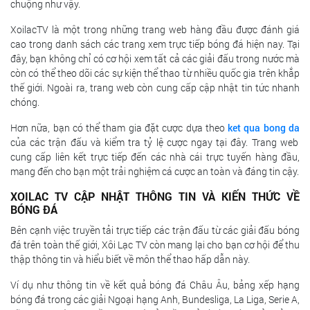
chuộng như vậy.
XoilacTV là một trong những trang web hàng đầu được đánh giá
cao trong danh sách các trang xem trực tiếp bóng đá hiện nay. Tại
đây, bạn không chỉ có cơ hội xem tất cả các giải đấu trong nước mà
còn có thể theo dõi các sự kiện thể thao từ nhiều quốc gia trên khắp
thế giới. Ngoài ra, trang web còn cung cấp cập nhật tin tức nhanh
chóng.
Hơn nữa, bạn có thể tham gia đặt cược dựa theo
ket qua bong da
của các trận đấu và kiểm tra tỷ lệ cược ngay tại đây. Trang web
cung cấp liên kết trực tiếp đến các nhà cái trực tuyến hàng đầu,
mang đến cho bạn một trải nghiệm cá cược an toàn và đáng tin cậy.
XOILAC TV CẬP NHẬT THÔNG TIN VÀ KIẾN THỨC VỀ
BÓNG ĐÁ
Bên cạnh việc truyền tải trực tiếp các trận đấu từ các giải đấu bóng
đá trên toàn thế giới, Xôi Lạc TV còn mang lại cho bạn cơ hội để thu
thập thông tin và hiểu biết về môn thể thao hấp dẫn này.
Ví dụ như thông tin về kết quả bóng đá Châu Âu, bảng xếp hạng
bóng đá trong các giải Ngoại hạng Anh, Bundesliga, La Liga, Serie A,