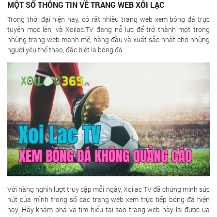
MỘT SỐ THÔNG TIN VỀ TRANG WEB XÔI LẠC
Trong thời đại hiện nay, có rất nhiều trang web xem bóng đá trực
tuyến mọc lên, và Xoilac.TV đang nỗ lực để trở thành một trong
những trang web mạnh mẽ, hàng đầu và xuất sắc nhất cho những
người yêu thể thao, đặc biệt là bóng đá.
Với hàng nghìn lượt truy cập mỗi ngày, Xoilac TV đã chứng minh sức
hút của mình trong số các trang web xem trực tiếp bóng đá hiện
nay. Hãy khám phá và tìm hiểu tại sao trang web này lại được ưa