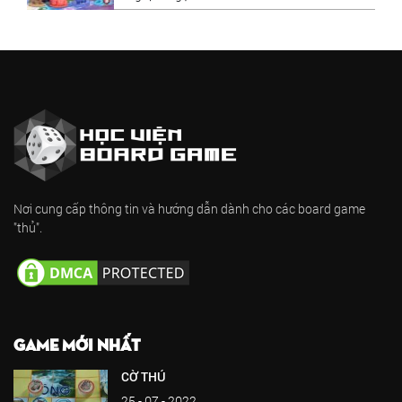
Nơi cung cấp thông tin và hướng dẫn dành cho các board game
"thủ".
GAME MỚI NHẤT
CỜ THÚ
25 - 07 - 2022