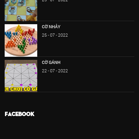
CỜ NHẢY
25 - 07 - 2022
CỜ GÁNH
22 - 07 - 2022
FACEBOOK