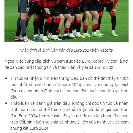
Nhận định và bình luận trận đấu Euro 2024 trên website.
Ngoài việc cung cấp dịch vụ xem trực tiếp Euro, Xoilac TV còn là nơi
để bạn cập nhật thông tin và thảo luận về giải đấu Euro 2024.
Tin tức và nhận định: Trên trang web, bạn có thể tìm thấy tin tức
mới nhất về xem bóng đá euro 2024, cùng với những bài viết
đánh giá và nhận định chi tiết về các đội tuyển, cầu thủ và trận
đấu.
Thảo luận và đánh giá trận đấu: Không chỉ đọc tin tức và nhận
định, bạn còn có thể tham gia thảo luận và đánh giá các trận
đấu Euro 2024 trên website. Đây là nơi để các fan bóng đá cùng
trao đổi, bình luận và chia sẻ những ý kiến của mình về việc xem
chung kết Euro 2024.