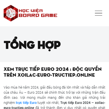
Tổng hợp
Xem trực tiếp Euro 2024 : Độc quyền
trên xoilac-euro-tructiep.online
Vào mùa hè năm 2024, giải đấu bóng đá lớn nhất và hấp dẫn nhất
của châu Âu – Euro 2024 sẽ chính thức trở lại với những trận đấu
đỉnh cao. Với mong muốn mang đến cho khán giả những trải
nghiệm
trực tiếp Euro
tuyệt vời nhất,
Trực tiếp Euro 2024 – xoilac-
euro-tructiep.online
đã trở thành đơn vị duy nhất có quyền phát