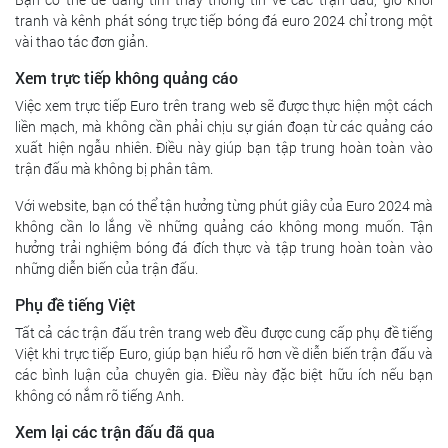
tranh và kênh phát sóng trực tiếp bóng đá euro 2024 chỉ trong một
vài thao tác đơn giản.
Xem trực tiếp không quảng cáo
Việc xem trực tiếp Euro trên trang web sẽ được thực hiện một cách
liền mạch, mà không cần phải chịu sự gián đoạn từ các quảng cáo
xuất hiện ngẫu nhiên. Điều này giúp bạn tập trung hoàn toàn vào
trận đấu mà không bị phân tâm.
Với website, bạn có thể tận hưởng từng phút giây của Euro 2024 mà
không cần lo lắng về những quảng cáo không mong muốn. Tận
hưởng trải nghiệm bóng đá đích thực và tập trung hoàn toàn vào
những diễn biến của trận đấu.
Phụ đề tiếng Việt
Tất cả các trận đấu trên trang web đều được cung cấp phụ đề tiếng
Việt khi trực tiếp Euro, giúp bạn hiểu rõ hơn về diễn biến trận đấu và
các bình luận của chuyên gia. Điều này đặc biệt hữu ích nếu bạn
không có nắm rõ tiếng Anh.
Xem lại các trận đấu đã qua