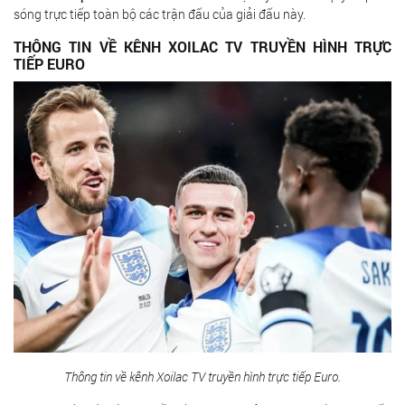
sóng trực tiếp toàn bộ các trận đấu của giải đấu này.
THÔNG TIN VỀ KÊNH XOILAC TV TRUYỀN HÌNH TRỰC
TIẾP EURO
Thông tin về kênh Xoilac TV truyền hình trực tiếp Euro.