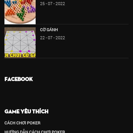
25 - 07 - 2022
CỜ GÁNH
22 - 07 - 2022
FACEBOOK
GAME YÊU THÍCH
CÁCH CHƠI POKER
HƯỚNG DẪN CÁCH CHƠI POKER