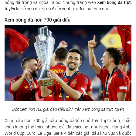
bóng đá trong và ngoài nước. Nhưng trang web
Xem bóng đá trực
tuyến
lại sở hữu nhiều ưu điểm vượt trội đến bất ngờ như:
Xem bóng đá hơn 700 giải đấu
Đón xem hơn 700 giải đấu siêu đỉnh trên Xem bóng đá trực tuyến
Cung cấp hơn 700 giải đấu bóng đá lớn nhỏ trên thị trường, chắc
chắn không thể thiếu những giải đấu siêu hot như Ngoại Hạng Anh,
World Cup, Euro, La Liga, Serie A đến các giải đấu khu vực và quốc