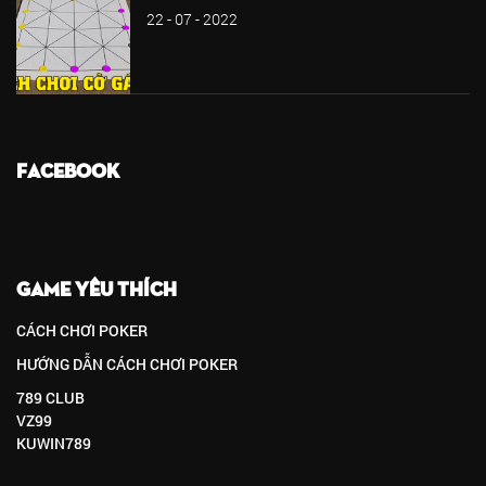
22 - 07 - 2022
FACEBOOK
GAME YÊU THÍCH
CÁCH CHƠI POKER
HƯỚNG DẪN CÁCH CHƠI POKER
789 CLUB
VZ99
KUWIN789