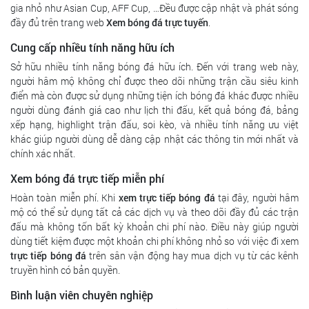
gia nhỏ như Asian Cup, AFF Cup, …Đều được cập nhật và phát sóng
đầy đủ trên trang web
Xem bóng đá trực tuyến
.
Cung cấp nhiều tính năng hữu ích
Sở hữu nhiều tính năng bóng đá hữu ích. Đến với trang web này,
người hâm mộ không chỉ được theo dõi những trận cầu siêu kinh
điển mà còn được sử dụng những tiện ích bóng đá khác được nhiều
người dùng đánh giá cao như lịch thi đấu, kết quả bóng đá, bảng
xếp hạng, highlight trận đấu, soi kèo, và nhiều tính năng ưu việt
khác giúp người dùng dễ dàng cập nhật các thông tin mới nhất và
chính xác nhất.
Xem bóng đá trực tiếp miễn phí
Hoàn toàn miễn phí. Khi
xem
trực tiếp bóng đá
tại đây, người hâm
mộ có thể sử dụng tất cả các dịch vụ và theo dõi đầy đủ các trận
đấu mà không tốn bất kỳ khoản chi phí nào. Điều này giúp người
dùng tiết kiệm được một khoản chi phí không nhỏ so với việc đi xem
trực tiếp bóng đá
trên sân vận động hay mua dịch vụ từ các kênh
truyền hình có bản quyền.
Bình luận viên chuyên nghiệp