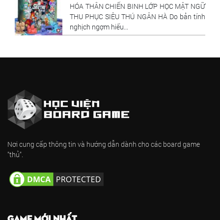
HÓA THÂN CHIẾN BINH LỚP HỌC MẬT NGỮ
THU PHỤC SIÊU THÚ NGÂN HÀ Do bản tính
nghịch ngợm hiếu...
Nơi cung cấp thông tin và hướng dẫn dành cho các board game
"thủ".
GAME MỚI NHẤT