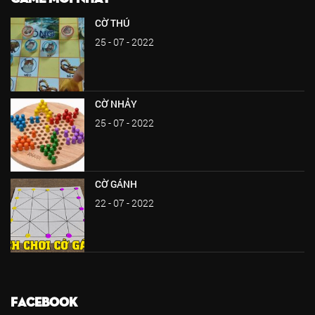
CỜ THÚ
25 - 07 - 2022
CỜ NHẢY
25 - 07 - 2022
CỜ GÁNH
22 - 07 - 2022
FACEBOOK