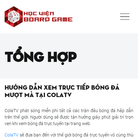
Tổng hợp
Hướng dẫn xem trực tiếp bóng đá
mượt mà tại ColaTV
ColaTV phát sóng miễn phí tất cả các trận đấu bóng đá hấp dẫn
trên thế giới. Người dùng sẽ được tận hưởng giây phút giải trí trọn
vẹn khi xem bóng đá trực tuyến tại trang web.
ColaTV
sẽ đưa bạn đến với thế giới bóng đá trực tuyến vô cùng thù