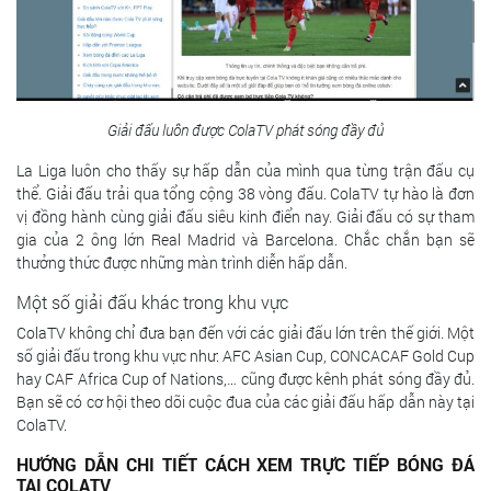
Giải đấu luôn được ColaTV phát sóng đầy đủ
La Liga luôn cho thấy sự hấp dẫn của mình qua từng trận đấu cụ
thể. Giải đấu trải qua tổng cộng 38 vòng đấu. ColaTV tự hào là đơn
vị đồng hành cùng giải đấu siêu kinh điển nay. Giải đấu có sự tham
gia của 2 ông lớn Real Madrid và Barcelona. Chắc chắn bạn sẽ
thưởng thức được những màn trình diễn hấp dẫn.
Một số giải đấu khác trong khu vực
ColaTV không chỉ đưa bạn đến với các giải đấu lớn trên thế giới. Một
số giải đấu trong khu vực như: AFC Asian Cup, CONCACAF Gold Cup
hay CAF Africa Cup of Nations,… cũng được kênh phát sóng đầy đủ.
Bạn sẽ có cơ hội theo dõi cuộc đua của các giải đấu hấp dẫn này tại
ColaTV.
HƯỚNG DẪN CHI TIẾT CÁCH XEM TRỰC TIẾP BÓNG ĐÁ
TẠI COLATV