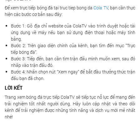
Để xem trực tiếp bóng đá tại truc tiep bong da
Cola TV
, bạn cần thực
hiện các bước cơ bản sau đây:
Bước 1: Gõ địa chỉ website của ColaTV vào trình duyệt hoặc tài
ứng dụng về máy nếu bạn sử dụng điện thoại hoặc máy tính
bảng.
Bước 2: Trên giao diện chính của kênh, bạn tìm đến mục “Trực
tiếp bóng đá”.
Bước 3: Tiếp đến, bạn cần tìm trận đấu mình muốn xem, sau đó
nhấp vào trận đấu đó.
Bước 4: Nhấn chọn nút “Xem ngay” để bắt đầu thưởng thức trận
đấu bạn đã chọn.
LỜI KẾT
Trang xem bóng đá trực tiếp ColaTV sẽ tiếp tục nỗ lực để mang đến
trải nghiệm tốt nhất người dùng. Hãy luôn cập nhật và theo dõi
kênh để trải nghiệm được những tính năng và dịch vụ mới mẻ nhất
nhé!