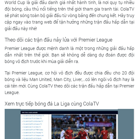
World Cup là giải đấu danh giá nhất hành tinh, là nơi quy tụ nhiều
đội bóng, cầu thủ nổi tiếng trên thế giới tham gia tranh tài. ColaTV
sẽ phát sóng toàn bộ giải đấu từ vòng bảng đến chung kết. Hãy truy
cập ngay vào trang web để tận hưởng những trận đấu hấp dẫn tại
giải đấu này nhé!
Theo dõi các trận đấu nảy lửa với Premier League
Premier League được mệnh danh là một trong những giải đấu hấp
dẫn nhất trên thế giới. Bạn sẽ không dễ dàng dự đoán được đội
bóng vô địch trước khi mùa giải diễn ra.
Tại Premier League, cơ hội vô địch đều được chia đều cho 20 đội
bóng và liệu Man United, Man City, Liver,…có lên ngôi vô địch hay là
cái tên mới. Cùng ColaTV theo dõi các trận đấu hấp dẫn tại Premier
League.
Xem trực tiếp bóng đá La Liga cùng ColaTV