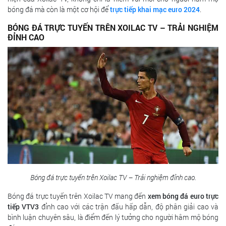
bóng đá mà còn là một cơ hội để
trực tiếp khai mạc euro 2024
.
BÓNG ĐÁ TRỰC TUYẾN TRÊN XOILAC TV – TRẢI NGHIỆM
ĐỈNH CAO
Bóng đá trực tuyến trên Xoilac TV – Trải nghiệm đỉnh cao.
Bóng đá trực tuyến trên Xoilac TV mang đến
xem bóng đá euro trực
tiếp VTV3
đỉnh cao với các trận đấu hấp dẫn, độ phân giải cao và
bình luận chuyên sâu, là điểm đến lý tưởng cho người hâm mộ bóng