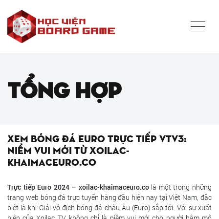
Tổng hợp
Xem bóng đá Euro trực tiếp VTV3:
Niềm vui mới từ xoilac-
khaimaceuro.co
Trực tiếp Euro 2024 – xoilac-khaimaceuro.co
là một trong những
trang web bóng đá trực tuyến hàng đầu hiện nay tại Việt Nam, đặc
biệt là khi Giải vô địch bóng đá châu Âu (Euro) sắp tới. Với sự xuất
hiện của Xoilac TV, không chỉ là niềm vui mới cho người hâm mộ