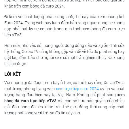
khác trên xem bóng đá euro 2024.
Đi kèm với chất lượng phát sóng là độ tin cậy của xem chung kết
Euro 2024. Trang web này luôn đảm bảo rằng người dùng sẽ không
gặp phải bất kỳ sự cố nào trong quá trình xem bóng đá euro trực
tiếp VTV3.
Hơn nữa, nhờ vào số lượng người dùng đông đảo và sự ổn định của
hệ thống, Xoilac TV cũng không gặp vấn đề về tốc độ phát sóng hay
giật lag, đảm bảo cho người xem có một trải nghiệm thú vị và không
bị gián đoạn.
LỜI KẾT
Với những gì đã được trình bày ở trên, có thể thấy rằng Xoilac TV là
một trong những trang web
xem trực tiếp euro 2024
uy tín và chất
lượng hàng đầu hiện nay tại Việt Nam. Không chỉ phát sóng
xem
bóng đá euro trực tiếp VTV3
mà còn sở hữu bản quyền của nhiều
giải đấu bóng đá lớn khác trên thế giới, đồng thời cung cấp chất
lượng phát sóng vượt trội và độ tin cậy cao.