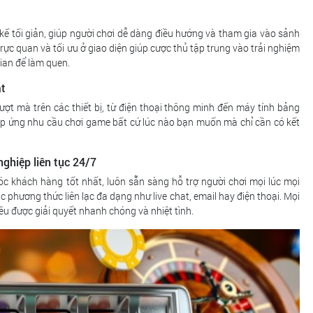
kế tối giản, giúp người chơi dễ dàng điều hướng và tham gia vào sảnh
ực quan và tối ưu ở giao diện giúp cược thủ tập trung vào trải nghiệm
ian để làm quen.
ạt
ợt mà trên các thiết bị, từ điện thoại thông minh đến máy tính bảng
đáp ứng nhu cầu chơi game bất cứ lúc nào bạn muốn mà chỉ cần có kết
ghiệp liên tục 24/7
c khách hàng tốt nhất, luôn sẵn sàng hỗ trợ người chơi mọi lúc mọi
c phương thức liên lạc đa dạng như live chat, email hay điện thoại. Mọi
ều được giải quyết nhanh chóng và nhiệt tình.