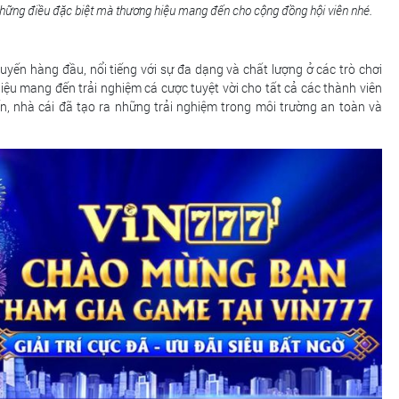
những điều đặc biệt mà thương hiệu mang đến cho cộng đồng hội viên nhé.
uyến hàng đầu, nổi tiếng với sự đa dạng và chất lượng ở các trò chơi
ệu mang đến trải nghiệm cá cược tuyệt vời cho tất cả các thành viên
ến, nhà cái đã tạo ra những trải nghiệm trong môi trường an toàn và