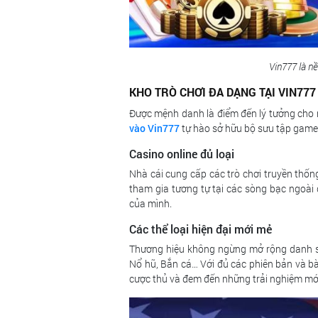
Vin777 là nề
KHO TRÒ CHƠI ĐA DẠNG TẠI VIN777
Được mệnh danh là điểm đến lý tưởng cho 
vào Vin777
tự hào sở hữu bộ sưu tập game 
Casino online đủ loại
Nhà cái cung cấp các trò chơi truyền thốn
tham gia tương tự tại các sòng bạc ngoài 
của mình.
Các thể loại hiện đại mới mẻ
Thương hiệu không ngừng mở rộng danh sác
Nổ hũ, Bắn cá… Với đủ các phiên bản và b
cược thủ và đem đến những trải nghiệm mới