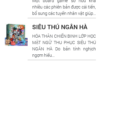
Một board game sở hữu khá
nhiều các phiên bản được cái tiến,
bổ sung các tuyến nhân vật giúp...
SIÊU THÚ NGÂN HÀ
HÓA THÂN CHIẾN BINH LỚP HỌC
MẬT NGỮ THU PHỤC SIÊU THÚ
NGÂN HÀ Do bản tính nghịch
ngợm hiếu...