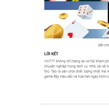
Sân chơ
LỜI KẾT
Vin777 không chỉ mang lại cơ hội khám ph
chuyên nghiệp trong dịch vụ. Nhà cái sẽ ti
thủ. Tạo ra sân chơi chất lượng nhất mà m
game đầy màu sắc và hứa hẹn ngay hôm na