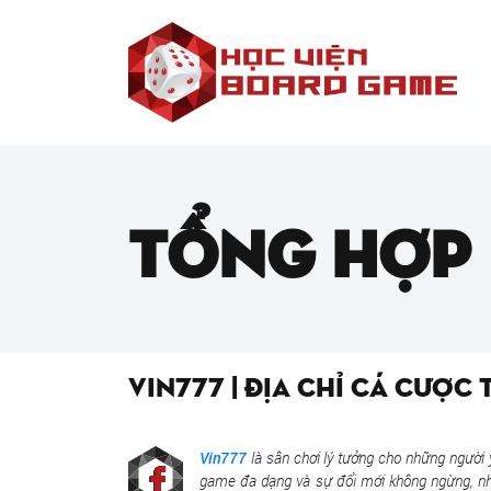
Tổng hợp
Vin777 | Địa Chỉ Cá Cượ
Vin777
là sân chơi lý tưởng cho những người 
game đa dạng và sự đổi mới không ngừng, nhà