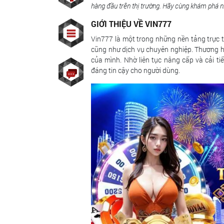
hàng đầu trên thị trường. Hãy cùng khám phá 
GIỚI THIỆU VỀ VIN777
Vin777 là một trong những nền tảng trực t
cũng như dịch vụ chuyên nghiệp. Thương hi
của mình. Nhờ liên tục nâng cấp và cải ti
đáng tin cậy cho người dùng.