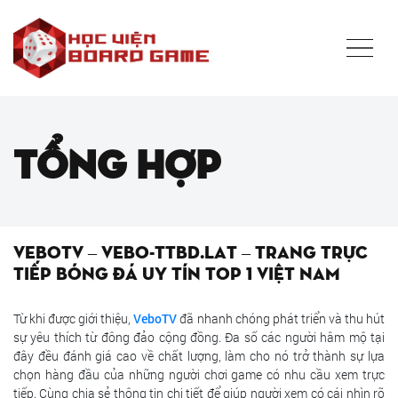
Tổng hợp
VeboTV – Vebo-ttbd.lat – Trang trực
tiếp bóng đá uy tín top 1 Việt Nam
Từ khi được giới thiệu,
VeboTV
đã nhanh chóng phát triển và thu hút
sự yêu thích từ đông đảo cộng đồng. Đa số các người hâm mộ tại
đây đều đánh giá cao về chất lượng, làm cho nó trở thành sự lựa
chọn hàng đầu của những người chơi game có nhu cầu xem trực
tiếp. Cùng chia sẻ thông tin chi tiết để giúp người xem có cái nhìn rõ