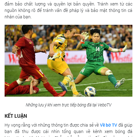
đảm bảo chất lượng và quyền lợi bản quyền. Tránh xem từ các
nguồn không rõ để tránh vấn đề pháp lý và bảo mật thông tin cá
nhân của bạn.
Những lưu ý khi xem trực tiếp bóng đá tại VeboTV
KẾT LUẬN
Hy vọng rằng với những thông tin được chia sẻ về
Về bờ TV
đã giúp
bạn đã thu được cái nhìn tổng quan về kênh xem bóng đá