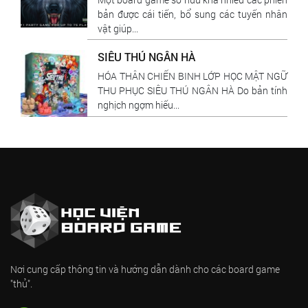
bản được cái tiến, bổ sung các tuyến nhân
vật giúp...
SIÊU THÚ NGÂN HÀ
HÓA THÂN CHIẾN BINH LỚP HỌC MẬT NGỮ
THU PHỤC SIÊU THÚ NGÂN HÀ Do bản tính
nghịch ngợm hiếu...
Nơi cung cấp thông tin và hướng dẫn dành cho các board game
"thủ".