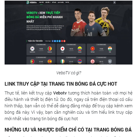
VeboTV có gì?
LINK TRUY CẬP TẠI TRANG TIN BÓNG ĐÁ CỰC HOT
Thực tế, liên kết truy cập
Vebotv
tương thích hoàn toàn với mọi hệ
điều hành và thiết bị điện tử. Do đó, ngay cả trên điện thoại có cấu
hình thấp, bạn vẫn có thể dễ dàng đăng nhập để truy cập kênh xem
bóng đá này. Vì vậy, bạn cần nghiên cứu và tìm hiểu link truy cập
mới nhất vào trang tin bóng đá cực hot
NHỮNG ƯU VÀ NHƯỢC ĐIỂM CHỈ CÓ TẠI TRANG BÓNG ĐÁ