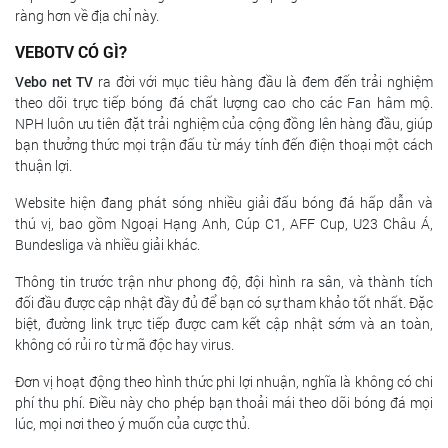
ràng hơn về địa chỉ này.
VEBOTV CÓ GÌ?
Vebo net TV
ra đời với mục tiêu hàng đầu là đem đến trải nghiệm
theo dõi trực tiếp bóng đá chất lượng cao cho các Fan hâm mộ.
NPH luôn ưu tiên đặt trải nghiệm của cộng đồng lên hàng đầu, giúp
bạn thưởng thức mọi trận đấu từ máy tính đến điện thoại một cách
thuận lợi.
Website hiện đang phát sóng nhiều giải đấu bóng đá hấp dẫn và
thú vị, bao gồm Ngoại Hạng Anh, Cúp C1, AFF Cup, U23 Châu Á,
Bundesliga và nhiều giải khác.
Thông tin trước trận như phong độ, đội hình ra sân, và thành tích
đối đầu được cập nhật đầy đủ để bạn có sự tham khảo tốt nhất. Đặc
biệt, đường link trực tiếp được cam kết cập nhật sớm và an toàn,
không có rủi ro từ mã độc hay virus.
Đơn vị hoạt động theo hình thức phi lợi nhuận, nghĩa là không có chi
phí thu phí. Điều này cho phép bạn thoải mái theo dõi bóng đá mọi
lúc, mọi nơi theo ý muốn của cược thủ.