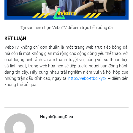
Tại sao nên chọn VeboTV để xem trực tiếp bóng đá
KẾT LUẬN
VeboTV không chỉ đơn thuần là một trang web trực tiếp bóng đá,
mà còn là một không gian mở rộng cho cộng đồng yêu thể thao. Với
chất lượng hình ảnh và âm thanh tuyệt vời, cùng với sự thuận tiện
và linh hoạt, trang web hứa hẹn sẽ tiếp tục là người bạn đồng hành
đáng tin cậy. Hãy cùng nhau trải nghiệm niềm vui và hồi hộp của
những trận đấu đỉnh cao, ngay tại
http://vebo-ttbd.xyz/
– điểm đến
không thể bỏ qua.
HuynhQuangDieu