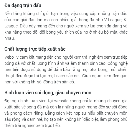
Đa dạng trận đấu
Nền tảng không chỉ giới hạn trong việc cung cấp những trận đấu
của các giải đấu lớn mà còn nhiều giải bóng đá như V-League, K-
League. Điều này mang đến cho người xem sự lựa chọn đa dạng và
khả năng theo dõi đội bóng yêu thích của họ ở nhiều bộ mặt khác
nhau.
Chất lượng trực tiếp xuất sắc
VeboTV cam kết mang đến cho người xem trải nghiệm xem trực tiếp
bóng đá với chất lượng hình ảnh và âm thanh đỉnh cao. Công nghệ
tiên tiến được sử dụng để đảm bảo rằng mọi pha bóng, mỗi chiến
thuật đều được tái tạo một cách sắc nét. Giúp người xem đến gần
hơn với không khí sôi động trên sân cỏ.
Bình luận viên sôi động, giàu chuyên môn
Đội ngũ bình luận viên tại website không chỉ là những chuyên gia
xuất sắc về bóng đá mà còn là những người mang đến sự sôi động
và phong cách riêng. Bằng cách kết hợp sự hiểu biết chuyên môn
sâu rộng và đam mê, họ tạo nên không khí đặc biệt, làm phong phú
thêm trải nghiệm xem trực tiếp.