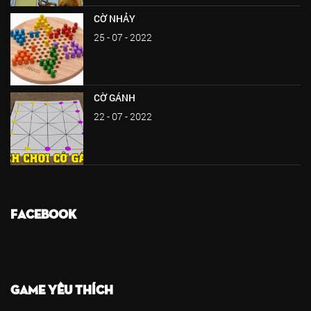
CỜ NHẢY
25 - 07 - 2022
CỜ GÁNH
22 - 07 - 2022
FACEBOOK
GAME YÊU THÍCH