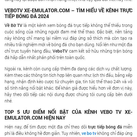
VEBOTV XE-EMULATOR.COM – TÌM HIỂU VỀ KÊNH TRỰC
TIẾP BÓNG ĐÁ 2024
Về Bờ TV
là một kênh xem bóng đá trực tiếp không thể thiếu trong
cuộc sống của những người đam mê thể thao. Đặc biệt, nền tảng
này không chỉ mang lại niềm vui đáp ứng sở thích mà còn tạo ra
nhiều trải nghiệm mới về bóng đá cho bạn dùng. Nổi lên như một địa
chỉ trực tuyến hàng đầu,
VeboTV
cam kết sở hữu những trận bóng
đá hấp dẫn nhất phân phối trên toàn quốc.
Ngoài ra, kênh còn cung cấp thêm đa dạng các dịch vụ chất lượng.
Kèm theo các thông tin tích hợp liên quan như: lịch thi đấu, bảng xếp
hạng, nhận định kèo cược từ chuyên gia, tin tức thể thao 24h và vô
số tính năng nổi bật khác. Để khán giả được hiểu hơn về đơn vị này,
hãy theo dõi tiếp các nội dung được chúng tôi cung cấp bên dưới
nhé.
TOP 5 ƯU ĐIỂM NỔI BẬT CỦA KÊNH VEBO TV XE-
EMULATOR.COM HIỆN NAY
Hiện nay, để tìm được một địa chỉ theo dõi
trực tiếp bóng đá
miễn
phí là điều không hề đơn giản. Tuy nhiên,
ve bo tv
không chỉ đáp ứng