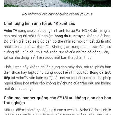
Nói không với các banner quảng cáo tại Về Bờ TV
Chất lượng hình ảnh tối ưu 4K xuất sắc
Vebo TV
nâng cao chất lượng hình ảnh tối ưu Full HD 4K để mang lại
cho mọi người một trải nghiệm
bong da truc tuyen
không giới hạn.
Độ phân giải cao sẽ giúp bạn có thể nhìn rõ mọi chi tiết dù là nhỏ
nhất trên sân cỏ và khán đài. Không gian xung quanh trận đấu, sự
cường điệu của cầu thủ, màu sắc rực rỡ của những cổ động viên,…
tất cả như đang hiển hiện trước mắt bạn thật chân thực.
Chất lượng này không chỉ áp dụng cho máy tính, mà tại phiên bản
điện thoại hay laptop nó cũng được hiển thị cực tốt.
Bóng đá trực
tiếp
tại VeboTV vẫn luôn có độ sắc nét và chi tiết cực cao, cho phép
người dùng hoà mình vào không khí chung của trận đấu mà không
mất đi chất lượng.
Chặn mọi banner quảng cáo để tối ưu không gian cho bạn
trải nghiệm
Một ưu điểm khác được đánh giá cao ở website
VeboTV
đó chính là