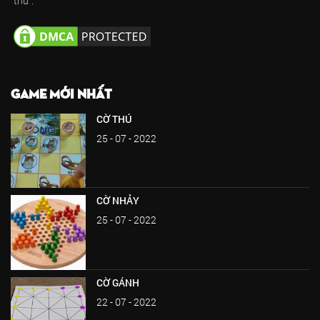
"thủ".
GAME MỚI NHẤT
CỜ THÚ
25 - 07 - 2022
CỜ NHẢY
25 - 07 - 2022
CỜ GÁNH
22 - 07 - 2022