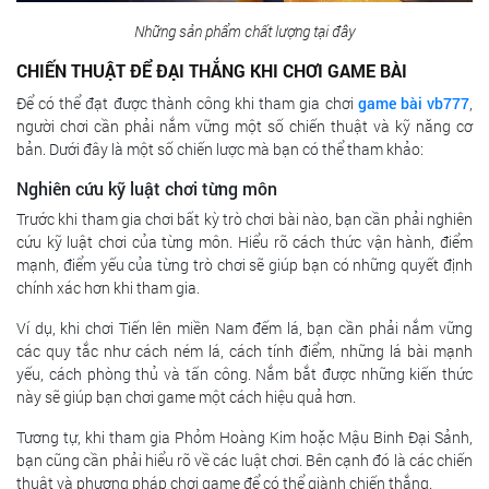
Những sản phẩm chất lượng tại đây
CHIẾN THUẬT ĐỂ ĐẠI THẮNG KHI CHƠI GAME BÀI
Để có thể đạt được thành công khi tham gia chơi
game bài vb777
,
người chơi cần phải nắm vững một số chiến thuật và kỹ năng cơ
bản. Dưới đây là một số chiến lược mà bạn có thể tham khảo:
Nghiên cứu kỹ luật chơi từng môn
Trước khi tham gia chơi bất kỳ trò chơi bài nào, bạn cần phải nghiên
cứu kỹ luật chơi của từng môn. Hiểu rõ cách thức vận hành, điểm
mạnh, điểm yếu của từng trò chơi sẽ giúp bạn có những quyết định
chính xác hơn khi tham gia.
Ví dụ, khi chơi Tiến lên miền Nam đếm lá, bạn cần phải nắm vững
các quy tắc như cách ném lá, cách tính điểm, những lá bài mạnh
yếu, cách phòng thủ và tấn công. Nắm bắt được những kiến thức
này sẽ giúp bạn chơi game một cách hiệu quả hơn.
Tương tự, khi tham gia Phỏm Hoàng Kim hoặc Mậu Binh Đại Sảnh,
bạn cũng cần phải hiểu rõ về các luật chơi. Bên cạnh đó là các chiến
thuật và phương pháp chơi game để có thể giành chiến thắng.