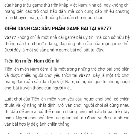
của hàng triệu game thủ trên khắp Việt Nam. Nhà cái này không chỉ
mang đến các trò chơi hấp dẫn, mà còn cung cấp nhiều chương
trình khuyến mãi, giải thưởng hấp dẫn cho người chơi.
ĐIỂM DANH CÁC SẢN PHẨM GAME BÀI TẠI VB777
vb777
không chỉ là một nhà cái game bài uy tín, mà còn sở hữu hệ
thống các trò chơi đa dạng, đáp ứng nhu cầu của mọi game thủ.
Dưới đây là một số sản phẩm game bài nổi bật tại đây:
Tiến lên miền Nam đếm lá
Tiến lên miền Nam đếm lá là một trong những trò chơi bài phổ biến
và được nhiều người chơi yêu thích tại
vb777
. Đây là một trò chơi
mang đậm bản sắc dân tộc Việt Nam, có nguồn gốc từ những cuộc
chơi bài truyền thống của người Việt.
Luật chơi của Tiến lên miền Nam yêu cầu người chơi phải có chiến
thuật và kỹ năng nhất định. Mỗi ván chơi, người chơi sẽ cùng nhau
thi đấu để xem ai có thể nhanh chóng ném hết các lá bài trên tay
mình. Người chơi phải liên tục quan sát, dự đoán và đưa ra những
ván bài hợp lý để giành chiến thắng.