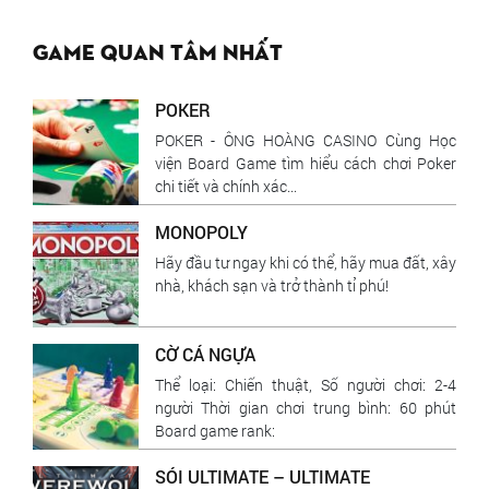
Game quan tâm nhất
POKER
POKER - ÔNG HOÀNG CASINO Cùng Học
viện Board Game tìm hiểu cách chơi Poker
chi tiết và chính xác...
MONOPOLY
Hãy đầu tư ngay khi có thể, hãy mua đất, xây
nhà, khách sạn và trở thành tỉ phú!
CỜ CÁ NGỰA
Thể loại: Chiến thuật, Số người chơi: 2-4
người Thời gian chơi trung bình: 60 phút
Board game rank:
SÓI ULTIMATE – ULTIMATE