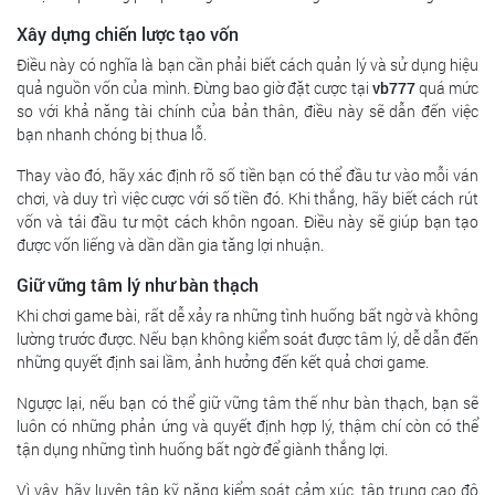
Xây dựng chiến lược tạo vốn
Điều này có nghĩa là bạn cần phải biết cách quản lý và sử dụng hiệu
quả nguồn vốn của mình. Đừng bao giờ đặt cược tại
vb777
quá mức
so với khả năng tài chính của bản thân, điều này sẽ dẫn đến việc
bạn nhanh chóng bị thua lỗ.
Thay vào đó, hãy xác định rõ số tiền bạn có thể đầu tư vào mỗi ván
chơi, và duy trì việc cược với số tiền đó. Khi thắng, hãy biết cách rút
vốn và tái đầu tư một cách khôn ngoan. Điều này sẽ giúp bạn tạo
được vốn liếng và dần dần gia tăng lợi nhuận.
Giữ vững tâm lý như bàn thạch
Khi chơi game bài, rất dễ xảy ra những tình huống bất ngờ và không
lường trước được. Nếu bạn không kiểm soát được tâm lý, dễ dẫn đến
những quyết định sai lầm, ảnh hưởng đến kết quả chơi game.
Ngược lại, nếu bạn có thể giữ vững tâm thế như bàn thạch, bạn sẽ
luôn có những phản ứng và quyết định hợp lý, thậm chí còn có thể
tận dụng những tình huống bất ngờ để giành thắng lợi.
Vì vậy, hãy luyện tập kỹ năng kiểm soát cảm xúc, tập trung cao độ