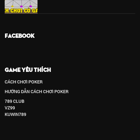
FACEBOOK
GAME YÊU THÍCH
CÁCH CHƠI POKER
HƯỚNG DẪN CÁCH CHƠI POKER
789 CLUB
VZ99
KUWIN789