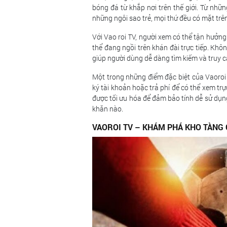
bóng đá từ khắp nơi trên thế giới. Từ nh
những ngôi sao trẻ, mọi thứ đều có mặt trê
Với Vao roi TV, người xem có thể tận hưởn
thể đang ngồi trên khán đài trực tiếp. Khô
giúp người dùng dễ dàng tìm kiếm và truy
Một trong những điểm đặc biệt của Vaoroi
ký tài khoản hoặc trả phí để có thể xem trự
được tối ưu hóa để đảm bảo tính dễ sử dụ
khăn nào.
VAOROI TV – KHÁM PHÁ KHO TÀNG