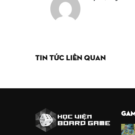
Tin tức liên quan
GAM