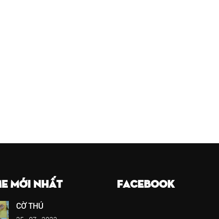
E MỚI NHẤT
FACEBOOK
CỜ THÚ