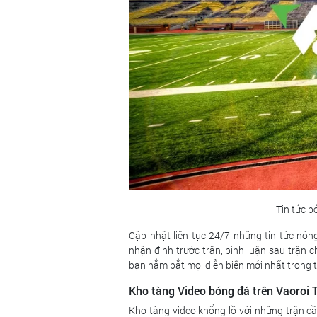
Tin tức b
Cập nhật liên tục 24/7 những tin tức nón
nhận định trước trận, bình luận sau trận c
bạn nắm bắt mọi diễn biến mới nhất trong 
Kho tàng Video bóng đá trên Vaoroi 
Kho tàng video khổng lồ với những trận cầ