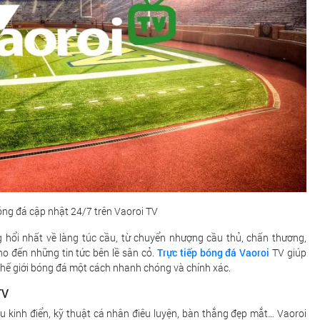
óng đá cập nhật 24/7 trên Vaoroi TV
g hổi nhất về làng túc cầu, từ chuyển nhượng cầu thủ, chấn thương,
ho đến những tin tức bên lề sân cỏ.
Trực tiếp bóng đá Vaoroi
TV giúp
thế giới bóng đá một cách nhanh chóng và chính xác.
TV
u kinh điển, kỹ thuật cá nhân điêu luyện, bàn thắng đẹp mắt… Vaoroi