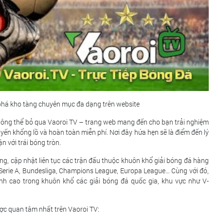
há kho tàng chuyên mục đa dạng trên website
không thể bỏ qua Vaoroi TV – trang web mang đến cho bạn trải nghiệm
uyến khổng lồ và hoàn toàn miễn phí. Nơi đây hứa hẹn sẽ là điểm đến lý
 với trái bóng tròn.
g, cập nhật liên tục các trận đấu thuộc khuôn khổ giải bóng đá hàng
 Serie A, Bundesliga, Champions League, Europa League… Cùng với đó,
ỉnh cao trong khuôn khổ các giải bóng đá quốc gia, khu vực như V-
ợc quan tâm nhất trên Vaoroi TV: