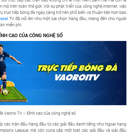
 mộ trên toàn thế giới. Với sự phát triển của công nghệ internet, việc
ụ trực tiếp bóng đá ngày càng trở nên phổ biến và thuận tiện hơn bao
oroi
TV đã nổi lên như một lựa chọn hàng đầu, mang đến cho người
àn miễn phí.
ĐỈNH CAO CỦA CÔNG NGHỆ SỐ
 đá Vaoroi TV – Đỉnh cao của công nghệ số
tiếp các trận đấu hàng đầu từ các giải đấu danh tiếng như Ngoại hạng
hampions League, mà còn cung cấp một loạt các giải đấu và giải đấu