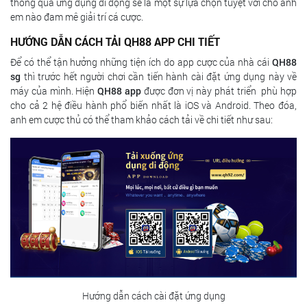
thông qua ứng dụng di động sẽ là một sự lựa chọn tuyệt vời cho anh
em nào đam mê giải trí cá cược.
HƯỚNG DẪN CÁCH TẢI QH88 APP CHI TIẾT
Để có thể tận hưởng những tiện ích do app cược của nhà cái
QH88
sg
thì trước hết người chơi cần tiến hành cài đặt ứng dụng này về
máy của mình. Hiện
QH88 app
được đơn vị này phát triển phù hợp
cho cả 2 hệ điều hành phổ biến nhất là iOS và Android. Theo đóa,
anh em cược thủ có thể tham khảo cách tải về chi tiết như sau:
Hướng dẫn cách cài đặt ứng dụng