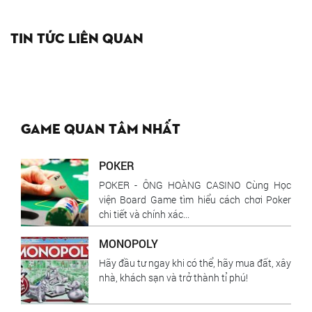
Tin tức liên quan
Game quan tâm nhất
POKER
POKER - ÔNG HOÀNG CASINO Cùng Học
viện Board Game tìm hiểu cách chơi Poker
chi tiết và chính xác...
MONOPOLY
Hãy đầu tư ngay khi có thể, hãy mua đất, xây
nhà, khách sạn và trở thành tỉ phú!