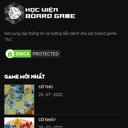
Nơi cung cấp thông tin và hướng dẫn dành cho các board game
"thủ".
GAME MỚI NHẤT
CỜ THÚ
25 - 07 - 2022
CỜ NHẢY
25 - 07 - 2022