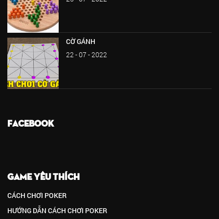
CỜ GÁNH
22 - 07 - 2022
FACEBOOK
GAME YÊU THÍCH
CÁCH CHƠI POKER
HƯỚNG DẪN CÁCH CHƠI POKER