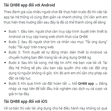
Tải QH88 app đối với Android
Theo đánh giá của nhiều người chơi đã thực hiện trước đó thì việc tải
app tại hệ thống vô cùng đơn giản và nhanh chóng. Chỉ cần anh em
thực hiện theo hướng dẫn sau đây là đã có thể thành công dễ dàng:
Bước 1: Đầu tiên, người chơi cần truy cập trình duyệt trên thiết bị
Android và truy cập trang web chính thức của QH88.
Bước 2: Sau đó người chơi tìm và nhấn vào mục “Tải ứng dụng”
hoặc “Tải App” trên trang web.
Bước 3: Trình duyệt sẽ tự động nhận diện thiết bị Android và
chuyển hướng bạn đến trang tải về ứng dụng QH88 sg.
Bước 4: Sau khi tải xong, mở tệp tin APK mà bạn vừa tải về. Tại
đây hệ thống sẽ yêu cầu bạn cấp quyền cho việc cài đặt ứng
dụng từ nguồn không rõ gốc. Khi đó anh em chỉ cần cho phép cài
đặt và tiếp tục.
Bước 5: Khi quá trình cài đặt hoàn tất → Mở
QH88 app
→ Đăng
nhập và nạp tiền để bắt đầu trải nghiệm các dịch vụ cá cược và
giải trí tại đây.
Tải QH88 app đối với iOS
Về cơ bản thì việc tải ứng dụng cho hệ điều hành này không có quá