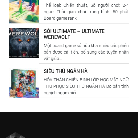
Thể loại: Chiến thuật, Số người chơi: 2-4
người Thời gian chơi trung bình: 60 phút
Board game rank:
SÓI ULTIMATE – ULTIMATE
WEREWOLF
Một board game sở hữu khá nhiều các phiên
bản được cái tiến, bổ sung các tuyến nhân
vật giúp...
SIÊU THÚ NGÂN HÀ
HÓA THÂN CHIẾN BINH LỚP HỌC MẬT NGỮ
THU PHỤC SIÊU THÚ NGÂN HÀ Do bản tính
nghịch ngợm hiếu...