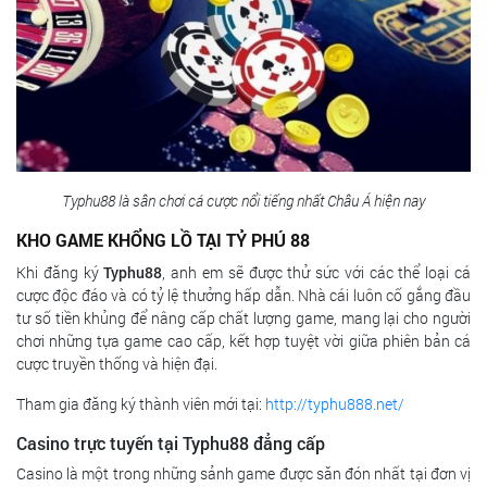
Typhu88 là sân chơi cá cược nổi tiếng nhất Châu Á hiện nay
KHO GAME KHỔNG LỒ TẠI TỶ PHÚ 88
Khi đăng ký
Typhu88
, anh em sẽ được thử sức với các thể loại cá
cược độc đáo và có tỷ lệ thưởng hấp dẫn. Nhà cái luôn cố gắng đầu
tư số tiền khủng để nâng cấp chất lượng game, mang lại cho người
chơi những tựa game cao cấp, kết hợp tuyệt vời giữa phiên bản cá
cược truyền thống và hiện đại.
Tham gia đăng ký thành viên mới tại:
http://typhu888.net/
Casino trực tuyến tại Typhu88 đẳng cấp
Casino là một trong những sảnh game được săn đón nhất tại đơn vị