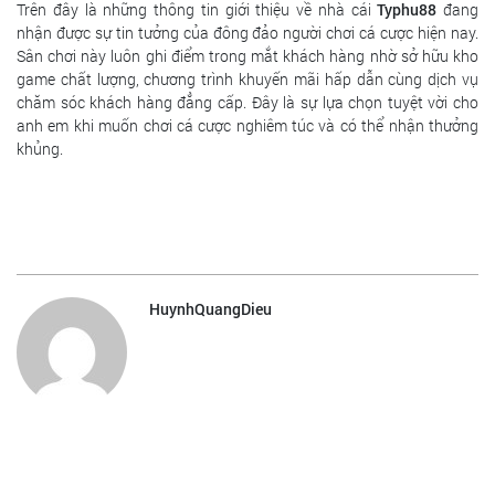
Trên đây là những thông tin giới thiệu về nhà cái
Typhu88
đang
nhận được sự tin tưởng của đông đảo người chơi cá cược hiện nay.
Sân chơi này luôn ghi điểm trong mắt khách hàng nhờ sở hữu kho
game chất lượng, chương trình khuyến mãi hấp dẫn cùng dịch vụ
chăm sóc khách hàng đẳng cấp. Đây là sự lựa chọn tuyệt vời cho
anh em khi muốn chơi cá cược nghiêm túc và có thể nhận thưởng
khủng.
HuynhQuangDieu