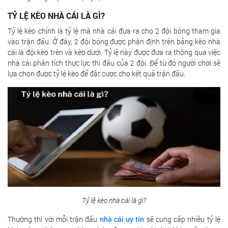
TỶ LỆ KÈO NHÀ CÁI LÀ GÌ?
Tỷ lệ kèo chính là tỷ lệ mà nhà cái đưa ra cho 2 đội bóng tham gia
vào trận đấu. Ở đây, 2 đội bóng được phân định trên bảng kèo nhà
cái là đội kèo trên và kèo dưới. Tỷ lệ này được đưa ra thông qua việc
nhà cái phân tích thực lực thi đấu của 2 đội. Để từ đó người chơi sẽ
lựa chọn được tỷ lệ kèo để đặt cược cho kết quả trận đấu.
Tỷ lệ kèo nhà cái là gì?
Thường thì với mỗi trận đấu
nhà cái uy tín
sẽ cung cấp nhiều tỷ lệ