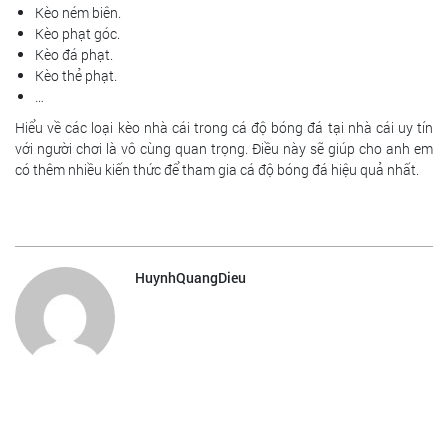
Kèo ném biên.
Kèo phạt góc.
Kèo đá phạt.
Kèo thẻ phạt.
…
Hiểu về các loại kèo nhà cái trong cá độ bóng đá tại nhà cái uy tín
với người chơi là vô cùng quan trọng. Điều này sẽ giúp cho anh em
có thêm nhiều kiến thức để tham gia cá độ bóng đá hiệu quả nhất.
HuynhQuangDieu