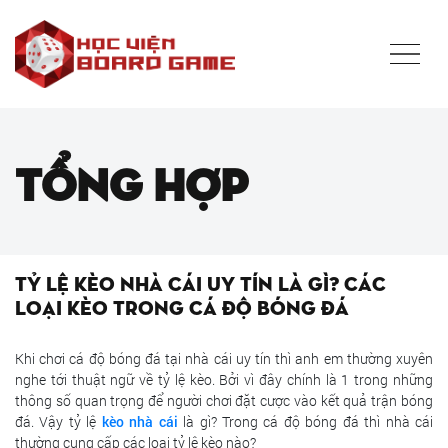
Tổng hợp
Tỷ lệ kèo nhà cái uy tín là gì? Các
loại kèo trong cá độ bóng đá
Khi chơi cá độ bóng đá tại nhà cái uy tín thì anh em thường xuyên
nghe tới thuật ngữ về tỷ lệ kèo. Bởi vì đây chính là 1 trong những
thông số quan trọng để người chơi đặt cược vào kết quả trận bóng
đá. Vậy tỷ lệ
kèo nhà cái
là gì? Trong cá độ bóng đá thì nhà cái
thường cung cấp các loại tỷ lệ kèo nào?