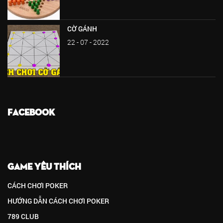
CỜ GÁNH
22 - 07 - 2022
FACEBOOK
GAME YÊU THÍCH
CÁCH CHƠI POKER
HƯỚNG DẪN CÁCH CHƠI POKER
789 CLUB