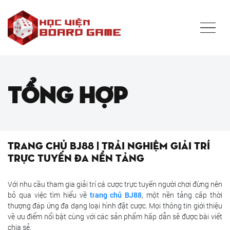
Tổng hợp
Trang chủ BJ88 | Trải nghiệm giải trí
trực tuyến đa nền tảng
Với nhu cầu tham gia giải trí cá cược trực tuyến người chơi đừng nên
bỏ qua việc tìm hiểu về
trang chủ BJ88
, một nền tảng cấp thời
thượng đáp ứng đa dạng loại hình đặt cược. Mọi thông tin giới thiệu
về ưu điểm nổi bật cùng với các sản phẩm hấp dẫn sẽ được bài viết
chia sẻ.