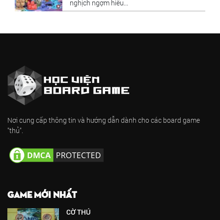
nghịch ngợm hiếu...
Nơi cung cấp thông tin và hướng dẫn dành cho các board game
"thủ".
GAME MỚI NHẤT
CỜ THÚ