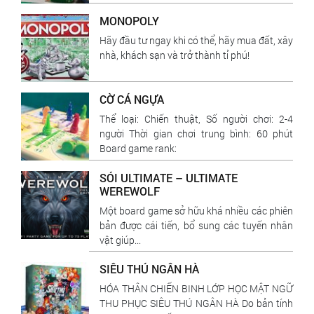
MONOPOLY
Hãy đầu tư ngay khi có thể, hãy mua đất, xây
nhà, khách sạn và trở thành tỉ phú!
CỜ CÁ NGỰA
Thể loại: Chiến thuật, Số người chơi: 2-4
người Thời gian chơi trung bình: 60 phút
Board game rank:
SÓI ULTIMATE – ULTIMATE
WEREWOLF
Một board game sở hữu khá nhiều các phiên
bản được cái tiến, bổ sung các tuyến nhân
vật giúp...
SIÊU THÚ NGÂN HÀ
HÓA THÂN CHIẾN BINH LỚP HỌC MẬT NGỮ
THU PHỤC SIÊU THÚ NGÂN HÀ Do bản tính