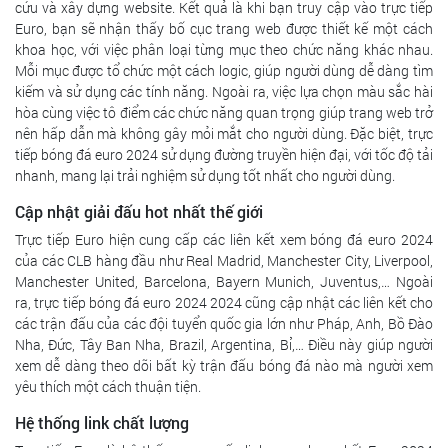
cứu và xây dựng website. Kết quả là khi bạn truy cập vào trực tiếp
Euro, bạn sẽ nhận thấy bố cục trang web được thiết kế một cách
khoa học, với việc phân loại từng mục theo chức năng khác nhau.
Mỗi mục được tổ chức một cách logic, giúp người dùng dễ dàng tìm
kiếm và sử dụng các tính năng. Ngoài ra, việc lựa chọn màu sắc hài
hòa cùng việc tô điểm các chức năng quan trọng giúp trang web trở
nên hấp dẫn mà không gây mỏi mắt cho người dùng. Đặc biệt, trực
tiếp bóng đá euro 2024 sử dụng đường truyền hiện đại, với tốc độ tải
nhanh, mang lại trải nghiệm sử dụng tốt nhất cho người dùng.
Cập nhật giải đấu hot nhất thế giới
Trực tiếp Euro hiện cung cấp các liên kết xem bóng đá euro 2024
của các CLB hàng đầu như Real Madrid, Manchester City, Liverpool,
Manchester United, Barcelona, Bayern Munich, Juventus,… Ngoài
ra, trực tiếp bóng đá euro 2024 2024 cũng cập nhật các liên kết cho
các trận đấu của các đội tuyển quốc gia lớn như Pháp, Anh, Bồ Đào
Nha, Đức, Tây Ban Nha, Brazil, Argentina, Bỉ,… Điều này giúp người
xem dễ dàng theo dõi bất kỳ trận đấu bóng đá nào mà người xem
yêu thích một cách thuận tiện.
Hệ thống link chất lượng