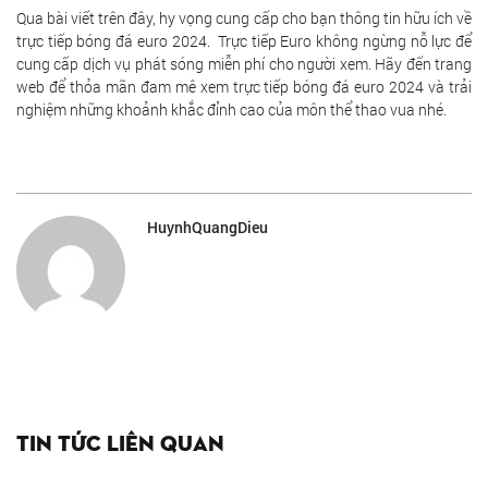
Qua bài viết trên đây, hy vọng cung cấp cho bạn thông tin hữu ích về
trực tiếp bóng đá euro 2024. Trực tiếp Euro không ngừng nỗ lực để
cung cấp dịch vụ phát sóng miễn phí cho người xem. Hãy đến trang
web để thỏa mãn đam mê xem trực tiếp bóng đá euro 2024 và trải
nghiệm những khoảnh khắc đỉnh cao của môn thể thao vua nhé.
HuynhQuangDieu
Tin tức liên quan