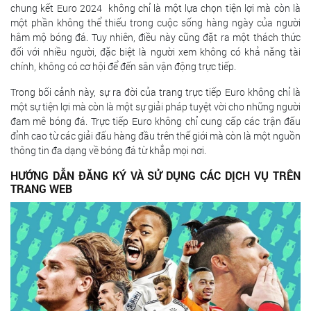
chung kết Euro 2024 không chỉ là một lựa chọn tiện lợi mà còn là
một phần không thể thiếu trong cuộc sống hàng ngày của người
hâm mộ bóng đá. Tuy nhiên, điều này cũng đặt ra một thách thức
đối với nhiều người, đặc biệt là người xem không có khả năng tài
chính, không có cơ hội để đến sân vận động trực tiếp.
Trong bối cảnh này, sự ra đời của trang trực tiếp Euro không chỉ là
một sự tiện lợi mà còn là một sự giải pháp tuyệt vời cho những người
đam mê bóng đá. Trực tiếp Euro không chỉ cung cấp các trận đấu
đỉnh cao từ các giải đấu hàng đầu trên thế giới mà còn là một nguồn
thông tin đa dạng về bóng đá từ khắp mọi nơi.
HƯỚNG DẪN ĐĂNG KÝ VÀ SỬ DỤNG CÁC DỊCH VỤ TRÊN
TRANG WEB