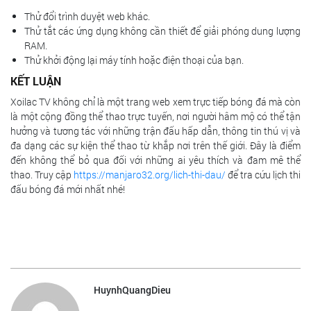
Thử đổi trình duyệt web khác.
Thử tắt các ứng dụng không cần thiết để giải phóng dung lượng
RAM.
Thử khởi động lại máy tính hoặc điện thoại của bạn.
KẾT LUẬN
Xoilac TV không chỉ là một trang web xem trực tiếp bóng đá mà còn
là một cộng đồng thể thao trực tuyến, nơi người hâm mộ có thể tận
hưởng và tương tác với những trận đấu hấp dẫn, thông tin thú vị và
đa dạng các sự kiện thể thao từ khắp nơi trên thế giới. Đây là điểm
đến không thể bỏ qua đối với những ai yêu thích và đam mê thể
thao. Truy cập
https://manjaro32.org/lich-thi-dau/
để tra cứu lịch thi
đấu bóng đá mới nhất nhé!
HuynhQuangDieu