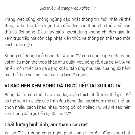
Giới thiệu về trang web Xoilac TV
Trang web cũng không ngừng cập nhật thông tin mới nhất về thể
thao, từ tin tức, bình luận trận đấu đến các thông tin thú vị về cầu
thủ và đội bóng. Điều này giúp người dùng không chỉ đơn giản là
xem trực tiếp mà còn cập nhật kiến thức và thông tin thể thao một
cách toàn diện.
Không chỉ dừng lại ở bóng đá, Xoilac TV còn cung cấp sự đa dạng
với nhiều môn thể thao khác như quần vợt, bóng rổ, đua xe, MMA và
nhiều môn thể thao đa dạng khác, đáp ứng nhu cầu của người hâm
mộ thể thao với một loạt các sự kiện đa dạng.
VÌ SAO NÊN XEM BÓNG ĐÁ TRỰC TIẾP TẠI XOILAC TV
Bóng đá là môn thể thao vua được yêu thích nhất trên thế giới. Để
có thể xem trực tiếp các trận đấu bóng đá, người hâm mộ có thể lựa
chọn nhiều cách khác nhau, trong đó có Xoilac TV. Vậy vì sao nên
xem bóng đá trực tiếp tại Xoilac TV?
Chất lượng hình ảnh, âm thanh sắc nét
Xoilac TV sử dụng công nghệ phát sóng hiện đại, đảm bảo chất