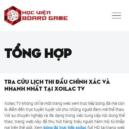
Tổng hợp
Tra cứu lịch thi đấu chính xác và
nhanh nhất tại Xoilac TV
Xoilac TV không chỉ là một trang web xem trực tiếp bóng đá mà còn
là điểm đến trực tuyến tuyệt vời cho những người đam mê thể thao.
Với sự chuyên nghiệp và đa dạng trong việc cung cấp nội dung thể
thao, trang web này đã thu hút hàng triệu người hâm mộ từ khắp
nơi trên thế giới. Xem
bóng đá trực tiếp xoilac
full HD tại trang web