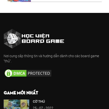
Nơi cung cấp thông tin và hướng dẫn dành cho các board game
"thủ".
GAME MỚI NHẤT
CỜ THÚ
25 - 07 - 2022