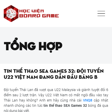
Tổng hợp
Tin Thể Thao SEA Games 32: Đội Tuyển
U22 Việt Nam Đang Dẫn Đầu Bảng B
Đội tuyển Thái Lan đã vượt qua U22 Malaysia và giành tuyệt đối 6
điểm sau 2 lượt trận. Vậy U22 Việt Nam có mất ngôi đầu vào tay
Thái Lan hay không? Anh em hãy cùng nhà cái
VNQ8
cập nhật
nhanh chóng các tin tức
tin thể thao SEA Games 32
bóng đá qua
nội dung bài viết.