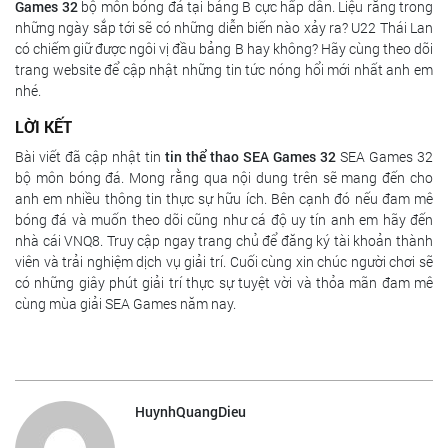
Games 32
bộ môn bóng đá tại bảng B cực hấp dẫn. Liệu rằng trong
những ngày sắp tới sẽ có những diễn biến nào xảy ra? U22 Thái Lan
có chiếm giữ được ngôi vị đầu bảng B hay không? Hãy cùng theo dõi
trang website để cập nhật những tin tức nóng hổi mới nhất anh em
nhé.
LỜI KẾT
Bài viết đã cập nhật tin
tin thể thao SEA Games 32
SEA Games 32
bộ môn bóng đá. Mong rằng qua nội dung trên sẽ mang đến cho
anh em nhiều thông tin thực sự hữu ích. Bên cạnh đó nếu đam mê
bóng đá và muốn theo dõi cũng như cá độ uy tín anh em hãy đến
nhà cái VNQ8. Truy cập ngay trang chủ để đăng ký tài khoản thành
viên và trải nghiệm dịch vụ giải trí. Cuối cùng xin chúc người chơi sẽ
có những giây phút giải trí thực sự tuyệt vời và thỏa mãn đam mê
cùng mùa giải SEA Games năm nay.
HuynhQuangDieu