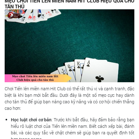
MẸO CHƠI TIẾN LÊN MIỀN NAM HIT CLUB HIỆU QUẢ CHO
TÂN THỦ
Chơi Tiến lên miền nam Hit Club có thể rất thú vị và cạnh tranh, đặc
biệt là khi bạn mới bắt đầu. Dưới đây là một số mẹo cực hay dành
cho tân thủ để giúp bạn nâng cao kỹ năng và có cơ hội chiến thắng
cao hơn:
Học luật chơi cơ bản
: Trước khi bắt đầu, hãy đảm bảo rằng bạn
hiểu rõ luật chơi của Tiến lên miền nam. Biết cách xếp bài, đánh
bài, và các quy tắc về chặt chém sẽ giúp bạn ra quyết định tốt