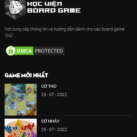
Nơi cung cấp thông tin và hướng dẫn dành cho các board game
"thủ".
GAME MỚI NHẤT
CỜ THÚ
25 - 07 - 2022
CỜ NHẢY
25 - 07 - 2022