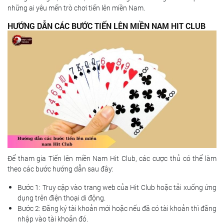
những ai yêu mến trò chơi tiến lên miền Nam.
HƯỚNG DẪN CÁC BƯỚC TIẾN LÊN MIỀN NAM HIT CLUB
Để tham gia Tiến lên miền Nam Hit Club, các cược thủ có thể làm
theo các bước hướng dẫn sau đây:
Bước 1: Truy cập vào trang web của Hit Club hoặc tải xuống ứng
dụng trên điện thoại di động.
Bước 2: Đăng ký tài khoản mới hoặc nếu đã có tài khoản thì đăng
nhập vào tài khoản đó.