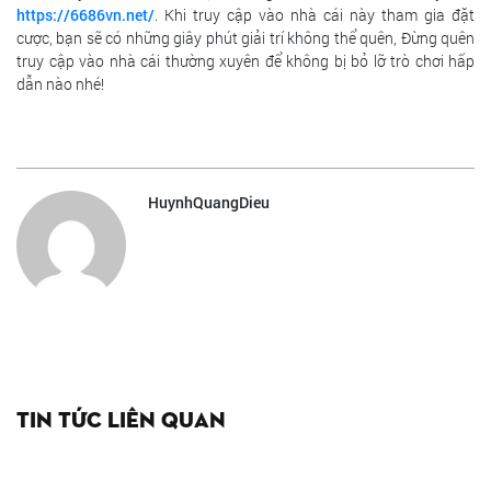
https://6686vn.net/
. Khi truy cập vào nhà cái này tham gia đặt
cược, bạn sẽ có những giây phút giải trí không thể quên, Đừng quên
truy cập vào nhà cái thường xuyên để không bị bỏ lỡ trò chơi hấp
dẫn nào nhé!
HuynhQuangDieu
Tin tức liên quan