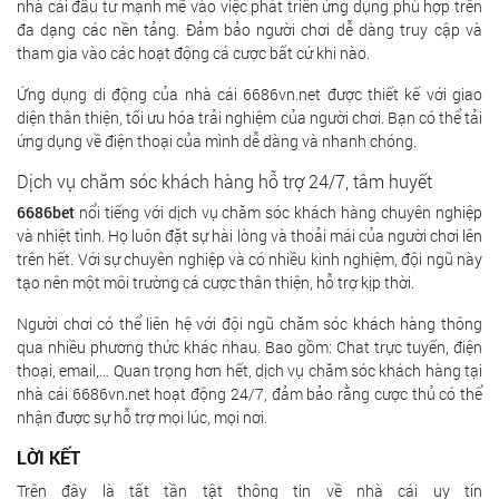
nhà cái đầu tư mạnh mẽ vào việc phát triển ứng dụng phù hợp trên
đa dạng các nền tảng. Đảm bảo người chơi dễ dàng truy cập và
tham gia vào các hoạt động cá cược bất cứ khi nào.
Ứng dụng di động của nhà cái 6686vn.net được thiết kế với giao
diện thân thiện, tối ưu hóa trải nghiệm của người chơi. Bạn có thể tải
ứng dụng về điện thoại của mình dễ dàng và nhanh chóng.
Dịch vụ chăm sóc khách hàng hỗ trợ 24/7, tâm huyết
6686bet
nổi tiếng với dịch vụ chăm sóc khách hàng chuyên nghiệp
và nhiệt tình. Họ luôn đặt sự hài lòng và thoải mái của người chơi lên
trên hết. Với sự chuyên nghiệp và có nhiều kinh nghiệm, đội ngũ này
tạo nên một môi trường cá cược thân thiện, hỗ trợ kịp thời.
Người chơi có thể liên hệ với đội ngũ chăm sóc khách hàng thông
qua nhiều phương thức khác nhau. Bao gồm: Chat trực tuyến, điện
thoại, email,… Quan trọng hơn hết, dịch vụ chăm sóc khách hàng tại
nhà cái 6686vn.net hoạt động 24/7, đảm bảo rằng cược thủ có thể
nhận được sự hỗ trợ mọi lúc, mọi nơi.
LỜI KẾT
Trên đây là tất tần tật thông tin về nhà cái uy tín