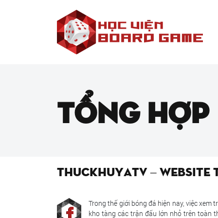
Tổng hợp
Thuckhuyatv – website 
Trong thế giới bóng đá hiện nay, việc xem t
kho tàng các trận đấu lớn nhỏ trên toàn t