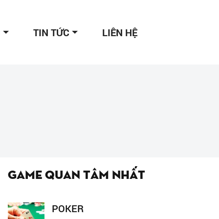
C
TIN TỨC
LIÊN HỆ
Game quan tâm nhất
POKER