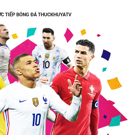
ỰC TIẾP BÓNG ĐÁ THUCKHUYATV