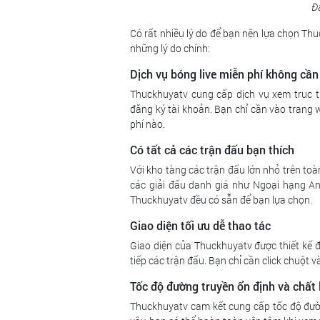
Đa
Có rất nhiều lý do để bạn nên lựa chọn Thu
những lý do chính:
Dịch vụ bóng live miễn phí không cần
Thuckhuyatv cung cấp dịch vụ xem truc t
đăng ký tài khoản. Bạn chỉ cần vào trang 
phí nào.
Có tất cả các trận đấu bạn thích
Với kho tàng các trận đấu lớn nhỏ trên toà
các giải đấu danh giá như Ngoại hạng An
Thuckhuyatv đều có sẵn để bạn lựa chọn.
Giao diện tối ưu dễ thao tác
Giao diện của Thuckhuyatv được thiết kế 
tiếp các trận đấu. Bạn chỉ cần click chuột
Tốc độ đường truyền ổn định và chất 
Thuckhuyatv cam kết cung cấp tốc độ đườn