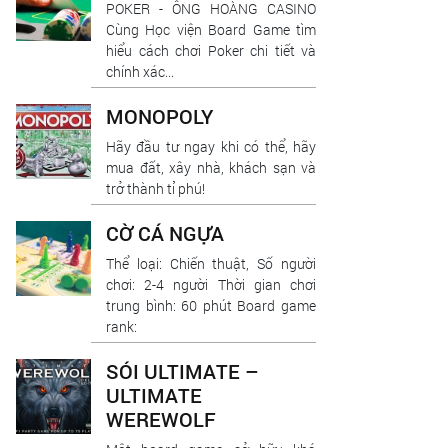
POKER - ÔNG HOÀNG CASINO
Cùng Học viện Board Game tìm
hiểu cách chơi Poker chi tiết và
chính xác...
MONOPOLY
Hãy đầu tư ngay khi có thể, hãy
mua đất, xây nhà, khách sạn và
trở thành tỉ phú!
CỜ CÁ NGỰA
Thể loại: Chiến thuật, Số người
chơi: 2-4 người Thời gian chơi
trung bình: 60 phút Board game
rank:
SÓI ULTIMATE –
ULTIMATE
WEREWOLF